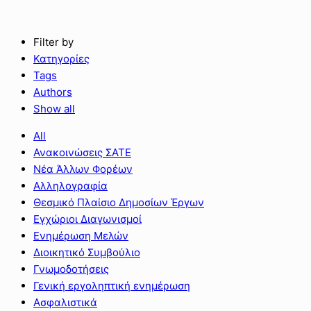
Filter by
Κατηγορίες
Tags
Authors
Show all
All
Ανακοινώσεις ΣΑΤΕ
Νέα Άλλων Φορέων
Αλληλογραφία
Θεσμικό Πλαίσιο Δημοσίων Έργων
Εγχώριοι Διαγωνισμοί
Ενημέρωση Μελών
Διοικητικό Συμβούλιο
Γνωμοδοτήσεις
Γενική εργοληπτική ενημέρωση
Ασφαλιστικά