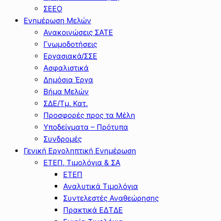
ΣΕΕΟ
Ενημέρωση Μελών
Ανακοινώσεις ΣΑΤΕ
Γνωμοδοτήσεις
Εργασιακά/ΣΣΕ
Ασφαλιστικά
Δημόσια Έργα
Βήμα Μελών
ΣΔΕ/Τμ. Κατ.
Προσφορές προς τα Μέλη
Υποδείγματα – Πρότυπα
Συνδρομές
Γενική Εργοληπτική Ενημέρωση
ΕΤΕΠ, Τιμολόγια & ΣΑ
ΕΤΕΠ
Αναλυτικά Τιμολόγια
Συντελεστές Αναθεώρησης
Πρακτικά ΕΔΤΔΕ