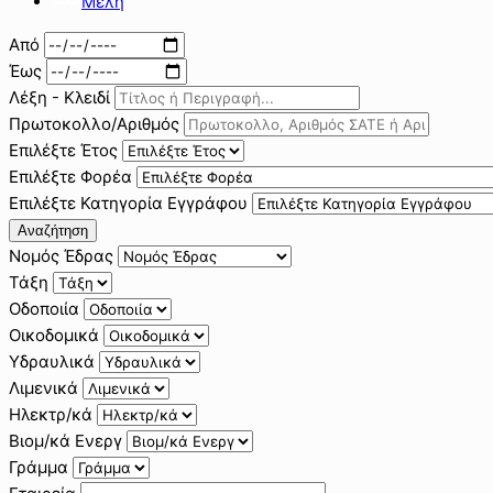
Μέλη
Από
Έως
Λέξη - Κλειδί
Πρωτοκολλο/Αριθμός
Επιλέξτε Έτος
Επιλέξτε Φορέα
Επιλέξτε Κατηγορία Εγγράφου
Αναζήτηση
Νομός Έδρας
Τάξη
Οδοποιία
Οικοδομικά
Υδραυλικά
Λιμενικά
Ηλεκτρ/κά
Βιομ/κά Ενεργ
Γράμμα