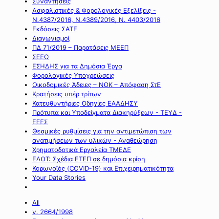
Συναντήσεις
Ασφαλιστικές & Φορολογικές Εξελίξεις -
Ν.4387/2016, Ν.4389/2016, Ν. 4403/2016
Εκδόσεις ΣΑΤΕ
Διαγωνισμοί
ΠΔ 71/2019 – Παρατάσεις ΜΕΕΠ
ΣΕΕΟ
ΕΣΗΔΗΣ για τα Δημόσια Έργα
Φορολογικές Υποχρεώσεις
Οικοδομικές Άδειες – ΝΟΚ – Απόφαση ΣτΕ
Κρατήσεις υπέρ τρίτων
Κατευθυντήριες Οδηγίες ΕΑΑΔΗΣΥ
Πρότυπα και Υποδείγματα Διακηρύξεων - ΤΕΥΔ -
ΕΕΕΣ
Θεσμικές ρυθμίσεις για την αντιμετώπιση των
ανατιμήσεων των υλικών - Αναθεώρηση
Χρηματοδοτικά Εργαλεία ΤΜΕΔΕ
ΕΛΟΤ: Σχέδια ΕΤΕΠ σε δημόσια κρίση
Κορωνοϊός (COVID-19) και Επιχειρηματικότητα
Your Data Stories
All
ν. 2664/1998