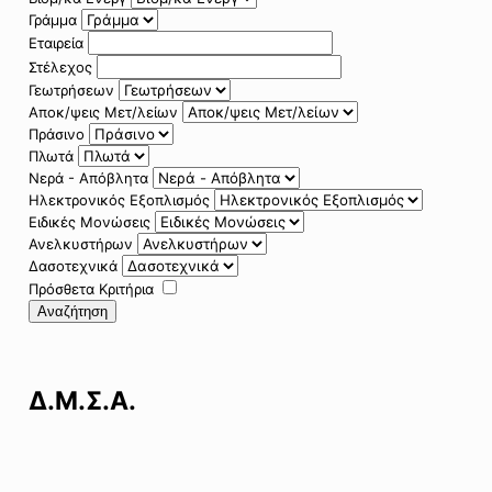
Γράμμα
Εταιρεία
Στέλεχος
Γεωτρήσεων
Αποκ/ψεις Μετ/λείων
Πράσινο
Πλωτά
Νερά - Απόβλητα
Ηλεκτρονικός Εξοπλισμός
Ειδικές Μονώσεις
Ανελκυστήρων
Δασοτεχνικά
Πρόσθετα Κριτήρια
Αναζήτηση
Δ.Μ.Σ.Α.