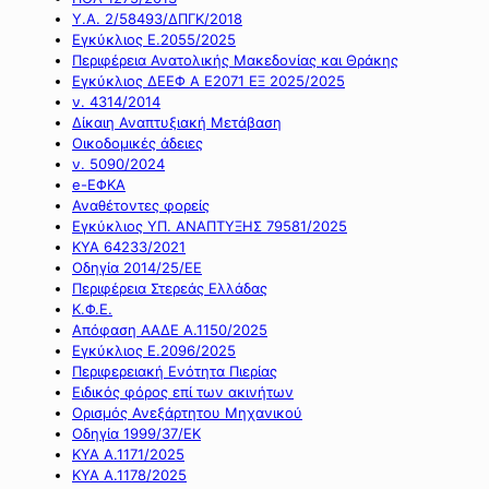
Υ.Α. 2/58493/ΔΠΓΚ/2018
Εγκύκλιος Ε.2055/2025
Περιφέρεια Ανατολικής Μακεδονίας και Θράκης
Εγκύκλιος ΔΕΕΦ Α Ε2071 ΕΞ 2025/2025
ν. 4314/2014
Δίκαιη Αναπτυξιακή Μετάβαση
Οικοδομικές άδειες
ν. 5090/2024
e-ΕΦΚΑ
Αναθέτοντες φορείς
Εγκύκλιος ΥΠ. ΑΝΑΠΤΥΞΗΣ 79581/2025
ΚΥΑ 64233/2021
Οδηγία 2014/25/ΕΕ
Περιφέρεια Στερεάς Ελλάδας
Κ.Φ.Ε.
Απόφαση ΑΑΔΕ Α.1150/2025
Εγκύκλιος Ε.2096/2025
Περιφερειακή Ενότητα Πιερίας
Ειδικός φόρος επί των ακινήτων
Ορισμός Ανεξάρτητου Μηχανικού
Οδηγία 1999/37/ΕΚ
ΚΥΑ Α.1171/2025
ΚΥΑ Α.1178/2025