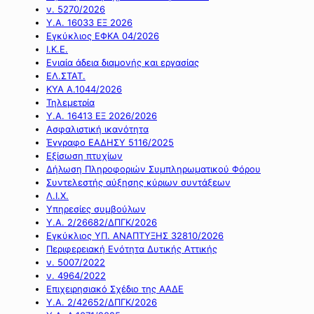
ν. 5270/2026
Υ.Α. 16033 ΕΞ 2026
Εγκύκλιος ΕΦΚΑ 04/2026
Ι.Κ.Ε.
Ενιαία άδεια διαμονής και εργασίας
ΕΛ.ΣΤΑΤ.
ΚΥΑ Α.1044/2026
Τηλεμετρία
Υ.Α. 16413 ΕΞ 2026/2026
Ασφαλιστική ικανότητα
Έγγραφο ΕΑΔΗΣΥ 5116/2025
Εξίσωση πτυχίων
Δήλωση Πληροφοριών Συμπληρωματικού Φόρου
Συντελεστής αύξησης κύριων συντάξεων
Λ.Ι.Χ.
Υπηρεσίες συμβούλων
Υ.Α. 2/26682/ΔΠΓΚ/2026
Εγκύκλιος ΥΠ. ΑΝΑΠΤΥΞΗΣ 32810/2026
Περιφερειακή Ενότητα Δυτικής Αττικής
ν. 5007/2022
ν. 4964/2022
Επιχειρησιακό Σχέδιο της ΑΑΔΕ
Υ.Α. 2/42652/ΔΠΓΚ/2026