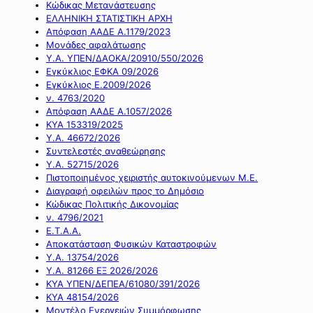
Κώδικας Μετανάστευσης
ΕΛΛΗΝΙΚΗ ΣΤΑΤΙΣΤΙΚΗ ΑΡΧΗ
Απόφαση ΑΑΔΕ Α.1179/2023
Μονάδες αφαλάτωσης
Υ.Α. ΥΠΕΝ/ΔΑΟΚΑ/20910/550/2026
Εγκύκλιος ΕΦΚΑ 09/2026
Εγκύκλιος Ε.2009/2026
ν. 4763/2020
Απόφαση ΑΑΔΕ Α.1057/2026
ΚΥΑ 153319/2025
Υ.Α. 46672/2026
Συντελεστές αναθεώρησης
Υ.Α. 52715/2026
Πιστοποιημένος χειριστής αυτοκινούμενων Μ.Ε.
Διαγραφή οφειλών προς το Δημόσιο
Κώδικας Πολιτικής Δικονομίας
ν. 4796/2021
Ε.Τ.Α.Α.
Αποκατάσταση Φυσικών Καταστροφών
Υ.Α. 13754/2026
Υ.Α. 81266 ΕΞ 2026/2026
ΚΥΑ ΥΠΕΝ/ΔΕΠΕΑ/61080/391/2026
ΚΥΑ 48154/2026
Μοντέλο Ενεργειών Συμμόρφωσης