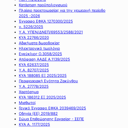
Κατάρτιση προϋπολογισμού
Πλαίσιο προετοιμασίας για την χειμερινή περίοδο
2025 -2026
Έγγραφο ΕΦΚΑ 1270300/2025
ν. 5226/2025
Υ.Α. ΥΠΕΝ/ΔΝΕΠ/69553/2588/2021
ΚΥΑ 22766/2020
Αδικήματα δωροδοκίας
Ηλεκτρονικό τιμολόγιο
Εγκύκλιος Ο.3058/2025
Απόφαση ΑΑΔΕ Α.1139/2025
ΚΥΑ 62637/2025
Υ.Α. 82707/2025
ΚΥΑ 188085 ΕΞ 2025/2025
Περιφερειακή Ενότητα Ζακύνθου
Υ.Α. 27778/2025
Χαρτόσημα
ΚΥΑ 186312 ΕΞ 2025/2025
Μισθωτοί
Γενικό Έγγραφο ΕΦΚΑ 2039469/2025
Οδηγία (ΕΕ) 2019/882
Σώμα Επιθεώρησης Εργασίας - ΣΕΠΕ
ΚΥΑ Α. 1177/2025