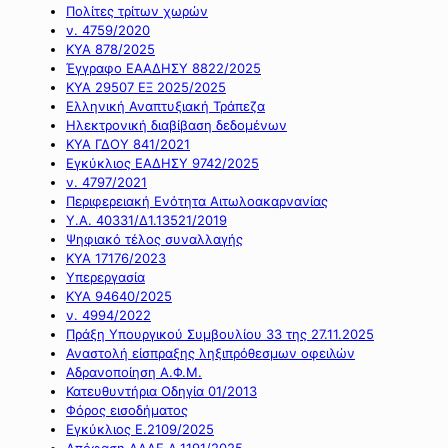
Πολίτες τρίτων χωρών
ν. 4759/2020
ΚΥΑ 878/2025
Έγγραφο ΕΑΑΔΗΣΥ 8822/2025
ΚΥΑ 29507 ΕΞ 2025/2025
Ελληνική Αναπτυξιακή Τράπεζα
Ηλεκτρονική διαβίβαση δεδομένων
ΚΥΑ ΓΔΟΥ 841/2021
Εγκύκλιος ΕΑΔΗΣΥ 9742/2025
ν. 4797/2021
Περιφερειακή Ενότητα Αιτωλοακαρνανίας
Υ.Α. 40331/Δ1.13521/2019
Ψηφιακό τέλος συναλλαγής
ΚΥΑ 17176/2023
Υπερεργασία
ΚΥΑ 94640/2025
ν. 4994/2022
Πράξη Υπουργικού Συμβουλίου 33 της 27.11.2025
Αναστολή είσπραξης ληξιπρόθεσμων οφειλών
Αδρανοποίηση Α.Φ.Μ.
Κατευθυντήρια Οδηγία 01/2013
Φόρος εισοδήματος
Εγκύκλιος Ε.2109/2025
Απόφαση ΑΑΔΕ Α.1191/2025