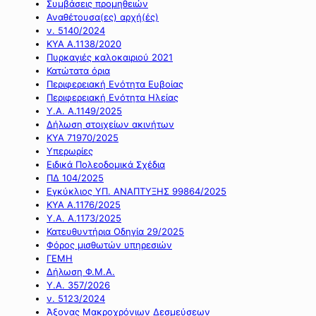
Συμβάσεις προμηθειών
Αναθέτουσα(ες) αρχή(ές)
ν. 5140/2024
ΚΥΑ Α.1138/2020
Πυρκαγιές καλοκαιριού 2021
Κατώτατα όρια
Περιφερειακή Ενότητα Ευβοίας
Περιφερειακή Ενότητα Ηλείας
Υ.Α. Α.1149/2025
Δήλωση στοιχείων ακινήτων
ΚΥΑ 71970/2025
Υπερωρίες
Ειδικά Πολεοδομικά Σχέδια
ΠΔ 104/2025
Εγκύκλιος ΥΠ. ΑΝΑΠΤΥΞΗΣ 99864/2025
ΚΥΑ Α.1176/2025
Υ.Α. Α.1173/2025
Κατευθυντήρια Οδηγία 29/2025
Φόρος μισθωτών υπηρεσιών
ΓΕΜΗ
Δήλωση Φ.Μ.Α.
Υ.Α. 357/2026
ν. 5123/2024
Άξονας Μακροχρόνιων Δεσμεύσεων