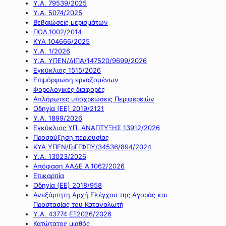
Υ.Α. 79539/2025
Υ.Α. 5074/2025
Βεβαιώσεις μερισμάτων
ΠΟΛ.1002/2014
ΚΥΑ 104666/2025
Υ.Α. 1/2026
Υ.Α. ΥΠΕΝ/ΔΙΠΑ/147520/9699/2026
Εγκύκλιος 1515/2026
Επιμόρφωση εργαζομένων
Φορολογικές διαφορές
Απλήρωτες υποχρεώσεις Περιφερειών
Οδηγία (ΕΕ) 2019/2121
Υ.Α. 1899/2026
Εγκύκλιος ΥΠ. ΑΝΑΠΤΥΞΗΣ 13912/2026
Προσαύξηση περιουσίας
ΚΥΑ ΥΠΕΝ/ΓρΓΓΦΠΥ/34536/894/2024
Υ.Α. 13023/2026
Απόφαση ΑΑΔΕ Α.1062/2026
Επικαρπία
Οδηγία (ΕΕ) 2018/958
Ανεξάρτητη Αρχή Ελέγχου της Αγοράς και
Προστασίας του Καταναλωτή
Υ.Α. 43774 ΕΞ2026/2026
Κατώτατος μισθός