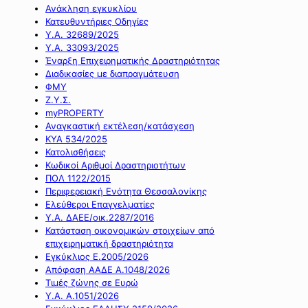
Ανάκληση εγκυκλίου
Κατευθυντήριες Οδηγίες
Υ.Α. 32689/2025
Υ.Α. 33093/2025
Έναρξη Επιχειρηματικής Δραστηριότητας
Διαδικασίες με διαπραγμάτευση
ΦΜΥ
Ζ.Υ.Σ.
myPROPERTY
Αναγκαστική εκτέλεση/κατάσχεση
ΚΥΑ 534/2025
Κατολισθήσεις
Κωδικοί Αριθμοί Δραστηριοτήτων
ΠΟΛ 1122/2015
Περιφερειακή Ενότητα Θεσσαλονίκης
Ελεύθεροι Επαγγελματίες
Υ.Α. ΔΑΕΕ/οικ.2287/2016
Κατάσταση οικονομικών στοιχείων από
επιχειρηματική δραστηριότητα
Εγκύκλιος Ε.2005/2026
Απόφαση ΑΑΔΕ Α.1048/2026
Τιμές ζώνης σε Ευρώ
Υ.Α. Α.1051/2026