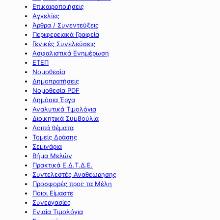
Επικαιροποιήσεις
Αγγελίες
Άρθρα / Συνεντεύξεις
Περιφερειακά Γραφεία
Γενικές Συνελεύσεις
Ασφαλιστικά Ενημέρωση
ΕΤΕΠ
Νομοθεσία
Δημοπρατήσεις
Νομοθεσία PDF
Δημόσια Έργα
Αναλυτικά Τιμολόγια
Διοικητικά Συμβούλια
Λοιπά θέματα
Τομείς Δράσης
Σεμινάρια
Βήμα Μελών
Πρακτικά Ε.Δ.Τ.Δ.Ε.
Συντελεστές Αναθεώρησης
Προσφορές προς τα Μέλη
Ποιοι Είμαστε
Συνεργασίες
Ενιαία Τιμολόγια