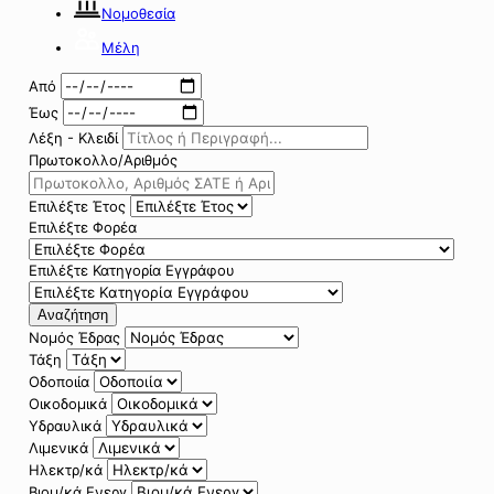
Νομοθεσία
Μέλη
Από
Έως
Λέξη - Κλειδί
Πρωτοκολλο/Αριθμός
Επιλέξτε Έτος
Επιλέξτε Φορέα
Επιλέξτε Κατηγορία Εγγράφου
Αναζήτηση
Νομός Έδρας
Τάξη
Οδοποιία
Οικοδομικά
Υδραυλικά
Λιμενικά
Ηλεκτρ/κά
Βιομ/κά Ενεργ