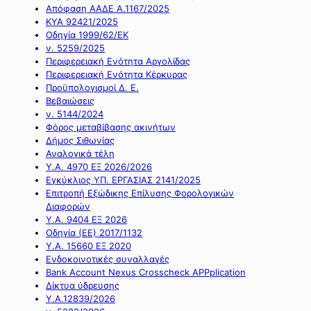
Απόφαση ΑΑΔΕ Α.1167/2025
ΚΥΑ 92421/2025
Οδηγία 1999/62/ΕΚ
ν. 5259/2025
Περιφερειακή Ενότητα Αργολίδας
Περιφερειακή Ενότητα Κέρκυρας
Προϋπολογισμοί Δ. Ε.
Βεβαιώσεις
ν. 5144/2024
Φόρος μεταβίβασης ακινήτων
Δήμος Σιθωνίας
Αναλογικά τέλη
Υ.Α. 4970 ΕΞ 2026/2026
Εγκύκλιος ΥΠ. ΕΡΓΑΣΙΑΣ 2141/2025
Επιτροπή Εξώδικης Επίλυσης Φορολογικών
Διαφορών
Υ.Α. 9404 ΕΞ 2026
Οδηγία (ΕΕ) 2017/1132
Υ.Α. 15660 ΕΞ 2020
Ενδοκοινοτικές συναλλαγές
Bank Account Nexus Crosscheck APPplication
Δίκτυα ύδρευσης
Υ.Α.12839/2026