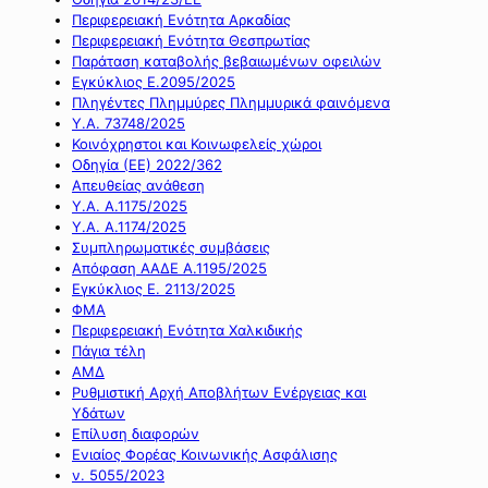
Περιφερειακή Ενότητα Αρκαδίας
Περιφερειακή Ενότητα Θεσπρωτίας
Παράταση καταβολής βεβαιωμένων οφειλών
Εγκύκλιος Ε.2095/2025
Πληγέντες Πλημμύρες Πλημμυρικά φαινόμενα
Υ.Α. 73748/2025
Κοινόχρηστοι και Κοινωφελείς χώροι
Οδηγία (ΕΕ) 2022/362
Απευθείας ανάθεση
Υ.Α. Α.1175/2025
Υ.Α. Α.1174/2025
Συμπληρωματικές συμβάσεις
Απόφαση ΑΑΔΕ Α.1195/2025
Εγκύκλιος Ε. 2113/2025
ΦΜΑ
Περιφερειακή Ενότητα Χαλκιδικής
Πάγια τέλη
ΑΜΔ
Ρυθμιστική Αρχή Αποβλήτων Ενέργειας και
Υδάτων
Επίλυση διαφορών
Ενιαίος Φορέας Κοινωνικής Ασφάλισης
ν. 5055/2023