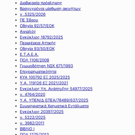
Διαδικασία πρόσληψης
Βραχυχρόνια μίσθωση ακινήτων
ν .5325/2026
ΠΕ Έβρου
Οδηγία 92/57/ΕΟΚ
Αιγιαλός
Εγκύκλιος 18792/2025
Περιφέρεια Αττικής
Οδηγία 93/50/ΕΟΚ
Ε.Τ.Α.Ε.Α.
ΠΟΛ 1106/2008
Γνωμοδότηση ΝΣΚ 671/1993
Επιχειρηματικότητα
ΚΥΑ 100792 ΕΞ 2025/2025
Υ.Α. 119126 ΕΞ 2021/2021
Εγκύκλιος Υπ. Ανάπτυξης 54977/2025
ν. 4764/2020
Υ.Α. ΥΠΕΝ/Δ ΕΠΕΑ/78489/637/2025
Συμψηφιστικά Χρηματικά Εντάλματα
Εγκύκλιος 20397/2025
ν. 5222/2025
ν. 3982/2011
ΒΙΒΛΙΟ Ι
ΠΟΛ 1275/2013