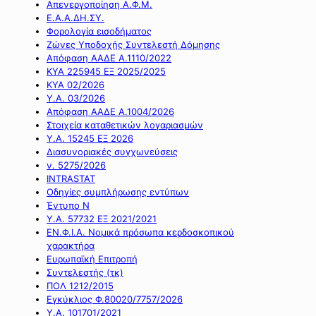
Απενεργοποίηση Α.Φ.Μ.
Ε.Α.Α.ΔΗ.ΣΥ.
Φορολογία εισοδήματος
Ζώνες Υποδοχής Συντελεστή Δόμησης
Απόφαση ΑΑΔΕ Α.1110/2022
ΚΥΑ 225945 ΕΞ 2025/2025
ΚΥΑ 02/2026
Υ.Α. 03/2026
Απόφαση ΑΑΔΕ Α.1004/2026
Στοιχεία καταθετικών λογαριασμών
Υ.Α. 15245 ΕΞ 2026
Διασυνοριακές συγχωνεύσεις
ν. 5275/2026
INTRASTAT
Οδηγίες συμπλήρωσης εντύπων
Έντυπο Ν
Υ.Α. 57732 ΕΞ 2021/2021
ΕΝ.Φ.Ι.Α. Νομικά πρόσωπα κερδοσκοπικού
χαρακτήρα
Ευρωπαϊκή Επιτροπή
Συντελεστής (τκ)
ΠΟΛ 1212/2015
Εγκύκλιος Φ.80020/7757/2026
Υ.Α. 101701/2021