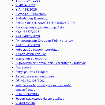
Υ.Α. Α.1071/2025
ν. 4914/2022
Υ.Α. 429/2026
Έγγραφο 9885/2026
Επιθεώρηση Εργασίας
Εγκύκλιος ΥΠ. ΑΝΑΠΤΥΞΗΣ 54524/2026
Επιμόρφωση τεχνικών ασφαλείας
ΚΥΑ 18877/2026
ΚΥΑ 54012/2026
Πληροφοριακή Σήμανση Ποδηλατιστών
ΚΥΑ 18342/2026
Καθορισμός ύψους προστίμων
Ασφαλιστική κάλυψη
χορήγηση ενίσχυσης
Εμβληματικές Επενδύσεις Εξαιρετικής Σημασίας
Πτώχευση
Επιχειρηματικά Πάρκα
Ακραία καιρικά φαινόμενα
Οδηγία 89/106/ΕΟΚ
Καθαρό εισόδημα επιχειρήσεων Έσοδα
επιχειρήσεων
ΠΟΛ 1036/2006
Ιδρυση και λειτουργία εργοταξίων
ν. 4399/2016