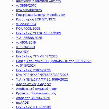
ασθένειας ή θανάτου λογιστή
ν. 3869/2010
ΚΥΑ 53508/2025
Περιφέρεια Δυτικής Μακεδονίας
Κανονισμός ΕΟΚ 574/1972
ν. 2238/1994
ΠΟΛ 1005/2005
Εγκύκλιος ΥΠΕΧΩΔΕ 84/1989
Υ.Α. 36588/2025
ν. 4601/2019
ν. 1976/1991
ΕΑΔΗΣΥ
Εγκύκλιος ΥΠΥΜΕ 12/2025
Πράξη Υπουργικού Συμβουλίου 16 της 10.07.2025
ν. 5116/2024
Εγκύκλιος 20165/2025
ΚΥΑ ΥΠΕΝ/ΥΔΕΝ/76636/339/2025
Υ.Α. ΥΠΕΝ/ΔΙΠΑ/17185/1069/2022
Ασφαλιστικές εισφορές
Αποδεικτικό ενημερότητας
Κρατικός Προϋπολογισμός
Απόφαση 49250/2025
myAADE
Εγκύκλιος ΙΚΑ 63/2013