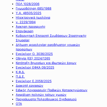
ΠΟΛ 1028/2006
Γνωμοδότηση 685/1988
Υ.Α. 48505/2025
Ηλεκτρονικά τιμολόγια
ν. 2229/1994
Άσκηση προσφυγής
Επανάκριση
Κυβερνητική Επιτροπή Συμβάσεων Στρατηγικής
Σημασίας
Δήλωση φορολογίας εισοδήματος νομικών
προσώπων
Εγκύκλιος Ο. 3036/2025
Οδηγία (ΕΕ) 2024/1265
Κατάταξη δημοσίων και ιδιωτικών έργων
Εγκύκλιος ΕΦΚΑ 09/2025
Κ.Φ.Δ.
Π.Δ.Ε.
Εγκύκλιος Ε.2058/2025
Διακοπή εργασιών
Ειδικός Λογαριασμός Παιδικών Κατασκηνώσεων
Ασφάλιση πολιτών τρίτων χωρών
Προγράμματα Πολεοδομικού Σχεδιασμού
ΟΤΑ