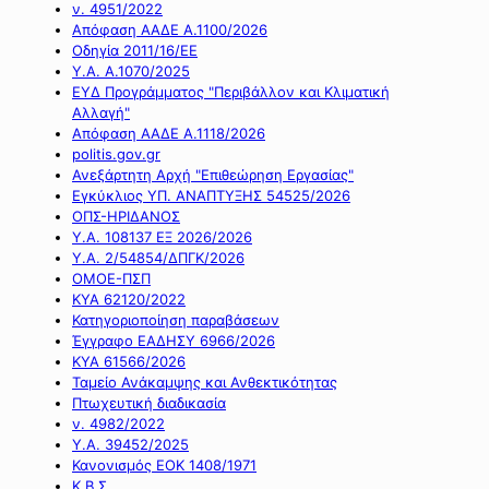
ν. 4951/2022
Απόφαση ΑΑΔΕ Α.1100/2026
Οδηγία 2011/16/ΕΕ
Υ.Α. Α.1070/2025
ΕΥΔ Προγράμματος "Περιβάλλον και Κλιματική
Αλλαγή"
Απόφαση ΑΑΔΕ Α.1118/2026
politis.gov.gr
Ανεξάρτητη Αρχή "Επιθεώρηση Εργασίας"
Εγκύκλιος ΥΠ. ΑΝΑΠΤΥΞΗΣ 54525/2026
ΟΠΣ-ΗΡΙΔΑΝΟΣ
Υ.Α. 108137 ΕΞ 2026/2026
Υ.Α. 2/54854/ΔΠΓΚ/2026
ΟΜΟΕ-ΠΣΠ
ΚΥΑ 62120/2022
Κατηγοριοποίηση παραβάσεων
Έγγραφο ΕΑΔΗΣΥ 6966/2026
ΚΥΑ 61566/2026
Ταμείο Ανάκαμψης και Ανθεκτικότητας
Πτωχευτική διαδικασία
ν. 4982/2022
Υ.Α. 39452/2025
Κανονισμός ΕΟΚ 1408/1971
Κ.Β.Σ.