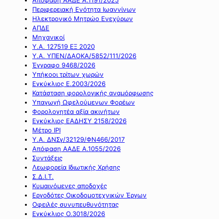
Περιφερειακή Ενότητα Ιωαννίνων
Ηλεκτρονικό Μητρώο Ενεχύρων
ΑΠΔΕ
Μηχανικοί
Υ.Α. 127519 ΕΞ 2020
Υ.Α. ΥΠΕΝ/ΔΑΟΚΑ/5852/111/2026
Έγγραφο 9468/2026
Υπήκοοι τρίτων χωρών
Εγκύκλιος Ε.2003/2026
Κατάσταση φορολογικής αναμόρφωσης
Υπαγωγή Ωφελούμενων Φορέων
Φορολογητέα αξία ακινήτων
Εγκύκλιος ΕΑΔΗΣΥ 2158/2026
Μέτρο IPI
Υ.Α. ΔΝΣγ/32129/ΦΝ466/2017
Απόφαση ΑΑΔΕ Α.1055/2026
Συντάξεις
Λεωφορεία Ιδιωτικής Χρήσης
Σ.Δ.Ι.Τ.
Κυμαινόμενες αποδοχές
Εργοδότες Οικοδομοτεχνικών Έργων
Οφειλές συνυπευθυνότητας
Εγκύκλιος Ο.3018/2026