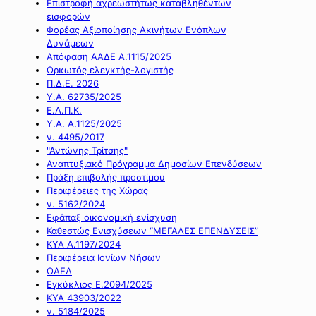
Επιστροφή αχρεωστήτως καταβληθέντων
εισφορών
Φορέας Αξιοποίησης Ακινήτων Ενόπλων
Δυνάμεων
Απόφαση ΑΑΔΕ Α.1115/2025
Ορκωτός ελεγκτής-λογιστής
Π.Δ.Ε. 2026
Υ.Α. 62735/2025
Ε.Λ.Π.Κ.
Υ.Α. Α.1125/2025
ν. 4495/2017
"Αντώνης Τρίτσης"
Αναπτυξιακό Πρόγραμμα Δημοσίων Επενδύσεων
Πράξη επιβολής προστίμου
Περιφέρειες της Χώρας
ν. 5162/2024
Εφάπαξ οικονομική ενίσχυση
Καθεστώς Ενισχύσεων “ΜΕΓΑΛΕΣ ΕΠΕΝΔΥΣΕΙΣ”
ΚΥΑ Α.1197/2024
Περιφέρεια Ιονίων Νήσων
ΟΑΕΔ
Εγκύκλιος Ε.2094/2025
ΚΥΑ 43903/2022
ν. 5184/2025