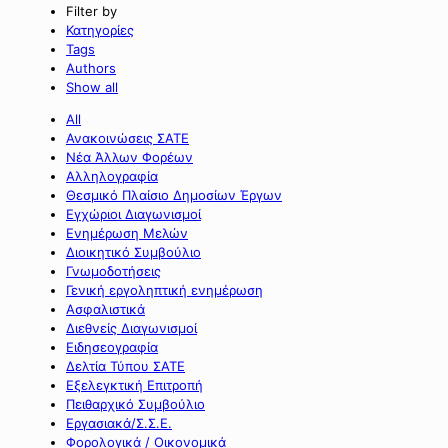
Filter by
Κατηγορίες
Tags
Authors
Show all
All
Ανακοινώσεις ΣΑΤΕ
Νέα Άλλων Φορέων
Αλληλογραφία
Θεσμικό Πλαίσιο Δημοσίων Έργων
Εγχώριοι Διαγωνισμοί
Ενημέρωση Μελών
Διοικητικό Συμβούλιο
Γνωμοδοτήσεις
Γενική εργοληπτική ενημέρωση
Ασφαλιστικά
Διεθνείς Διαγωνισμοί
Ειδησεογραφία
Δελτία Τύπου ΣΑΤΕ
Εξελεγκτική Επιτροπή
Πειθαρχικό Συμβούλιο
Εργασιακά/Σ.Σ.Ε.
Φορολογικά / Οικονομικά