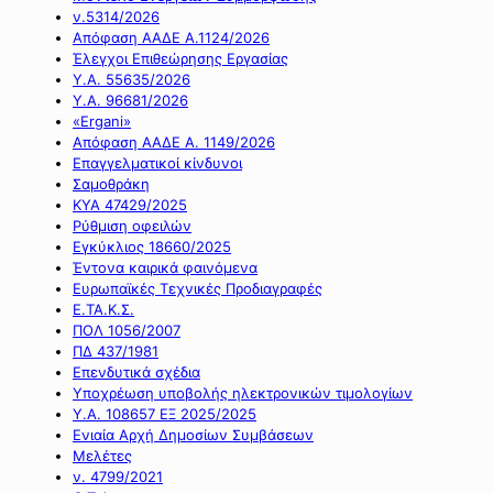
ν.5314/2026
Απόφαση ΑΑΔΕ Α.1124/2026
Έλεγχοι Επιθεώρησης Εργασίας
Υ.Α. 55635/2026
Υ.Α. 96681/2026
«Ergani»
Απόφαση ΑΑΔΕ Α. 1149/2026
Επαγγελματικοί κίνδυνοι
Σαμοθράκη
ΚΥΑ 47429/2025
Ρύθμιση οφειλών
Εγκύκλιος 18660/2025
Έντονα καιρικά φαινόμενα
Ευρωπαϊκές Τεχνικές Προδιαγραφές
Ε.ΤΑ.Κ.Σ.
ΠΟΛ 1056/2007
ΠΔ 437/1981
Επενδυτικά σχέδια
Υποχρέωση υποβολής ηλεκτρονικών τιμολογίων
Υ.Α. 108657 ΕΞ 2025/2025
Ενιαία Αρχή Δημοσίων Συμβάσεων
Μελέτες
ν. 4799/2021