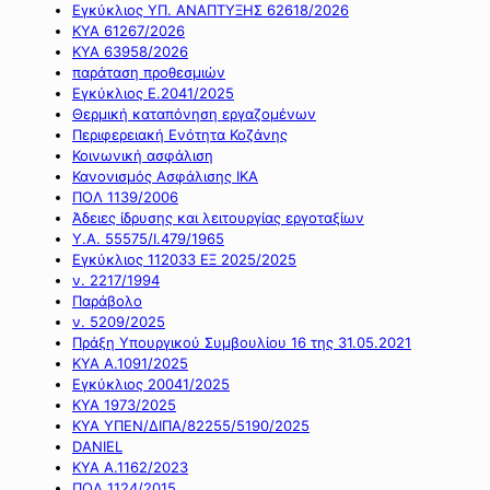
Εγκύκλιος ΥΠ. ΑΝΑΠΤΥΞΗΣ 62618/2026
ΚΥΑ 61267/2026
ΚΥΑ 63958/2026
παράταση προθεσμιών
Εγκύκλιος Ε.2041/2025
Θερμική καταπόνηση εργαζομένων
Περιφερειακή Ενότητα Κοζάνης
Κοινωνική ασφάλιση
Κανονισμός Ασφάλισης ΙΚΑ
ΠΟΛ 1139/2006
Άδειες ίδρυσης και λειτουργίας εργοταξίων
Υ.Α. 55575/Ι.479/1965
Εγκύκλιος 112033 ΕΞ 2025/2025
ν. 2217/1994
Παράβολο
ν. 5209/2025
Πράξη Υπουργικού Συμβουλίου 16 της 31.05.2021
ΚΥΑ Α.1091/2025
Εγκύκλιος 20041/2025
ΚΥΑ 1973/2025
ΚΥΑ ΥΠΕΝ/ΔΙΠΑ/82255/5190/2025
DANIEL
ΚΥΑ Α.1162/2023
ΠΟΛ 1124/2015