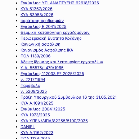
Εγκύκλιος ΥΠ. ΑΝΑΠΤΥΞΗΣ 62618/2026
ΚΥΑ 61267/2026
ΚΥΑ 63958/2026
παράταση προθεσμιών
Εγκύκλιος Ε.2041/2025
Θερμική καταπόνηση εργαζομένων
Περιφερειακή Ενότητα Κοζάνης
Κοινωνική ασφάλιση
Κανονισμός Ασφάλισης ΙΚΑ
ΠΟΛ 1139/2006
Άδειες ίδρυσης και λειτουργίας εργοταξίων
Υ.Α. 55575/Ι.479/1965
Εγκύκλιος 112033 ΕΞ 2025/2025
ν. 2217/1994
Παράβολο
ν. 5209/2025
Πράξη Υπουργικού Συμβουλίου 16 της 31.05.2021
ΚΥΑ Α.1091/2025
Εγκύκλιος 20041/2025
ΚΥΑ 1973/2025
ΚΥΑ ΥΠΕΝ/ΔΙΠΑ/82255/5190/2025
DANIEL
ΚΥΑ Α.1162/2023
ΠΟΛ 1124/2015