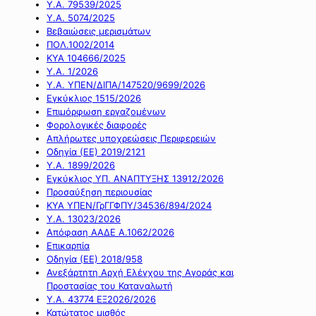
Υ.Α. 79539/2025
Υ.Α. 5074/2025
Βεβαιώσεις μερισμάτων
ΠΟΛ.1002/2014
ΚΥΑ 104666/2025
Υ.Α. 1/2026
Υ.Α. ΥΠΕΝ/ΔΙΠΑ/147520/9699/2026
Εγκύκλιος 1515/2026
Επιμόρφωση εργαζομένων
Φορολογικές διαφορές
Απλήρωτες υποχρεώσεις Περιφερειών
Οδηγία (ΕΕ) 2019/2121
Υ.Α. 1899/2026
Εγκύκλιος ΥΠ. ΑΝΑΠΤΥΞΗΣ 13912/2026
Προσαύξηση περιουσίας
ΚΥΑ ΥΠΕΝ/ΓρΓΓΦΠΥ/34536/894/2024
Υ.Α. 13023/2026
Απόφαση ΑΑΔΕ Α.1062/2026
Επικαρπία
Οδηγία (ΕΕ) 2018/958
Ανεξάρτητη Αρχή Ελέγχου της Αγοράς και
Προστασίας του Καταναλωτή
Υ.Α. 43774 ΕΞ2026/2026
Κατώτατος μισθός