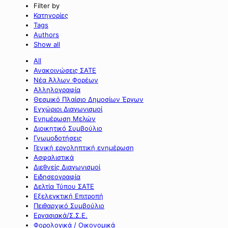
Filter by
Κατηγορίες
Tags
Authors
Show all
All
Ανακοινώσεις ΣΑΤΕ
Νέα Άλλων Φορέων
Αλληλογραφία
Θεσμικό Πλαίσιο Δημοσίων Έργων
Εγχώριοι Διαγωνισμοί
Ενημέρωση Μελών
Διοικητικό Συμβούλιο
Γνωμοδοτήσεις
Γενική εργοληπτική ενημέρωση
Ασφαλιστικά
Διεθνείς Διαγωνισμοί
Ειδησεογραφία
Δελτία Τύπου ΣΑΤΕ
Εξελεγκτική Επιτροπή
Πειθαρχικό Συμβούλιο
Εργασιακά/Σ.Σ.Ε.
Φορολογικά / Οικονομικά