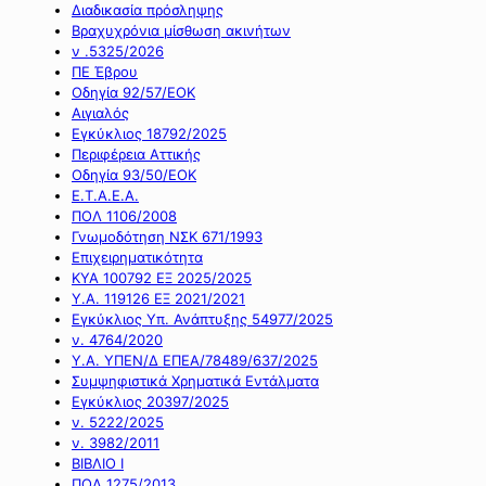
Διαδικασία πρόσληψης
Βραχυχρόνια μίσθωση ακινήτων
ν .5325/2026
ΠΕ Έβρου
Οδηγία 92/57/ΕΟΚ
Αιγιαλός
Εγκύκλιος 18792/2025
Περιφέρεια Αττικής
Οδηγία 93/50/ΕΟΚ
Ε.Τ.Α.Ε.Α.
ΠΟΛ 1106/2008
Γνωμοδότηση ΝΣΚ 671/1993
Επιχειρηματικότητα
ΚΥΑ 100792 ΕΞ 2025/2025
Υ.Α. 119126 ΕΞ 2021/2021
Εγκύκλιος Υπ. Ανάπτυξης 54977/2025
ν. 4764/2020
Υ.Α. ΥΠΕΝ/Δ ΕΠΕΑ/78489/637/2025
Συμψηφιστικά Χρηματικά Εντάλματα
Εγκύκλιος 20397/2025
ν. 5222/2025
ν. 3982/2011
ΒΙΒΛΙΟ Ι
ΠΟΛ 1275/2013