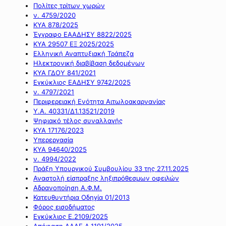
Πολίτες τρίτων χωρών
ν. 4759/2020
ΚΥΑ 878/2025
Έγγραφο ΕΑΑΔΗΣΥ 8822/2025
ΚΥΑ 29507 ΕΞ 2025/2025
Ελληνική Αναπτυξιακή Τράπεζα
Ηλεκτρονική διαβίβαση δεδομένων
ΚΥΑ ΓΔΟΥ 841/2021
Εγκύκλιος ΕΑΔΗΣΥ 9742/2025
ν. 4797/2021
Περιφερειακή Ενότητα Αιτωλοακαρνανίας
Υ.Α. 40331/Δ1.13521/2019
Ψηφιακό τέλος συναλλαγής
ΚΥΑ 17176/2023
Υπερεργασία
ΚΥΑ 94640/2025
ν. 4994/2022
Πράξη Υπουργικού Συμβουλίου 33 της 27.11.2025
Αναστολή είσπραξης ληξιπρόθεσμων οφειλών
Αδρανοποίηση Α.Φ.Μ.
Κατευθυντήρια Οδηγία 01/2013
Φόρος εισοδήματος
Εγκύκλιος Ε.2109/2025
Απόφαση ΑΑΔΕ Α.1191/2025