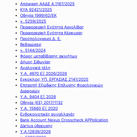
Απόφαση ΑΑΔΕ Α.1167/2025
ΚΥΑ 92421/2025
Οδηγία 1999/62/ΕΚ
ν. 5259/2025
Περιφερειακή Ενότητα Αργολίδας
Περιφερειακή Ενότητα Κέρκυρας
Προϋπολογισμοί Δ. Ε.
Βεβαιώσεις
ν. 5144/2024
Φόρος μεταβίβασης ακινήτων
Δήμος Σιθωνίας
Αναλογικά τέλη
Υ.Α. 4970 ΕΞ 2026/2026
Εγκύκλιος ΥΠ. ΕΡΓΑΣΙΑΣ 2141/2025
Επιτροπή Εξώδικης Επίλυσης Φορολογικών
Διαφορών
Υ.Α. 9404 ΕΞ 2026
Οδηγία (ΕΕ) 2017/1132
Υ.Α. 15660 ΕΞ 2020
Ενδοκοινοτικές συναλλαγές
Bank Account Nexus Crosscheck APPplication
Δίκτυα ύδρευσης
Υ.Α.12839/2026