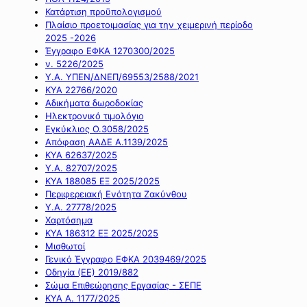
Κατάρτιση προϋπολογισμού
Πλαίσιο προετοιμασίας για την χειμερινή περίοδο
2025 -2026
Έγγραφο ΕΦΚΑ 1270300/2025
ν. 5226/2025
Υ.Α. ΥΠΕΝ/ΔΝΕΠ/69553/2588/2021
ΚΥΑ 22766/2020
Αδικήματα δωροδοκίας
Ηλεκτρονικό τιμολόγιο
Εγκύκλιος Ο.3058/2025
Απόφαση ΑΑΔΕ Α.1139/2025
ΚΥΑ 62637/2025
Υ.Α. 82707/2025
ΚΥΑ 188085 ΕΞ 2025/2025
Περιφερειακή Ενότητα Ζακύνθου
Υ.Α. 27778/2025
Χαρτόσημα
ΚΥΑ 186312 ΕΞ 2025/2025
Μισθωτοί
Γενικό Έγγραφο ΕΦΚΑ 2039469/2025
Οδηγία (ΕΕ) 2019/882
Σώμα Επιθεώρησης Εργασίας - ΣΕΠΕ
ΚΥΑ Α. 1177/2025