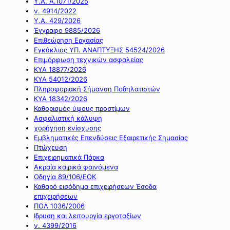
Υ.Α. Α.1071/2025
ν. 4914/2022
Υ.Α. 429/2026
Έγγραφο 9885/2026
Επιθεώρηση Εργασίας
Εγκύκλιος ΥΠ. ΑΝΑΠΤΥΞΗΣ 54524/2026
Επιμόρφωση τεχνικών ασφαλείας
ΚΥΑ 18877/2026
ΚΥΑ 54012/2026
Πληροφοριακή Σήμανση Ποδηλατιστών
ΚΥΑ 18342/2026
Καθορισμός ύψους προστίμων
Ασφαλιστική κάλυψη
χορήγηση ενίσχυσης
Εμβληματικές Επενδύσεις Εξαιρετικής Σημασίας
Πτώχευση
Επιχειρηματικά Πάρκα
Ακραία καιρικά φαινόμενα
Οδηγία 89/106/ΕΟΚ
Καθαρό εισόδημα επιχειρήσεων Έσοδα
επιχειρήσεων
ΠΟΛ 1036/2006
Ιδρυση και λειτουργία εργοταξίων
ν. 4399/2016