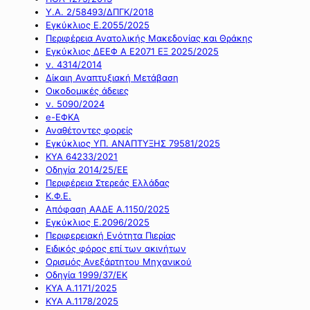
Υ.Α. 2/58493/ΔΠΓΚ/2018
Εγκύκλιος Ε.2055/2025
Περιφέρεια Ανατολικής Μακεδονίας και Θράκης
Εγκύκλιος ΔΕΕΦ Α Ε2071 ΕΞ 2025/2025
ν. 4314/2014
Δίκαιη Αναπτυξιακή Μετάβαση
Οικοδομικές άδειες
ν. 5090/2024
e-ΕΦΚΑ
Αναθέτοντες φορείς
Εγκύκλιος ΥΠ. ΑΝΑΠΤΥΞΗΣ 79581/2025
ΚΥΑ 64233/2021
Οδηγία 2014/25/ΕΕ
Περιφέρεια Στερεάς Ελλάδας
Κ.Φ.Ε.
Απόφαση ΑΑΔΕ Α.1150/2025
Εγκύκλιος Ε.2096/2025
Περιφερειακή Ενότητα Πιερίας
Ειδικός φόρος επί των ακινήτων
Ορισμός Ανεξάρτητου Μηχανικού
Οδηγία 1999/37/ΕΚ
ΚΥΑ Α.1171/2025
ΚΥΑ Α.1178/2025