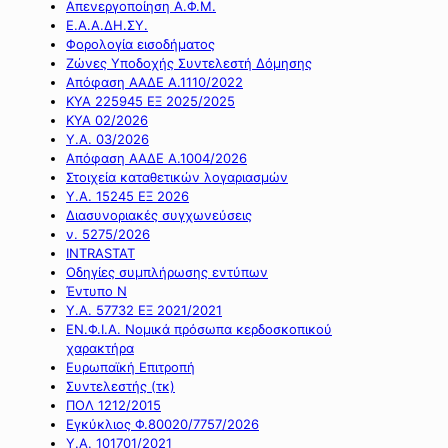
Απενεργοποίηση Α.Φ.Μ.
Ε.Α.Α.ΔΗ.ΣΥ.
Φορολογία εισοδήματος
Ζώνες Υποδοχής Συντελεστή Δόμησης
Απόφαση ΑΑΔΕ Α.1110/2022
ΚΥΑ 225945 ΕΞ 2025/2025
ΚΥΑ 02/2026
Υ.Α. 03/2026
Απόφαση ΑΑΔΕ Α.1004/2026
Στοιχεία καταθετικών λογαριασμών
Υ.Α. 15245 ΕΞ 2026
Διασυνοριακές συγχωνεύσεις
ν. 5275/2026
INTRASTAT
Οδηγίες συμπλήρωσης εντύπων
Έντυπο Ν
Υ.Α. 57732 ΕΞ 2021/2021
ΕΝ.Φ.Ι.Α. Νομικά πρόσωπα κερδοσκοπικού
χαρακτήρα
Ευρωπαϊκή Επιτροπή
Συντελεστής (τκ)
ΠΟΛ 1212/2015
Εγκύκλιος Φ.80020/7757/2026
Υ.Α. 101701/2021