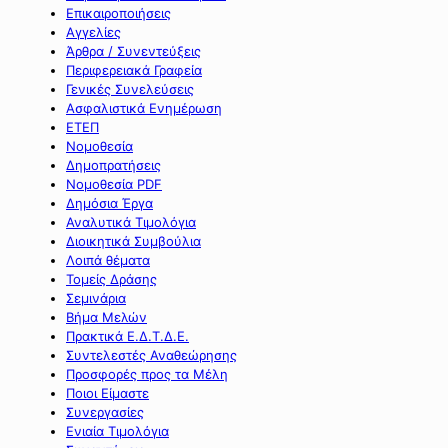
Επικαιροποιήσεις
Αγγελίες
Άρθρα / Συνεντεύξεις
Περιφερειακά Γραφεία
Γενικές Συνελεύσεις
Ασφαλιστικά Ενημέρωση
ΕΤΕΠ
Νομοθεσία
Δημοπρατήσεις
Νομοθεσία PDF
Δημόσια Έργα
Αναλυτικά Τιμολόγια
Διοικητικά Συμβούλια
Λοιπά θέματα
Τομείς Δράσης
Σεμινάρια
Βήμα Μελών
Πρακτικά Ε.Δ.Τ.Δ.Ε.
Συντελεστές Αναθεώρησης
Προσφορές προς τα Μέλη
Ποιοι Είμαστε
Συνεργασίες
Ενιαία Τιμολόγια