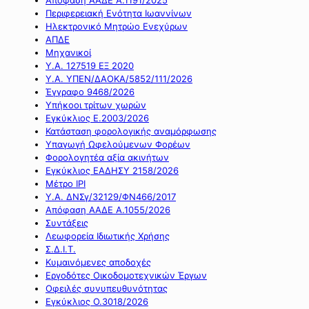
Περιφερειακή Ενότητα Ιωαννίνων
Ηλεκτρονικό Μητρώο Ενεχύρων
ΑΠΔΕ
Μηχανικοί
Υ.Α. 127519 ΕΞ 2020
Υ.Α. ΥΠΕΝ/ΔΑΟΚΑ/5852/111/2026
Έγγραφο 9468/2026
Υπήκοοι τρίτων χωρών
Εγκύκλιος Ε.2003/2026
Κατάσταση φορολογικής αναμόρφωσης
Υπαγωγή Ωφελούμενων Φορέων
Φορολογητέα αξία ακινήτων
Εγκύκλιος ΕΑΔΗΣΥ 2158/2026
Μέτρο IPI
Υ.Α. ΔΝΣγ/32129/ΦΝ466/2017
Απόφαση ΑΑΔΕ Α.1055/2026
Συντάξεις
Λεωφορεία Ιδιωτικής Χρήσης
Σ.Δ.Ι.Τ.
Κυμαινόμενες αποδοχές
Εργοδότες Οικοδομοτεχνικών Έργων
Οφειλές συνυπευθυνότητας
Εγκύκλιος Ο.3018/2026