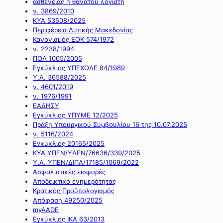
ασθένειας ή θανάτου λογιστή
ν. 3869/2010
ΚΥΑ 53508/2025
Περιφέρεια Δυτικής Μακεδονίας
Κανονισμός ΕΟΚ 574/1972
ν. 2238/1994
ΠΟΛ 1005/2005
Εγκύκλιος ΥΠΕΧΩΔΕ 84/1989
Υ.Α. 36588/2025
ν. 4601/2019
ν. 1976/1991
ΕΑΔΗΣΥ
Εγκύκλιος ΥΠΥΜΕ 12/2025
Πράξη Υπουργικού Συμβουλίου 16 της 10.07.2025
ν. 5116/2024
Εγκύκλιος 20165/2025
ΚΥΑ ΥΠΕΝ/ΥΔΕΝ/76636/339/2025
Υ.Α. ΥΠΕΝ/ΔΙΠΑ/17185/1069/2022
Ασφαλιστικές εισφορές
Αποδεικτικό ενημερότητας
Κρατικός Προϋπολογισμός
Απόφαση 49250/2025
myAADE
Εγκύκλιος ΙΚΑ 63/2013