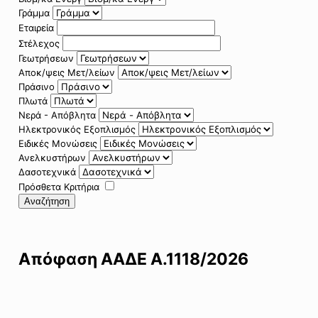
Γράμμα
Εταιρεία
Στέλεχος
Γεωτρήσεων
Αποκ/ψεις Μετ/λείων
Πράσινο
Πλωτά
Νερά - Απόβλητα
Ηλεκτρονικός Εξοπλισμός
Ειδικές Μονώσεις
Ανελκυστήρων
Δασοτεχνικά
Πρόσθετα Κριτήρια
Αναζήτηση
Απόφαση ΑΑΔΕ Α.1118/2026