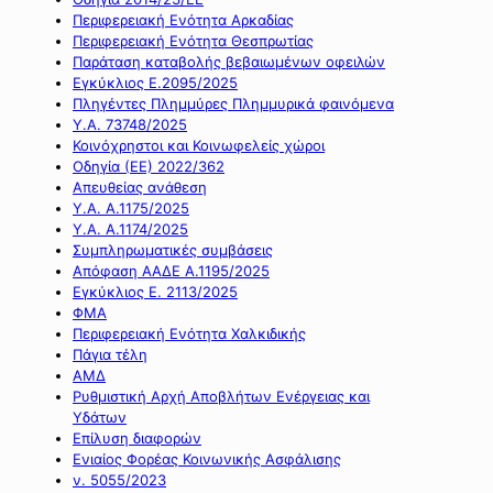
Περιφερειακή Ενότητα Αρκαδίας
Περιφερειακή Ενότητα Θεσπρωτίας
Παράταση καταβολής βεβαιωμένων οφειλών
Εγκύκλιος Ε.2095/2025
Πληγέντες Πλημμύρες Πλημμυρικά φαινόμενα
Υ.Α. 73748/2025
Κοινόχρηστοι και Κοινωφελείς χώροι
Οδηγία (ΕΕ) 2022/362
Απευθείας ανάθεση
Υ.Α. Α.1175/2025
Υ.Α. Α.1174/2025
Συμπληρωματικές συμβάσεις
Απόφαση ΑΑΔΕ Α.1195/2025
Εγκύκλιος Ε. 2113/2025
ΦΜΑ
Περιφερειακή Ενότητα Χαλκιδικής
Πάγια τέλη
ΑΜΔ
Ρυθμιστική Αρχή Αποβλήτων Ενέργειας και
Υδάτων
Επίλυση διαφορών
Ενιαίος Φορέας Κοινωνικής Ασφάλισης
ν. 5055/2023