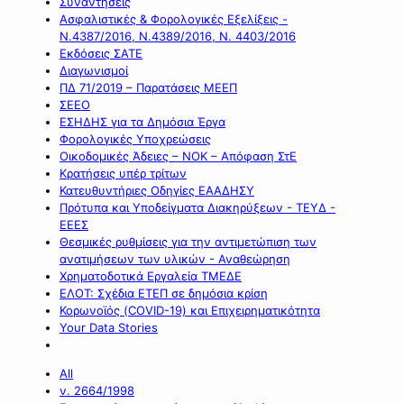
Συναντήσεις
Ασφαλιστικές & Φορολογικές Εξελίξεις -
Ν.4387/2016, Ν.4389/2016, Ν. 4403/2016
Εκδόσεις ΣΑΤΕ
Διαγωνισμοί
ΠΔ 71/2019 – Παρατάσεις ΜΕΕΠ
ΣΕΕΟ
ΕΣΗΔΗΣ για τα Δημόσια Έργα
Φορολογικές Υποχρεώσεις
Οικοδομικές Άδειες – ΝΟΚ – Απόφαση ΣτΕ
Κρατήσεις υπέρ τρίτων
Κατευθυντήριες Οδηγίες ΕΑΑΔΗΣΥ
Πρότυπα και Υποδείγματα Διακηρύξεων - ΤΕΥΔ -
ΕΕΕΣ
Θεσμικές ρυθμίσεις για την αντιμετώπιση των
ανατιμήσεων των υλικών - Αναθεώρηση
Χρηματοδοτικά Εργαλεία ΤΜΕΔΕ
ΕΛΟΤ: Σχέδια ΕΤΕΠ σε δημόσια κρίση
Κορωνοϊός (COVID-19) και Επιχειρηματικότητα
Your Data Stories
All
ν. 2664/1998