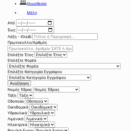
Νομοθεσία
Μέλη
Από
Έως
Λέξη - Κλειδί
Πρωτοκολλο/Αριθμός
Επιλέξτε Έτος
Επιλέξτε Φορέα
Επιλέξτε Κατηγορία Εγγράφου
Αναζήτηση
Νομός Έδρας
Τάξη
Οδοποιία
Οικοδομικά
Υδραυλικά
Λιμενικά
Ηλεκτρ/κά
Βιομ/κά Ενεργ