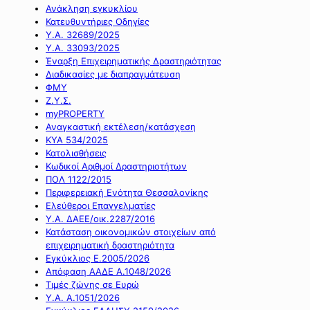
Ανάκληση εγκυκλίου
Κατευθυντήριες Οδηγίες
Υ.Α. 32689/2025
Υ.Α. 33093/2025
Έναρξη Επιχειρηματικής Δραστηριότητας
Διαδικασίες με διαπραγμάτευση
ΦΜΥ
Ζ.Υ.Σ.
myPROPERTY
Αναγκαστική εκτέλεση/κατάσχεση
ΚΥΑ 534/2025
Κατολισθήσεις
Κωδικοί Αριθμοί Δραστηριοτήτων
ΠΟΛ 1122/2015
Περιφερειακή Ενότητα Θεσσαλονίκης
Ελεύθεροι Επαγγελματίες
Υ.Α. ΔΑΕΕ/οικ.2287/2016
Κατάσταση οικονομικών στοιχείων από
επιχειρηματική δραστηριότητα
Εγκύκλιος Ε.2005/2026
Απόφαση ΑΑΔΕ Α.1048/2026
Τιμές ζώνης σε Ευρώ
Υ.Α. Α.1051/2026