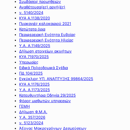
Συμβάσεις προμηθειών
Αναθέτουσα(ες) αρχή(ές)
ν. 5140/2024
ΚΥΑ Α.1138/2020
Πυρκαγιές καλοκαιριού 2021
Κατώτατα όρια
Περιφερειακή Ενότητα Ευβοίας
Περιφερειακή Ενότητα Ηλείας
Υ.Α. Α.1149/2025
Δήλωση στοιχείων ακινήτων
ΚΥΑ 71970/2025
Υπερωρίες
Ειδικά Πολεοδομικά Σχέδια
ΠΔ 104/2025
Εγκύκλιος ΥΠ. ΑΝΑΠΤΥΞΗΣ 99864/2025
ΚΥΑ Α.1176/2025
Υ.Α. Α.1173/2025
Κατευθυντήρια Οδηγία 29/2025
Φόρος μισθωτών υπηρεσιών
ΓΕΜΗ
Δήλωση Φ.Μ.Α.
Υ.Α. 357/2026
ν. 5123/2024
Άξονας Μακροχρόνιων Δεσμεύσεων