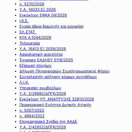
ν. 5270/2026
Υ.Α. 16033 ΕΞ 2026
Εγκύκλιος ΕΦΚΑ 04/2026
Ι.Κ.Ε.
Ενιαία άδεια διαμονής και εργασίας
ΕΛ.ΣΤΑΤ.
ΚΥΑ Α.1044/2026
Τηλεμετρία
Υ.Α. 16413 ΕΞ 2026/2026
Ασφαλιστική ικανότητα
Έγγραφο ΕΑΔΗΣΥ 5116/2025
Εξίσωση πτυχίων
Δήλωση Πληροφοριών Συμπληρωματικού Φόρου
Συντελεστής αύξησης κύριων συντάξεων
Λ.Ι.Χ.
Υπηρεσίες συμβούλων
Υ.Α. 2/26682/ΔΠΓΚ/2026
Εγκύκλιος ΥΠ. ΑΝΑΠΤΥΞΗΣ 32810/2026
Περιφερειακή Ενότητα Δυτικής Αττικής
ν. 5007/2022
ν. 4964/2022
Επιχειρησιακό Σχέδιο της ΑΑΔΕ
Υ.Α. 2/42652/ΔΠΓΚ/2026