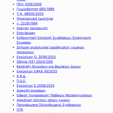
ΠΟΛ 1028/2006
Γνωμοδότηση 685/1988
Υ.Α. 48505/2025
Ηλεκτρονικά τιμολόγια
ν. 2229/1994
Άσκηση προσφυγής
Επανάκριση
Κυβερνητική Επιτροπή Συμβάσεων Στρατηγικής
Σημασίας
Δήλωση φορολογίας εισοδήματος νομικών
προσώπων
Εγκύκλιος Ο. 3036/2025
Οδηγία (ΕΕ) 2024/1265
Κατάταξη δημοσίων και ιδιωτικών έργων
Εγκύκλιος ΕΦΚΑ 09/2025
Κ.Φ.Δ.
Π.Δ.Ε.
Εγκύκλιος Ε.2058/2025
Διακοπή εργασιών
Ειδικός Λογαριασμός Παιδικών Κατασκηνώσεων
Ασφάλιση πολιτών τρίτων χωρών
Προγράμματα Πολεοδομικού Σχεδιασμού
ΟΤΑ