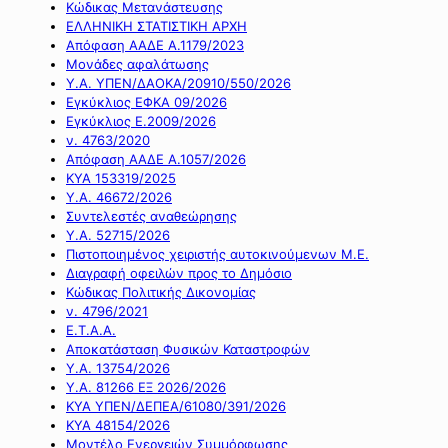
Κώδικας Μετανάστευσης
ΕΛΛΗΝΙΚΗ ΣΤΑΤΙΣΤΙΚΗ ΑΡΧΗ
Απόφαση ΑΑΔΕ Α.1179/2023
Μονάδες αφαλάτωσης
Υ.Α. ΥΠΕΝ/ΔΑΟΚΑ/20910/550/2026
Εγκύκλιος ΕΦΚΑ 09/2026
Εγκύκλιος Ε.2009/2026
ν. 4763/2020
Απόφαση ΑΑΔΕ Α.1057/2026
ΚΥΑ 153319/2025
Υ.Α. 46672/2026
Συντελεστές αναθεώρησης
Υ.Α. 52715/2026
Πιστοποιημένος χειριστής αυτοκινούμενων Μ.Ε.
Διαγραφή οφειλών προς το Δημόσιο
Κώδικας Πολιτικής Δικονομίας
ν. 4796/2021
Ε.Τ.Α.Α.
Αποκατάσταση Φυσικών Καταστροφών
Υ.Α. 13754/2026
Υ.Α. 81266 ΕΞ 2026/2026
ΚΥΑ ΥΠΕΝ/ΔΕΠΕΑ/61080/391/2026
ΚΥΑ 48154/2026
Μοντέλο Ενεργειών Συμμόρφωσης