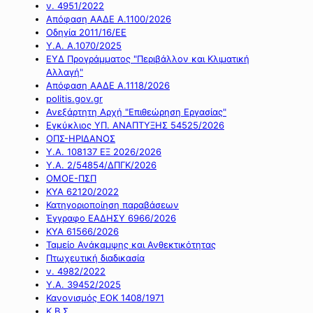
ν. 4951/2022
Απόφαση ΑΑΔΕ Α.1100/2026
Οδηγία 2011/16/ΕΕ
Υ.Α. Α.1070/2025
ΕΥΔ Προγράμματος "Περιβάλλον και Κλιματική
Αλλαγή"
Απόφαση ΑΑΔΕ Α.1118/2026
politis.gov.gr
Ανεξάρτητη Αρχή "Επιθεώρηση Εργασίας"
Εγκύκλιος ΥΠ. ΑΝΑΠΤΥΞΗΣ 54525/2026
ΟΠΣ-ΗΡΙΔΑΝΟΣ
Υ.Α. 108137 ΕΞ 2026/2026
Υ.Α. 2/54854/ΔΠΓΚ/2026
ΟΜΟΕ-ΠΣΠ
ΚΥΑ 62120/2022
Κατηγοριοποίηση παραβάσεων
Έγγραφο ΕΑΔΗΣΥ 6966/2026
ΚΥΑ 61566/2026
Ταμείο Ανάκαμψης και Ανθεκτικότητας
Πτωχευτική διαδικασία
ν. 4982/2022
Υ.Α. 39452/2025
Κανονισμός ΕΟΚ 1408/1971
Κ.Β.Σ.