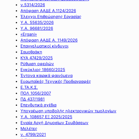
ν.5314/2026
Απόφαση ΑΑΔΕ Α.1124/2026
Έλεγχοι Επιθεώρησης Εργασίας
Υ.Α. 55635/2026
Υ.Α. 96681/2026
«Ergani»
Απόφαση ΑΑΔΕ Α. 1149/2026
Επαγγελματικοί κίνδυνοι
Σαμοθράκη
ΚΥΑ 47429/2025
Ρύθμιση οφειλών
Εγκύκλιος 18660/2025
Έντονα καιρικά φαινόμενα
Ευρωπαϊκές Τεχνικές Προδιαγραφές
Ε.ΤΑ.Κ.Σ.
ΠΟΛ 1056/2007
ΠΔ 437/1981
Επενδυτικά σχέδια
Υποχρέωση υποβολής ηλεκτρονικών τιμολογίων
Υ.Α. 108657 ΕΞ 2025/2025
Ενιαία Αρχή Δημοσίων Συμβάσεων
Μελέτες
ν. 4799/2021