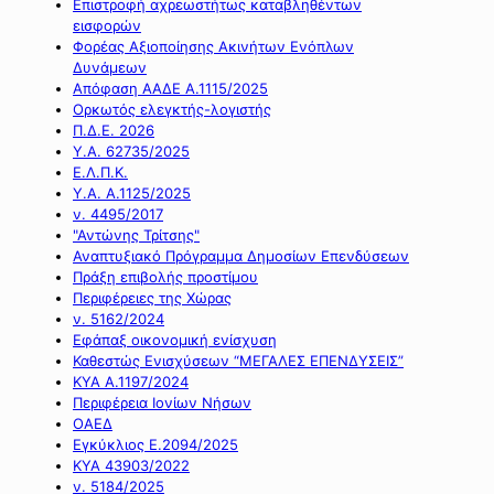
Επιστροφή αχρεωστήτως καταβληθέντων
εισφορών
Φορέας Αξιοποίησης Ακινήτων Ενόπλων
Δυνάμεων
Απόφαση ΑΑΔΕ Α.1115/2025
Ορκωτός ελεγκτής-λογιστής
Π.Δ.Ε. 2026
Υ.Α. 62735/2025
Ε.Λ.Π.Κ.
Υ.Α. Α.1125/2025
ν. 4495/2017
"Αντώνης Τρίτσης"
Αναπτυξιακό Πρόγραμμα Δημοσίων Επενδύσεων
Πράξη επιβολής προστίμου
Περιφέρειες της Χώρας
ν. 5162/2024
Εφάπαξ οικονομική ενίσχυση
Καθεστώς Ενισχύσεων “ΜΕΓΑΛΕΣ ΕΠΕΝΔΥΣΕΙΣ”
ΚΥΑ Α.1197/2024
Περιφέρεια Ιονίων Νήσων
ΟΑΕΔ
Εγκύκλιος Ε.2094/2025
ΚΥΑ 43903/2022
ν. 5184/2025