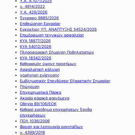
Υ.Α. Α.1071/2025
ν. 4914/2022
Υ.Α. 429/2026
Έγγραφο 9885/2026
Επιθεώρηση Εργασίας
Εγκύκλιος ΥΠ. ΑΝΑΠΤΥΞΗΣ 54524/2026
Επιμόρφωση τεχνικών ασφαλείας
ΚΥΑ 18877/2026
ΚΥΑ 54012/2026
Πληροφοριακή Σήμανση Ποδηλατιστών
ΚΥΑ 18342/2026
Καθορισμός ύψους προστίμων
Ασφαλιστική κάλυψη
χορήγηση ενίσχυσης
Εμβληματικές Επενδύσεις Εξαιρετικής Σημασίας
Πτώχευση
Επιχειρηματικά Πάρκα
Ακραία καιρικά φαινόμενα
Οδηγία 89/106/ΕΟΚ
Καθαρό εισόδημα επιχειρήσεων Έσοδα
επιχειρήσεων
ΠΟΛ 1036/2006
Ιδρυση και λειτουργία εργοταξίων
ν. 4399/2016