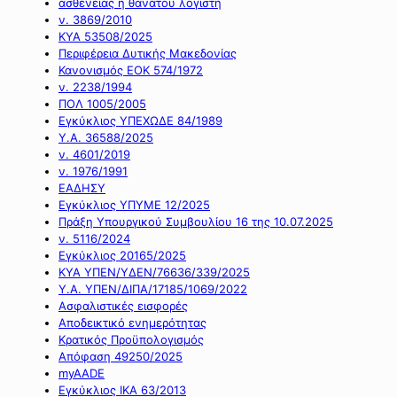
ασθένειας ή θανάτου λογιστή
ν. 3869/2010
ΚΥΑ 53508/2025
Περιφέρεια Δυτικής Μακεδονίας
Κανονισμός ΕΟΚ 574/1972
ν. 2238/1994
ΠΟΛ 1005/2005
Εγκύκλιος ΥΠΕΧΩΔΕ 84/1989
Υ.Α. 36588/2025
ν. 4601/2019
ν. 1976/1991
ΕΑΔΗΣΥ
Εγκύκλιος ΥΠΥΜΕ 12/2025
Πράξη Υπουργικού Συμβουλίου 16 της 10.07.2025
ν. 5116/2024
Εγκύκλιος 20165/2025
ΚΥΑ ΥΠΕΝ/ΥΔΕΝ/76636/339/2025
Υ.Α. ΥΠΕΝ/ΔΙΠΑ/17185/1069/2022
Ασφαλιστικές εισφορές
Αποδεικτικό ενημερότητας
Κρατικός Προϋπολογισμός
Απόφαση 49250/2025
myAADE
Εγκύκλιος ΙΚΑ 63/2013