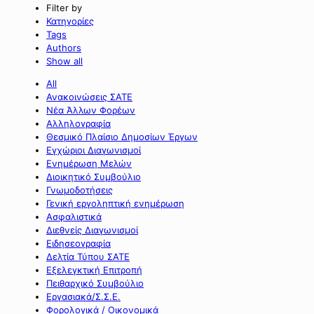
Filter by
Κατηγορίες
Tags
Authors
Show all
All
Ανακοινώσεις ΣΑΤΕ
Νέα Άλλων Φορέων
Αλληλογραφία
Θεσμικό Πλαίσιο Δημοσίων Έργων
Εγχώριοι Διαγωνισμοί
Ενημέρωση Μελών
Διοικητικό Συμβούλιο
Γνωμοδοτήσεις
Γενική εργοληπτική ενημέρωση
Ασφαλιστικά
Διεθνείς Διαγωνισμοί
Ειδησεογραφία
Δελτία Τύπου ΣΑΤΕ
Εξελεγκτική Επιτροπή
Πειθαρχικό Συμβούλιο
Εργασιακά/Σ.Σ.Ε.
Φορολογικά / Οικονομικά