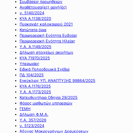
Συμβάσεις προμηθειών
Αναθέτουσα(ες) αρχή(ές)
ν. 5140/2024
ΚΥΑ Α.1138/2020
Πυρκαγιές καλοκαιριού 2021
Κατώτατα όρια
Περιφερειακή Ενότητα Ευβοίας
Περιφερειακή Ενότητα Ηλείας
Υ.Α. Α.1149/2025
Δήλωση στοιχείων ακινήτων
ΚΥΑ 71970/2025
Υπερωρίες
Ειδικά Πολεοδομικά Σχέδια
ΠΔ 104/2025
Εγκύκλιος ΥΠ. ΑΝΑΠΤΥΞΗΣ 99864/2025
ΚΥΑ Α.1176/2025
Υ.Α. Α.1173/2025
Κατευθυντήρια Οδηγία 29/2025
Φόρος μισθωτών υπηρεσιών
ΓΕΜΗ
Δήλωση Φ.Μ.Α.
Υ.Α. 357/2026
ν. 5123/2024
Άξονας Μακροχρόνιων Δεσμεύσεων