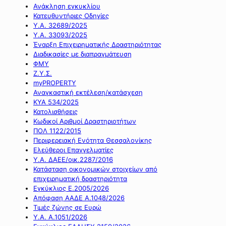
Ανάκληση εγκυκλίου
Κατευθυντήριες Οδηγίες
Υ.Α. 32689/2025
Υ.Α. 33093/2025
Έναρξη Επιχειρηματικής Δραστηριότητας
Διαδικασίες με διαπραγμάτευση
ΦΜΥ
Ζ.Υ.Σ.
myPROPERTY
Αναγκαστική εκτέλεση/κατάσχεση
ΚΥΑ 534/2025
Κατολισθήσεις
Κωδικοί Αριθμοί Δραστηριοτήτων
ΠΟΛ 1122/2015
Περιφερειακή Ενότητα Θεσσαλονίκης
Ελεύθεροι Επαγγελματίες
Υ.Α. ΔΑΕΕ/οικ.2287/2016
Κατάσταση οικονομικών στοιχείων από
επιχειρηματική δραστηριότητα
Εγκύκλιος Ε.2005/2026
Απόφαση ΑΑΔΕ Α.1048/2026
Τιμές ζώνης σε Ευρώ
Υ.Α. Α.1051/2026