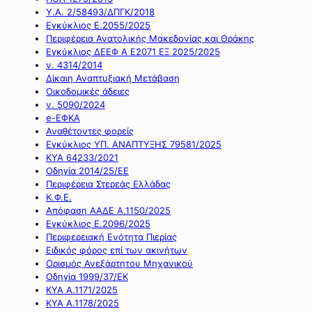
Υ.Α. 2/58493/ΔΠΓΚ/2018
Εγκύκλιος Ε.2055/2025
Περιφέρεια Ανατολικής Μακεδονίας και Θράκης
Εγκύκλιος ΔΕΕΦ Α Ε2071 ΕΞ 2025/2025
ν. 4314/2014
Δίκαιη Αναπτυξιακή Μετάβαση
Οικοδομικές άδειες
ν. 5090/2024
e-ΕΦΚΑ
Αναθέτοντες φορείς
Εγκύκλιος ΥΠ. ΑΝΑΠΤΥΞΗΣ 79581/2025
ΚΥΑ 64233/2021
Οδηγία 2014/25/ΕΕ
Περιφέρεια Στερεάς Ελλάδας
Κ.Φ.Ε.
Απόφαση ΑΑΔΕ Α.1150/2025
Εγκύκλιος Ε.2096/2025
Περιφερειακή Ενότητα Πιερίας
Ειδικός φόρος επί των ακινήτων
Ορισμός Ανεξάρτητου Μηχανικού
Οδηγία 1999/37/ΕΚ
ΚΥΑ Α.1171/2025
ΚΥΑ Α.1178/2025