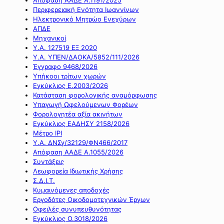
Περιφερειακή Ενότητα Ιωαννίνων
Ηλεκτρονικό Μητρώο Ενεχύρων
ΑΠΔΕ
Μηχανικοί
Υ.Α. 127519 ΕΞ 2020
Υ.Α. ΥΠΕΝ/ΔΑΟΚΑ/5852/111/2026
Έγγραφο 9468/2026
Υπήκοοι τρίτων χωρών
Εγκύκλιος Ε.2003/2026
Κατάσταση φορολογικής αναμόρφωσης
Υπαγωγή Ωφελούμενων Φορέων
Φορολογητέα αξία ακινήτων
Εγκύκλιος ΕΑΔΗΣΥ 2158/2026
Μέτρο IPI
Υ.Α. ΔΝΣγ/32129/ΦΝ466/2017
Απόφαση ΑΑΔΕ Α.1055/2026
Συντάξεις
Λεωφορεία Ιδιωτικής Χρήσης
Σ.Δ.Ι.Τ.
Κυμαινόμενες αποδοχές
Εργοδότες Οικοδομοτεχνικών Έργων
Οφειλές συνυπευθυνότητας
Εγκύκλιος Ο.3018/2026