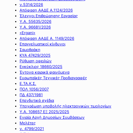
ν.5314/2026
Απόφαση ΑΑΔΕ Α.1124/2026
Έλεγχοι Επιθεώρησης Εργασίας
Υ.Α. 55635/2026
Υ.Α. 96681/2026
«Ergani»
Απόφαση ΑΑΔΕ Α. 1149/2026
Επαγγελματικοί κίνδυνοι
Σαμοθράκη
ΚΥΑ 47429/2025
Ρύθμιση οφειλών
Εγκύκλιος 18660/2025
Έντονα καιρικά φαινόμενα
Ευρωπαϊκές Τεχνικές Προδιαγραφές
Ε.ΤΑ.Κ.Σ.
ΠΟΛ 1056/2007
ΠΔ 437/1981
Επενδυτικά σχέδια
Υποχρέωση υποβολής ηλεκτρονικών τιμολογίων
Υ.Α. 108657 ΕΞ 2025/2025
Ενιαία Αρχή Δημοσίων Συμβάσεων
Μελέτες
ν. 4799/2021