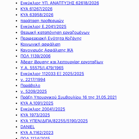
Εγκύκλιος ΥΠ. ΑΝΑΠΤΥΞΗΣ 62618/2026
ΚΥΑ 61267/2026
ΚΥΑ 63958/2026
παράταση προθεσμιών
Εγκύκλιος Ε.2041/2025
Θερμική καταπόνηση εργαζομένων
Περιφερειακή Ενότητα Κοζάνης
Κοινωνική ασφάλιση
Κανονισμός Ασφάλισης ΙΚΑ
ΠΟΛ 1139/2006
Άδειες ίδρυσης και λειτουργίας εργοταξίων
Υ.Α. 55575/Ι.479/1965
Εγκύκλιος 112033 ΕΞ 2025/2025
ν. 2217/1994
Παράβολο
ν. 5209/2025
Πράξη Υπουργικού Συμβουλίου 16 της 31.05.2021
ΚΥΑ Α.1091/2025
Εγκύκλιος 20041/2025
ΚΥΑ 1973/2025
ΚΥΑ ΥΠΕΝ/ΔΙΠΑ/82255/5190/2025
DANIEL
ΚΥΑ Α.1162/2023
ΠΟΛ 1124/2015