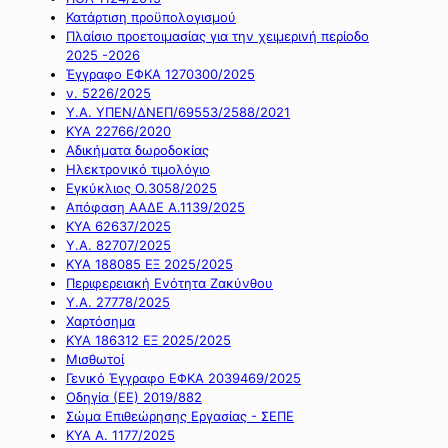
Κατάρτιση προϋπολογισμού
Πλαίσιο προετοιμασίας για την χειμερινή περίοδο
2025 -2026
Έγγραφο ΕΦΚΑ 1270300/2025
ν. 5226/2025
Υ.Α. ΥΠΕΝ/ΔΝΕΠ/69553/2588/2021
ΚΥΑ 22766/2020
Αδικήματα δωροδοκίας
Ηλεκτρονικό τιμολόγιο
Εγκύκλιος Ο.3058/2025
Απόφαση ΑΑΔΕ Α.1139/2025
ΚΥΑ 62637/2025
Υ.Α. 82707/2025
ΚΥΑ 188085 ΕΞ 2025/2025
Περιφερειακή Ενότητα Ζακύνθου
Υ.Α. 27778/2025
Χαρτόσημα
ΚΥΑ 186312 ΕΞ 2025/2025
Μισθωτοί
Γενικό Έγγραφο ΕΦΚΑ 2039469/2025
Οδηγία (ΕΕ) 2019/882
Σώμα Επιθεώρησης Εργασίας - ΣΕΠΕ
ΚΥΑ Α. 1177/2025