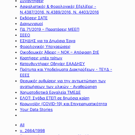
Συναντήσεις
Ασφαλιστικές & Φορολογικές Εξελίξεις -
Ν.4387/2016, Ν.4389/2016, Ν. 4403/2016
Εκδόσεις ΣΑΤΕ
Διαγωνισμοί
ΠΔ 71/2019 – Παρατάσεις ΜΕΕΠ
ΣΕΕΟ
ΕΣΗΔΗΣ για τα Δημόσια Έργα
Φορολογικές Υποχρεώσεις
Οικοδομικές Άδειες – ΝΟΚ – Απόφαση ΣτΕ
Κρατήσεις υπέρ τρίτων
Κατευθυντήριες Οδηγίες ΕΑΑΔΗΣΥ
Πρότυπα και Υποδείγματα Διακηρύξεων - ΤΕΥΔ -
ΕΕΕΣ
Θεσμικές ρυθμίσεις για την αντιμετώπιση των
ανατιμήσεων των υλικών - Αναθεώρηση
Χρηματοδοτικά Εργαλεία ΤΜΕΔΕ
ΕΛΟΤ: Σχέδια ΕΤΕΠ σε δημόσια κρίση
Κορωνοϊός (COVID-19) και Επιχειρηματικότητα
Your Data Stories
All
ν. 2664/1998