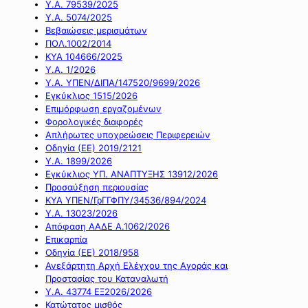
Υ.Α. 79539/2025
Υ.Α. 5074/2025
Βεβαιώσεις μερισμάτων
ΠΟΛ.1002/2014
ΚΥΑ 104666/2025
Υ.Α. 1/2026
Υ.Α. ΥΠΕΝ/ΔΙΠΑ/147520/9699/2026
Εγκύκλιος 1515/2026
Επιμόρφωση εργαζομένων
Φορολογικές διαφορές
Απλήρωτες υποχρεώσεις Περιφερειών
Οδηγία (ΕΕ) 2019/2121
Υ.Α. 1899/2026
Εγκύκλιος ΥΠ. ΑΝΑΠΤΥΞΗΣ 13912/2026
Προσαύξηση περιουσίας
ΚΥΑ ΥΠΕΝ/ΓρΓΓΦΠΥ/34536/894/2024
Υ.Α. 13023/2026
Απόφαση ΑΑΔΕ Α.1062/2026
Επικαρπία
Οδηγία (ΕΕ) 2018/958
Ανεξάρτητη Αρχή Ελέγχου της Αγοράς και
Προστασίας του Καταναλωτή
Υ.Α. 43774 ΕΞ2026/2026
Κατώτατος μισθός