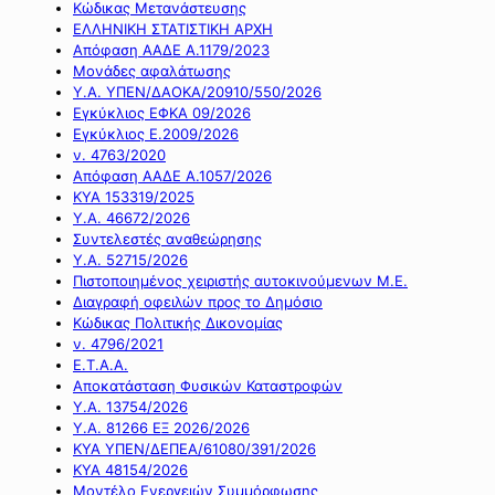
Κώδικας Μετανάστευσης
ΕΛΛΗΝΙΚΗ ΣΤΑΤΙΣΤΙΚΗ ΑΡΧΗ
Απόφαση ΑΑΔΕ Α.1179/2023
Μονάδες αφαλάτωσης
Υ.Α. ΥΠΕΝ/ΔΑΟΚΑ/20910/550/2026
Εγκύκλιος ΕΦΚΑ 09/2026
Εγκύκλιος Ε.2009/2026
ν. 4763/2020
Απόφαση ΑΑΔΕ Α.1057/2026
ΚΥΑ 153319/2025
Υ.Α. 46672/2026
Συντελεστές αναθεώρησης
Υ.Α. 52715/2026
Πιστοποιημένος χειριστής αυτοκινούμενων Μ.Ε.
Διαγραφή οφειλών προς το Δημόσιο
Κώδικας Πολιτικής Δικονομίας
ν. 4796/2021
Ε.Τ.Α.Α.
Αποκατάσταση Φυσικών Καταστροφών
Υ.Α. 13754/2026
Υ.Α. 81266 ΕΞ 2026/2026
ΚΥΑ ΥΠΕΝ/ΔΕΠΕΑ/61080/391/2026
ΚΥΑ 48154/2026
Μοντέλο Ενεργειών Συμμόρφωσης