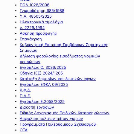
ΠΟΛ 1028/2006
Γνωμοδότηση 685/1988
Υ.Α. 48505/2025
Ηλεκτρονικά τιμολόγια
ν. 2229/1994
Άσκηση προσφυγής
Επανάκριση
Κυβερνητική Επιτροπή Συμβάσεων Στρατηγικής
Σημασίας
Δήλωση φορολογίας εισοδήματος νομικών
προσώπων
Εγκύκλιος Ο. 3036/2025
Οδηγία (ΕΕ) 2024/1265
Κατάταξη δημοσίων και ιδιωτικών έργων
Εγκύκλιος ΕΦΚΑ 09/2025
Κ.Φ.Δ.
Π.Δ.Ε.
Εγκύκλιος Ε.2058/2025
Διακοπή εργασιών
Ειδικός Λογαριασμός Παιδικών Κατασκηνώσεων
Ασφάλιση πολιτών τρίτων χωρών
Προγράμματα Πολεοδομικού Σχεδιασμού
ΟΤΑ