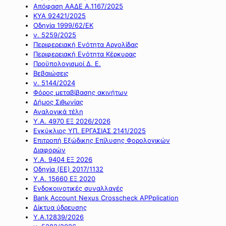
Απόφαση ΑΑΔΕ Α.1167/2025
ΚΥΑ 92421/2025
Οδηγία 1999/62/ΕΚ
ν. 5259/2025
Περιφερειακή Ενότητα Αργολίδας
Περιφερειακή Ενότητα Κέρκυρας
Προϋπολογισμοί Δ. Ε.
Βεβαιώσεις
ν. 5144/2024
Φόρος μεταβίβασης ακινήτων
Δήμος Σιθωνίας
Αναλογικά τέλη
Υ.Α. 4970 ΕΞ 2026/2026
Εγκύκλιος ΥΠ. ΕΡΓΑΣΙΑΣ 2141/2025
Επιτροπή Εξώδικης Επίλυσης Φορολογικών
Διαφορών
Υ.Α. 9404 ΕΞ 2026
Οδηγία (ΕΕ) 2017/1132
Υ.Α. 15660 ΕΞ 2020
Ενδοκοινοτικές συναλλαγές
Bank Account Nexus Crosscheck APPplication
Δίκτυα ύδρευσης
Υ.Α.12839/2026