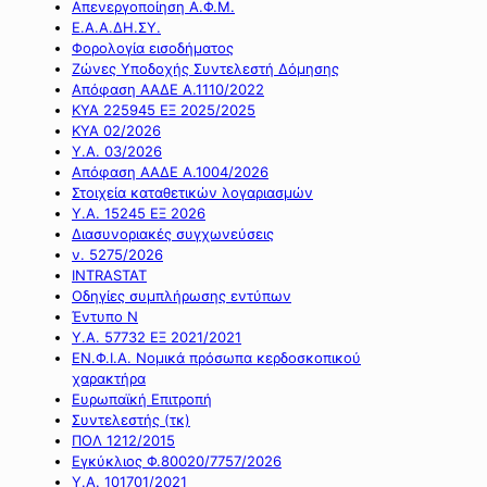
Απενεργοποίηση Α.Φ.Μ.
Ε.Α.Α.ΔΗ.ΣΥ.
Φορολογία εισοδήματος
Ζώνες Υποδοχής Συντελεστή Δόμησης
Απόφαση ΑΑΔΕ Α.1110/2022
ΚΥΑ 225945 ΕΞ 2025/2025
ΚΥΑ 02/2026
Υ.Α. 03/2026
Απόφαση ΑΑΔΕ Α.1004/2026
Στοιχεία καταθετικών λογαριασμών
Υ.Α. 15245 ΕΞ 2026
Διασυνοριακές συγχωνεύσεις
ν. 5275/2026
INTRASTAT
Οδηγίες συμπλήρωσης εντύπων
Έντυπο Ν
Υ.Α. 57732 ΕΞ 2021/2021
ΕΝ.Φ.Ι.Α. Νομικά πρόσωπα κερδοσκοπικού
χαρακτήρα
Ευρωπαϊκή Επιτροπή
Συντελεστής (τκ)
ΠΟΛ 1212/2015
Εγκύκλιος Φ.80020/7757/2026
Υ.Α. 101701/2021