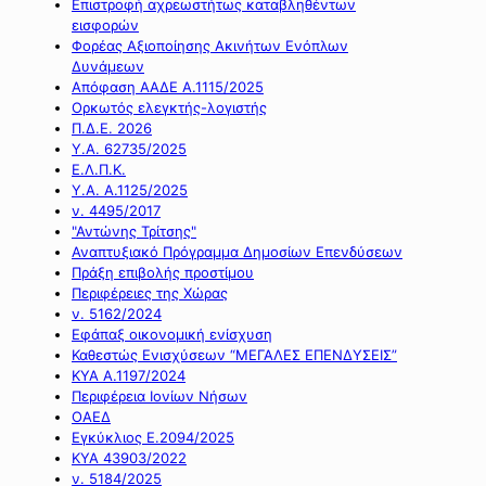
Επιστροφή αχρεωστήτως καταβληθέντων
εισφορών
Φορέας Αξιοποίησης Ακινήτων Ενόπλων
Δυνάμεων
Απόφαση ΑΑΔΕ Α.1115/2025
Ορκωτός ελεγκτής-λογιστής
Π.Δ.Ε. 2026
Υ.Α. 62735/2025
Ε.Λ.Π.Κ.
Υ.Α. Α.1125/2025
ν. 4495/2017
"Αντώνης Τρίτσης"
Αναπτυξιακό Πρόγραμμα Δημοσίων Επενδύσεων
Πράξη επιβολής προστίμου
Περιφέρειες της Χώρας
ν. 5162/2024
Εφάπαξ οικονομική ενίσχυση
Καθεστώς Ενισχύσεων “ΜΕΓΑΛΕΣ ΕΠΕΝΔΥΣΕΙΣ”
ΚΥΑ Α.1197/2024
Περιφέρεια Ιονίων Νήσων
ΟΑΕΔ
Εγκύκλιος Ε.2094/2025
ΚΥΑ 43903/2022
ν. 5184/2025