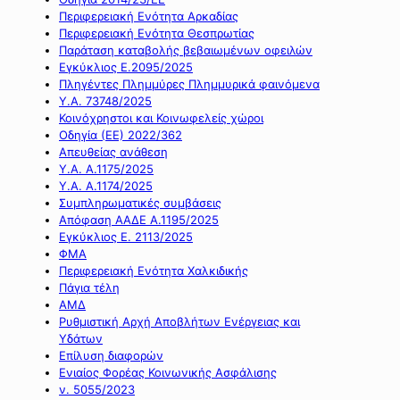
Περιφερειακή Ενότητα Αρκαδίας
Περιφερειακή Ενότητα Θεσπρωτίας
Παράταση καταβολής βεβαιωμένων οφειλών
Εγκύκλιος Ε.2095/2025
Πληγέντες Πλημμύρες Πλημμυρικά φαινόμενα
Υ.Α. 73748/2025
Κοινόχρηστοι και Κοινωφελείς χώροι
Οδηγία (ΕΕ) 2022/362
Απευθείας ανάθεση
Υ.Α. Α.1175/2025
Υ.Α. Α.1174/2025
Συμπληρωματικές συμβάσεις
Απόφαση ΑΑΔΕ Α.1195/2025
Εγκύκλιος Ε. 2113/2025
ΦΜΑ
Περιφερειακή Ενότητα Χαλκιδικής
Πάγια τέλη
ΑΜΔ
Ρυθμιστική Αρχή Αποβλήτων Ενέργειας και
Υδάτων
Επίλυση διαφορών
Ενιαίος Φορέας Κοινωνικής Ασφάλισης
ν. 5055/2023