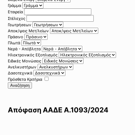
Γράμμα
Εταιρεία
Στέλεχος
Γεωτρήσεων
Αποκ/ψεις Μετ/λείων
Πράσινο
Πλωτά
Νερά - Απόβλητα
Ηλεκτρονικός Εξοπλισμός
Ειδικές Μονώσεις
Ανελκυστήρων
Δασοτεχνικά
Πρόσθετα Κριτήρια
Αναζήτηση
Απόφαση ΑΑΔΕ Α.1093/2024