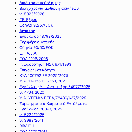
Διαδικασία πρόσληψης
Βραχυχρόνια μίσθωση ακινήτων
ν .5325/2026
ΠΕ Έβρου
Οδηγία 92/57/ΕΟΚ
Αιγιαλός
Εγκύκλιος 18792/2025
Περιφέρεια Αττικής
Οδηγία 93/50/ΕΟΚ
Ε.Τ.Α.Ε.Α.
ΠΟΛ 1106/2008
Γνωμοδότηση ΝΣΚ 671/1993
Επιχειρηματικότητα
ΚΥΑ 100792 ΕΞ 2025/2025
Υ.Α. 119126 ΕΞ 2021/2021
Εγκύκλιος Υπ. Ανάπτυξης 54977/2025
ν. 4764/2020
Υ.Α. ΥΠΕΝ/Δ ΕΠΕΑ/78489/637/2025
Συμψηφιστικά Χρηματικά Εντάλματα
Εγκύκλιος 20397/2025
ν. 5222/2025
ν. 3982/2011
ΒΙΒΛΙΟ Ι
ΠΟΛ 1275/2013