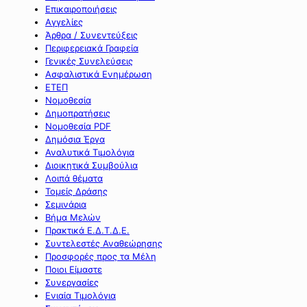
Επικαιροποιήσεις
Αγγελίες
Άρθρα / Συνεντεύξεις
Περιφερειακά Γραφεία
Γενικές Συνελεύσεις
Ασφαλιστικά Ενημέρωση
ΕΤΕΠ
Νομοθεσία
Δημοπρατήσεις
Νομοθεσία PDF
Δημόσια Έργα
Αναλυτικά Τιμολόγια
Διοικητικά Συμβούλια
Λοιπά θέματα
Τομείς Δράσης
Σεμινάρια
Βήμα Μελών
Πρακτικά Ε.Δ.Τ.Δ.Ε.
Συντελεστές Αναθεώρησης
Προσφορές προς τα Μέλη
Ποιοι Είμαστε
Συνεργασίες
Ενιαία Τιμολόγια