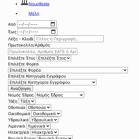
Νομοθεσία
Μέλη
Από
Έως
Λέξη - Κλειδί
Πρωτοκολλο/Αριθμός
Επιλέξτε Έτος
Επιλέξτε Φορέα
Επιλέξτε Κατηγορία Εγγράφου
Αναζήτηση
Νομός Έδρας
Τάξη
Οδοποιία
Οικοδομικά
Υδραυλικά
Λιμενικά
Ηλεκτρ/κά
Βιομ/κά Ενεργ