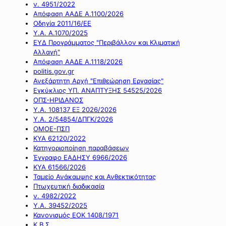
ν. 4951/2022
Απόφαση ΑΑΔΕ Α.1100/2026
Οδηγία 2011/16/ΕΕ
Υ.Α. Α.1070/2025
ΕΥΔ Προγράμματος "Περιβάλλον και Κλιματική
Αλλαγή"
Απόφαση ΑΑΔΕ Α.1118/2026
politis.gov.gr
Ανεξάρτητη Αρχή "Επιθεώρηση Εργασίας"
Εγκύκλιος ΥΠ. ΑΝΑΠΤΥΞΗΣ 54525/2026
ΟΠΣ-ΗΡΙΔΑΝΟΣ
Υ.Α. 108137 ΕΞ 2026/2026
Υ.Α. 2/54854/ΔΠΓΚ/2026
ΟΜΟΕ-ΠΣΠ
ΚΥΑ 62120/2022
Κατηγοριοποίηση παραβάσεων
Έγγραφο ΕΑΔΗΣΥ 6966/2026
ΚΥΑ 61566/2026
Ταμείο Ανάκαμψης και Ανθεκτικότητας
Πτωχευτική διαδικασία
ν. 4982/2022
Υ.Α. 39452/2025
Κανονισμός ΕΟΚ 1408/1971
Κ.Β.Σ.