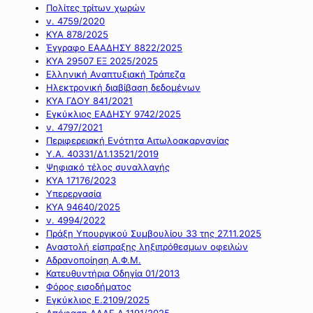
Πολίτες τρίτων χωρών
ν. 4759/2020
ΚΥΑ 878/2025
Έγγραφο ΕΑΑΔΗΣΥ 8822/2025
ΚΥΑ 29507 ΕΞ 2025/2025
Ελληνική Αναπτυξιακή Τράπεζα
Ηλεκτρονική διαβίβαση δεδομένων
ΚΥΑ ΓΔΟΥ 841/2021
Εγκύκλιος ΕΑΔΗΣΥ 9742/2025
ν. 4797/2021
Περιφερειακή Ενότητα Αιτωλοακαρνανίας
Υ.Α. 40331/Δ1.13521/2019
Ψηφιακό τέλος συναλλαγής
ΚΥΑ 17176/2023
Υπερεργασία
ΚΥΑ 94640/2025
ν. 4994/2022
Πράξη Υπουργικού Συμβουλίου 33 της 27.11.2025
Αναστολή είσπραξης ληξιπρόθεσμων οφειλών
Αδρανοποίηση Α.Φ.Μ.
Κατευθυντήρια Οδηγία 01/2013
Φόρος εισοδήματος
Εγκύκλιος Ε.2109/2025
Απόφαση ΑΑΔΕ Α.1191/2025