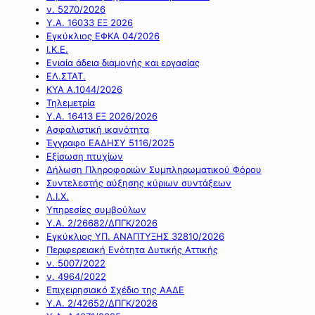
ν. 5270/2026
Υ.Α. 16033 ΕΞ 2026
Εγκύκλιος ΕΦΚΑ 04/2026
Ι.Κ.Ε.
Ενιαία άδεια διαμονής και εργασίας
ΕΛ.ΣΤΑΤ.
ΚΥΑ Α.1044/2026
Τηλεμετρία
Υ.Α. 16413 ΕΞ 2026/2026
Ασφαλιστική ικανότητα
Έγγραφο ΕΑΔΗΣΥ 5116/2025
Εξίσωση πτυχίων
Δήλωση Πληροφοριών Συμπληρωματικού Φόρου
Συντελεστής αύξησης κύριων συντάξεων
Λ.Ι.Χ.
Υπηρεσίες συμβούλων
Υ.Α. 2/26682/ΔΠΓΚ/2026
Εγκύκλιος ΥΠ. ΑΝΑΠΤΥΞΗΣ 32810/2026
Περιφερειακή Ενότητα Δυτικής Αττικής
ν. 5007/2022
ν. 4964/2022
Επιχειρησιακό Σχέδιο της ΑΑΔΕ
Υ.Α. 2/42652/ΔΠΓΚ/2026