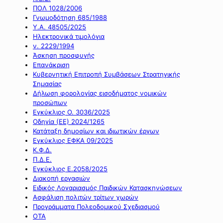
ΠΟΛ 1028/2006
Γνωμοδότηση 685/1988
Υ.Α. 48505/2025
Ηλεκτρονικά τιμολόγια
ν. 2229/1994
Άσκηση προσφυγής
Επανάκριση
Κυβερνητική Επιτροπή Συμβάσεων Στρατηγικής
Σημασίας
Δήλωση φορολογίας εισοδήματος νομικών
προσώπων
Εγκύκλιος Ο. 3036/2025
Οδηγία (ΕΕ) 2024/1265
Κατάταξη δημοσίων και ιδιωτικών έργων
Εγκύκλιος ΕΦΚΑ 09/2025
Κ.Φ.Δ.
Π.Δ.Ε.
Εγκύκλιος Ε.2058/2025
Διακοπή εργασιών
Ειδικός Λογαριασμός Παιδικών Κατασκηνώσεων
Ασφάλιση πολιτών τρίτων χωρών
Προγράμματα Πολεοδομικού Σχεδιασμού
ΟΤΑ