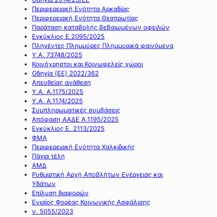
Περιφερειακή Ενότητα Αρκαδίας
Περιφερειακή Ενότητα Θεσπρωτίας
Παράταση καταβολής βεβαιωμένων οφειλών
Εγκύκλιος Ε.2095/2025
Πληγέντες Πλημμύρες Πλημμυρικά φαινόμενα
Υ.Α. 73748/2025
Κοινόχρηστοι και Κοινωφελείς χώροι
Οδηγία (ΕΕ) 2022/362
Απευθείας ανάθεση
Υ.Α. Α.1175/2025
Υ.Α. Α.1174/2025
Συμπληρωματικές συμβάσεις
Απόφαση ΑΑΔΕ Α.1195/2025
Εγκύκλιος Ε. 2113/2025
ΦΜΑ
Περιφερειακή Ενότητα Χαλκιδικής
Πάγια τέλη
ΑΜΔ
Ρυθμιστική Αρχή Αποβλήτων Ενέργειας και
Υδάτων
Επίλυση διαφορών
Ενιαίος Φορέας Κοινωνικής Ασφάλισης
ν. 5055/2023