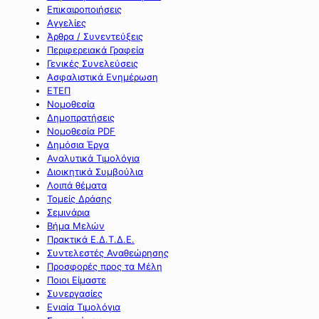
Επικαιροποιήσεις
Αγγελίες
Άρθρα / Συνεντεύξεις
Περιφερειακά Γραφεία
Γενικές Συνελεύσεις
Ασφαλιστικά Ενημέρωση
ΕΤΕΠ
Νομοθεσία
Δημοπρατήσεις
Νομοθεσία PDF
Δημόσια Έργα
Αναλυτικά Τιμολόγια
Διοικητικά Συμβούλια
Λοιπά θέματα
Τομείς Δράσης
Σεμινάρια
Βήμα Μελών
Πρακτικά Ε.Δ.Τ.Δ.Ε.
Συντελεστές Αναθεώρησης
Προσφορές προς τα Μέλη
Ποιοι Είμαστε
Συνεργασίες
Ενιαία Τιμολόγια