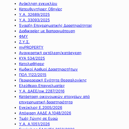
Ανάκληση εγκυκλίου
Κατευθυντήριες Οδηγίες
Υ.Α. 32689/2025
Υ.Α. 33093/2025
Έναρξη Επιχειρηματικής Δραστηριότητας
Διαδικασίες με διαπραγμάτευση
ΦΜΥ
Ζ.Υ.Σ.
myPROPERTY
Αναγκαστική εκτέλεση/κατάσχεση
ΚΥΑ 534/2025
Κατολισθήσεις
Κωδικοί Αριθμοί Δραστηριοτήτων
ΠΟΛ 1122/2015
Περιφερειακή Ενότητα Θεσσαλονίκης
Ελεύθεροι Επαγγελματίες
Υ.Α. ΔΑΕΕ/οικ.2287/2016
Κατάσταση οικονομικών στοιχείων από
επιχειρηματική δραστηριότητα
Εγκύκλιος Ε.2005/2026
Απόφαση ΑΑΔΕ Α.1048/2026
Τιμές ζώνης σε Ευρώ
Υ.Α. Α.1051/2026