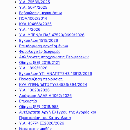
Υ.Α. 79539/2025
Υ.Α. 5074/2025
Βεβαιώσεις μερισμάτων
ΠΟΛ.1002/2014
ΚΥΑ 104666/2025
Υ.Α. 1/2026
Υ.Α. ΥΠΕΝ/ΔΙΠΑ/147520/9699/2026
Εγκύκλιος 1515/2026
Επιμόρφωση εργαζομένων
Φορολογικές διαφορές
Απλήρωτες υποχρεώσεις Περιφερειών
Οδηγία (ΕΕ) 2019/2121
Υ.Α. 1899/2026
Εγκύκλιος ΥΠ. ΑΝΑΠΤΥΞΗΣ 13912/2026
Προσαύξηση περιουσίας
ΚΥΑ ΥΠΕΝ/ΓρΓΓΦΠΥ/34536/894/2024
Υ.Α. 13023/2026
Απόφαση ΑΑΔΕ Α.1062/2026
Επικαρπία
Οδηγία (ΕΕ) 2018/958
Ανεξάρτητη Αρχή Ελέγχου της Αγοράς και
Προστασίας του Καταναλωτή
Υ.Α. 43774 ΕΞ2026/2026
Κατώτατος μισθός