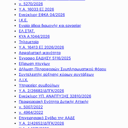
ν. 5270/2026
Υ.Α. 16033 ΕΞ 2026
Εγκύκλιος ΕΦΚΑ 04/2026
Ι.Κ.Ε.
Ενιαία άδεια διαμονής και εργασίας
ΕΛ.ΣΤΑΤ.
ΚΥΑ Α.1044/2026
Τηλεμετρία
Υ.Α. 16413 ΕΞ 2026/2026
Ασφαλιστική ικανότητα
Έγγραφο ΕΑΔΗΣΥ 5116/2025
Εξίσωση πτυχίων
Δήλωση Πληροφοριών Συμπληρωματικού Φόρου
Συντελεστής αύξησης κύριων συντάξεων
Λ.Ι.Χ.
Υπηρεσίες συμβούλων
Υ.Α. 2/26682/ΔΠΓΚ/2026
Εγκύκλιος ΥΠ. ΑΝΑΠΤΥΞΗΣ 32810/2026
Περιφερειακή Ενότητα Δυτικής Αττικής
ν. 5007/2022
ν. 4964/2022
Επιχειρησιακό Σχέδιο της ΑΑΔΕ
Υ.Α. 2/42652/ΔΠΓΚ/2026