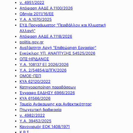
ν. 4951/2022
Απόφαση ΑΑΔΕ Α.1100/2026
Οδηγία 2011/16/ΕΕ
Υ.Α. Α.1070/2025
ΕΥΔ Προγράμματος "Περιβάλλον και Κλιματική
Αλλαγή"
Απόφαση ΑΑΔΕ Α.1118/2026
politis.gov.gr
Ανεξάρτητη Αρχή "Επιθεώρηση Εργασίας"
Εγκύκλιος ΥΠ. ΑΝΑΠΤΥΞΗΣ 54525/2026
ΟΠΣ-ΗΡΙΔΑΝΟΣ
Υ.Α. 108137 ΕΞ 2026/2026
Υ.Α. 2/54854/ΔΠΓΚ/2026
ΟΜΟΕ-ΠΣΠ
ΚΥΑ 62120/2022
Κατηγοριοποίηση παραβάσεων
Έγγραφο ΕΑΔΗΣΥ 6966/2026
ΚΥΑ 61566/2026
Ταμείο Ανάκαμψης και Ανθεκτικότητας
Πτωχευτική διαδικασία
ν. 4982/2022
Υ.Α. 39452/2025
Κανονισμός ΕΟΚ 1408/1971
Κ.Β.Σ.