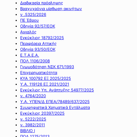
Διαδικασία πρόσληψης
Βραχυχρόνια μίσθωση ακινήτων
ν .5325/2026
ΠΕ Έβρου
Οδηγία 92/57/ΕΟΚ
Αιγιαλός
Εγκύκλιος 18792/2025
Περιφέρεια Αττικής
Οδηγία 93/50/ΕΟΚ
Ε.Τ.Α.Ε.Α.
ΠΟΛ 1106/2008
Γνωμοδότηση ΝΣΚ 671/1993
Επιχειρηματικότητα
ΚΥΑ 100792 ΕΞ 2025/2025
Υ.Α. 119126 ΕΞ 2021/2021
Εγκύκλιος Υπ. Ανάπτυξης 54977/2025
ν. 4764/2020
Υ.Α. ΥΠΕΝ/Δ ΕΠΕΑ/78489/637/2025
Συμψηφιστικά Χρηματικά Εντάλματα
Εγκύκλιος 20397/2025
ν. 5222/2025
ν. 3982/2011
ΒΙΒΛΙΟ Ι
ΠΟΛ 1275/2013