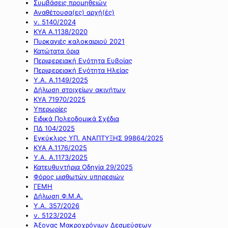
Συμβάσεις προμηθειών
Αναθέτουσα(ες) αρχή(ές)
ν. 5140/2024
ΚΥΑ Α.1138/2020
Πυρκαγιές καλοκαιριού 2021
Κατώτατα όρια
Περιφερειακή Ενότητα Ευβοίας
Περιφερειακή Ενότητα Ηλείας
Υ.Α. Α.1149/2025
Δήλωση στοιχείων ακινήτων
ΚΥΑ 71970/2025
Υπερωρίες
Ειδικά Πολεοδομικά Σχέδια
ΠΔ 104/2025
Εγκύκλιος ΥΠ. ΑΝΑΠΤΥΞΗΣ 99864/2025
ΚΥΑ Α.1176/2025
Υ.Α. Α.1173/2025
Κατευθυντήρια Οδηγία 29/2025
Φόρος μισθωτών υπηρεσιών
ΓΕΜΗ
Δήλωση Φ.Μ.Α.
Υ.Α. 357/2026
ν. 5123/2024
Άξονας Μακροχρόνιων Δεσμεύσεων