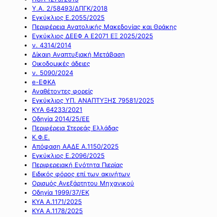
Υ.Α. 2/58493/ΔΠΓΚ/2018
Εγκύκλιος Ε.2055/2025
Περιφέρεια Ανατολικής Μακεδονίας και Θράκης
Εγκύκλιος ΔΕΕΦ Α Ε2071 ΕΞ 2025/2025
ν. 4314/2014
Δίκαιη Αναπτυξιακή Μετάβαση
Οικοδομικές άδειες
ν. 5090/2024
e-ΕΦΚΑ
Αναθέτοντες φορείς
Εγκύκλιος ΥΠ. ΑΝΑΠΤΥΞΗΣ 79581/2025
ΚΥΑ 64233/2021
Οδηγία 2014/25/ΕΕ
Περιφέρεια Στερεάς Ελλάδας
Κ.Φ.Ε.
Απόφαση ΑΑΔΕ Α.1150/2025
Εγκύκλιος Ε.2096/2025
Περιφερειακή Ενότητα Πιερίας
Ειδικός φόρος επί των ακινήτων
Ορισμός Ανεξάρτητου Μηχανικού
Οδηγία 1999/37/ΕΚ
ΚΥΑ Α.1171/2025
ΚΥΑ Α.1178/2025