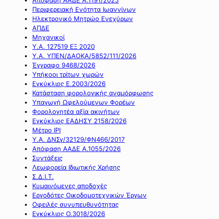
Περιφερειακή Ενότητα Ιωαννίνων
Ηλεκτρονικό Μητρώο Ενεχύρων
ΑΠΔΕ
Μηχανικοί
Υ.Α. 127519 ΕΞ 2020
Υ.Α. ΥΠΕΝ/ΔΑΟΚΑ/5852/111/2026
Έγγραφο 9468/2026
Υπήκοοι τρίτων χωρών
Εγκύκλιος Ε.2003/2026
Κατάσταση φορολογικής αναμόρφωσης
Υπαγωγή Ωφελούμενων Φορέων
Φορολογητέα αξία ακινήτων
Εγκύκλιος ΕΑΔΗΣΥ 2158/2026
Μέτρο IPI
Υ.Α. ΔΝΣγ/32129/ΦΝ466/2017
Απόφαση ΑΑΔΕ Α.1055/2026
Συντάξεις
Λεωφορεία Ιδιωτικής Χρήσης
Σ.Δ.Ι.Τ.
Κυμαινόμενες αποδοχές
Εργοδότες Οικοδομοτεχνικών Έργων
Οφειλές συνυπευθυνότητας
Εγκύκλιος Ο.3018/2026