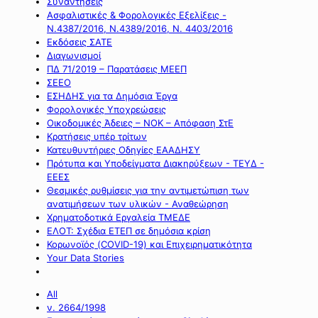
Συναντήσεις
Ασφαλιστικές & Φορολογικές Εξελίξεις -
Ν.4387/2016, Ν.4389/2016, Ν. 4403/2016
Εκδόσεις ΣΑΤΕ
Διαγωνισμοί
ΠΔ 71/2019 – Παρατάσεις ΜΕΕΠ
ΣΕΕΟ
ΕΣΗΔΗΣ για τα Δημόσια Έργα
Φορολογικές Υποχρεώσεις
Οικοδομικές Άδειες – ΝΟΚ – Απόφαση ΣτΕ
Κρατήσεις υπέρ τρίτων
Κατευθυντήριες Οδηγίες ΕΑΑΔΗΣΥ
Πρότυπα και Υποδείγματα Διακηρύξεων - ΤΕΥΔ -
ΕΕΕΣ
Θεσμικές ρυθμίσεις για την αντιμετώπιση των
ανατιμήσεων των υλικών - Αναθεώρηση
Χρηματοδοτικά Εργαλεία ΤΜΕΔΕ
ΕΛΟΤ: Σχέδια ΕΤΕΠ σε δημόσια κρίση
Κορωνοϊός (COVID-19) και Επιχειρηματικότητα
Your Data Stories
All
ν. 2664/1998