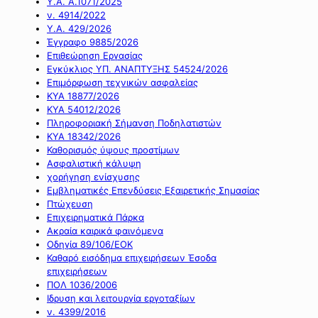
Υ.Α. Α.1071/2025
ν. 4914/2022
Υ.Α. 429/2026
Έγγραφο 9885/2026
Επιθεώρηση Εργασίας
Εγκύκλιος ΥΠ. ΑΝΑΠΤΥΞΗΣ 54524/2026
Επιμόρφωση τεχνικών ασφαλείας
ΚΥΑ 18877/2026
ΚΥΑ 54012/2026
Πληροφοριακή Σήμανση Ποδηλατιστών
ΚΥΑ 18342/2026
Καθορισμός ύψους προστίμων
Ασφαλιστική κάλυψη
χορήγηση ενίσχυσης
Εμβληματικές Επενδύσεις Εξαιρετικής Σημασίας
Πτώχευση
Επιχειρηματικά Πάρκα
Ακραία καιρικά φαινόμενα
Οδηγία 89/106/ΕΟΚ
Καθαρό εισόδημα επιχειρήσεων Έσοδα
επιχειρήσεων
ΠΟΛ 1036/2006
Ιδρυση και λειτουργία εργοταξίων
ν. 4399/2016