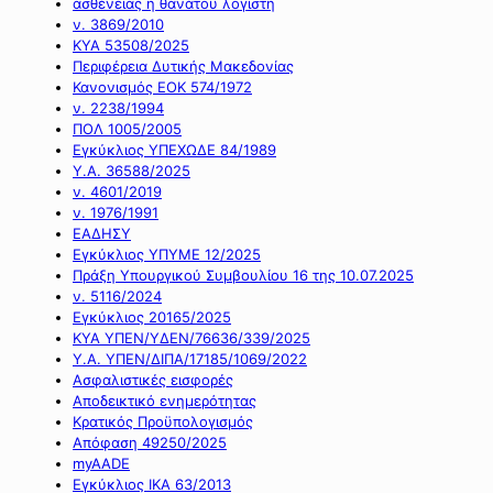
ασθένειας ή θανάτου λογιστή
ν. 3869/2010
ΚΥΑ 53508/2025
Περιφέρεια Δυτικής Μακεδονίας
Κανονισμός ΕΟΚ 574/1972
ν. 2238/1994
ΠΟΛ 1005/2005
Εγκύκλιος ΥΠΕΧΩΔΕ 84/1989
Υ.Α. 36588/2025
ν. 4601/2019
ν. 1976/1991
ΕΑΔΗΣΥ
Εγκύκλιος ΥΠΥΜΕ 12/2025
Πράξη Υπουργικού Συμβουλίου 16 της 10.07.2025
ν. 5116/2024
Εγκύκλιος 20165/2025
ΚΥΑ ΥΠΕΝ/ΥΔΕΝ/76636/339/2025
Υ.Α. ΥΠΕΝ/ΔΙΠΑ/17185/1069/2022
Ασφαλιστικές εισφορές
Αποδεικτικό ενημερότητας
Κρατικός Προϋπολογισμός
Απόφαση 49250/2025
myAADE
Εγκύκλιος ΙΚΑ 63/2013