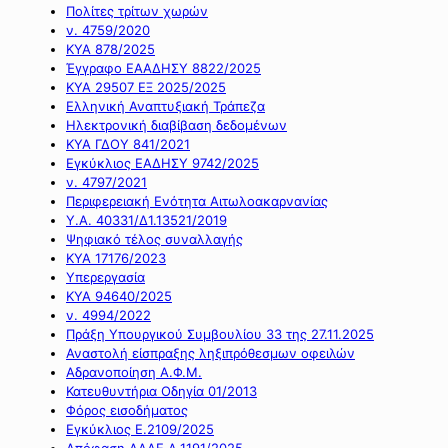
Πολίτες τρίτων χωρών
ν. 4759/2020
ΚΥΑ 878/2025
Έγγραφο ΕΑΑΔΗΣΥ 8822/2025
ΚΥΑ 29507 ΕΞ 2025/2025
Ελληνική Αναπτυξιακή Τράπεζα
Ηλεκτρονική διαβίβαση δεδομένων
ΚΥΑ ΓΔΟΥ 841/2021
Εγκύκλιος ΕΑΔΗΣΥ 9742/2025
ν. 4797/2021
Περιφερειακή Ενότητα Αιτωλοακαρνανίας
Υ.Α. 40331/Δ1.13521/2019
Ψηφιακό τέλος συναλλαγής
ΚΥΑ 17176/2023
Υπερεργασία
ΚΥΑ 94640/2025
ν. 4994/2022
Πράξη Υπουργικού Συμβουλίου 33 της 27.11.2025
Αναστολή είσπραξης ληξιπρόθεσμων οφειλών
Αδρανοποίηση Α.Φ.Μ.
Κατευθυντήρια Οδηγία 01/2013
Φόρος εισοδήματος
Εγκύκλιος Ε.2109/2025
Απόφαση ΑΑΔΕ Α.1191/2025