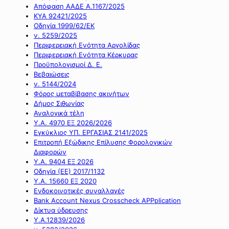
Απόφαση ΑΑΔΕ Α.1167/2025
ΚΥΑ 92421/2025
Οδηγία 1999/62/ΕΚ
ν. 5259/2025
Περιφερειακή Ενότητα Αργολίδας
Περιφερειακή Ενότητα Κέρκυρας
Προϋπολογισμοί Δ. Ε.
Βεβαιώσεις
ν. 5144/2024
Φόρος μεταβίβασης ακινήτων
Δήμος Σιθωνίας
Αναλογικά τέλη
Υ.Α. 4970 ΕΞ 2026/2026
Εγκύκλιος ΥΠ. ΕΡΓΑΣΙΑΣ 2141/2025
Επιτροπή Εξώδικης Επίλυσης Φορολογικών
Διαφορών
Υ.Α. 9404 ΕΞ 2026
Οδηγία (ΕΕ) 2017/1132
Υ.Α. 15660 ΕΞ 2020
Ενδοκοινοτικές συναλλαγές
Bank Account Nexus Crosscheck APPplication
Δίκτυα ύδρευσης
Υ.Α.12839/2026