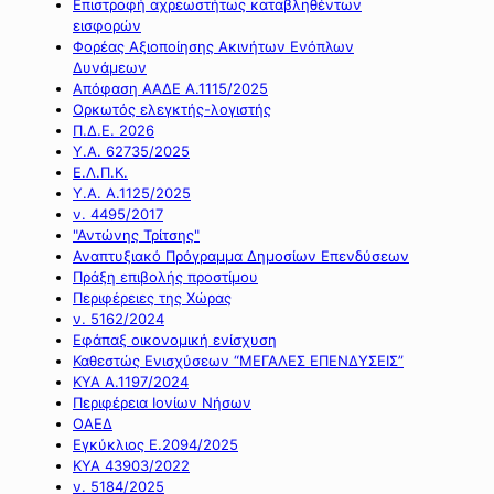
Επιστροφή αχρεωστήτως καταβληθέντων
εισφορών
Φορέας Αξιοποίησης Ακινήτων Ενόπλων
Δυνάμεων
Απόφαση ΑΑΔΕ Α.1115/2025
Ορκωτός ελεγκτής-λογιστής
Π.Δ.Ε. 2026
Υ.Α. 62735/2025
Ε.Λ.Π.Κ.
Υ.Α. Α.1125/2025
ν. 4495/2017
"Αντώνης Τρίτσης"
Αναπτυξιακό Πρόγραμμα Δημοσίων Επενδύσεων
Πράξη επιβολής προστίμου
Περιφέρειες της Χώρας
ν. 5162/2024
Εφάπαξ οικονομική ενίσχυση
Καθεστώς Ενισχύσεων “ΜΕΓΑΛΕΣ ΕΠΕΝΔΥΣΕΙΣ”
ΚΥΑ Α.1197/2024
Περιφέρεια Ιονίων Νήσων
ΟΑΕΔ
Εγκύκλιος Ε.2094/2025
ΚΥΑ 43903/2022
ν. 5184/2025