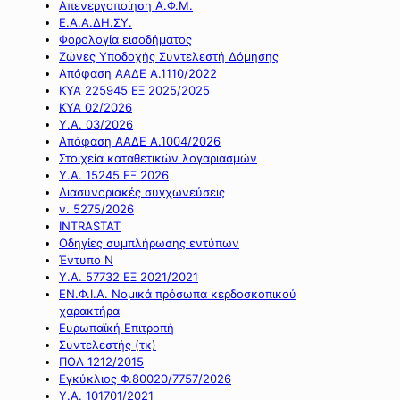
Απενεργοποίηση Α.Φ.Μ.
Ε.Α.Α.ΔΗ.ΣΥ.
Φορολογία εισοδήματος
Ζώνες Υποδοχής Συντελεστή Δόμησης
Απόφαση ΑΑΔΕ Α.1110/2022
ΚΥΑ 225945 ΕΞ 2025/2025
ΚΥΑ 02/2026
Υ.Α. 03/2026
Απόφαση ΑΑΔΕ Α.1004/2026
Στοιχεία καταθετικών λογαριασμών
Υ.Α. 15245 ΕΞ 2026
Διασυνοριακές συγχωνεύσεις
ν. 5275/2026
INTRASTAT
Οδηγίες συμπλήρωσης εντύπων
Έντυπο Ν
Υ.Α. 57732 ΕΞ 2021/2021
ΕΝ.Φ.Ι.Α. Νομικά πρόσωπα κερδοσκοπικού
χαρακτήρα
Ευρωπαϊκή Επιτροπή
Συντελεστής (τκ)
ΠΟΛ 1212/2015
Εγκύκλιος Φ.80020/7757/2026
Υ.Α. 101701/2021