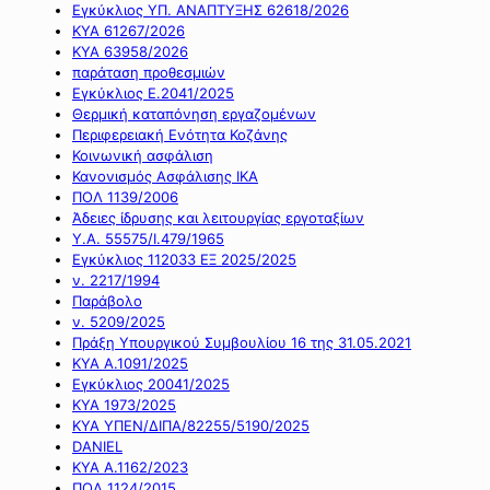
Εγκύκλιος ΥΠ. ΑΝΑΠΤΥΞΗΣ 62618/2026
ΚΥΑ 61267/2026
ΚΥΑ 63958/2026
παράταση προθεσμιών
Εγκύκλιος Ε.2041/2025
Θερμική καταπόνηση εργαζομένων
Περιφερειακή Ενότητα Κοζάνης
Κοινωνική ασφάλιση
Κανονισμός Ασφάλισης ΙΚΑ
ΠΟΛ 1139/2006
Άδειες ίδρυσης και λειτουργίας εργοταξίων
Υ.Α. 55575/Ι.479/1965
Εγκύκλιος 112033 ΕΞ 2025/2025
ν. 2217/1994
Παράβολο
ν. 5209/2025
Πράξη Υπουργικού Συμβουλίου 16 της 31.05.2021
ΚΥΑ Α.1091/2025
Εγκύκλιος 20041/2025
ΚΥΑ 1973/2025
ΚΥΑ ΥΠΕΝ/ΔΙΠΑ/82255/5190/2025
DANIEL
ΚΥΑ Α.1162/2023
ΠΟΛ 1124/2015