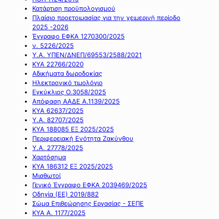
Κατάρτιση προϋπολογισμού
Πλαίσιο προετοιμασίας για την χειμερινή περίοδο
2025 -2026
Έγγραφο ΕΦΚΑ 1270300/2025
ν. 5226/2025
Υ.Α. ΥΠΕΝ/ΔΝΕΠ/69553/2588/2021
ΚΥΑ 22766/2020
Αδικήματα δωροδοκίας
Ηλεκτρονικό τιμολόγιο
Εγκύκλιος Ο.3058/2025
Απόφαση ΑΑΔΕ Α.1139/2025
ΚΥΑ 62637/2025
Υ.Α. 82707/2025
ΚΥΑ 188085 ΕΞ 2025/2025
Περιφερειακή Ενότητα Ζακύνθου
Υ.Α. 27778/2025
Χαρτόσημα
ΚΥΑ 186312 ΕΞ 2025/2025
Μισθωτοί
Γενικό Έγγραφο ΕΦΚΑ 2039469/2025
Οδηγία (ΕΕ) 2019/882
Σώμα Επιθεώρησης Εργασίας - ΣΕΠΕ
ΚΥΑ Α. 1177/2025