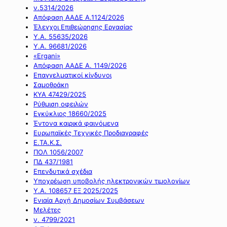
ν.5314/2026
Απόφαση ΑΑΔΕ Α.1124/2026
Έλεγχοι Επιθεώρησης Εργασίας
Υ.Α. 55635/2026
Υ.Α. 96681/2026
«Ergani»
Απόφαση ΑΑΔΕ Α. 1149/2026
Επαγγελματικοί κίνδυνοι
Σαμοθράκη
ΚΥΑ 47429/2025
Ρύθμιση οφειλών
Εγκύκλιος 18660/2025
Έντονα καιρικά φαινόμενα
Ευρωπαϊκές Τεχνικές Προδιαγραφές
Ε.ΤΑ.Κ.Σ.
ΠΟΛ 1056/2007
ΠΔ 437/1981
Επενδυτικά σχέδια
Υποχρέωση υποβολής ηλεκτρονικών τιμολογίων
Υ.Α. 108657 ΕΞ 2025/2025
Ενιαία Αρχή Δημοσίων Συμβάσεων
Μελέτες
ν. 4799/2021