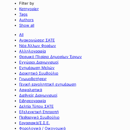
Filter by
Κατηγορίες
Tags
Authors
Show all
All
Ανακοινώσεις ΣΑΤΕ
Νέα Άλλων Φορέων
Αλληλογραφία
Θεσμικό Πλαίσιο Δημοσίων Έργων
Εγχώριοι Διαγωνισμοί
Ενημέρωση Μελών
Διοικητικό Συμβούλιο
Γνωμοδοτήσεις
Γενική εργοληπτική ενημέρωση
Ασφαλιστικά
Διεθνείς Διαγωνισμοί
Ειδησεογραφία
Δελτία Τύπου ΣΑΤΕ
Εξελεγκτική Επιτροπή
Πειθαρχικό Συμβούλιο
Εργασιακά/Σ.Σ.Ε.
Φορολογικά / Οικονομικά