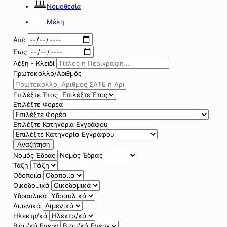
Νομοθεσία
Μέλη
Από
Έως
Λέξη - Κλειδί
Πρωτοκολλο/Αριθμός
Επιλέξτε Έτος
Επιλέξτε Φορέα
Επιλέξτε Κατηγορία Εγγράφου
Αναζήτηση
Νομός Έδρας
Τάξη
Οδοποιία
Οικοδομικά
Υδραυλικά
Λιμενικά
Ηλεκτρ/κά
Βιομ/κά Ενεργ