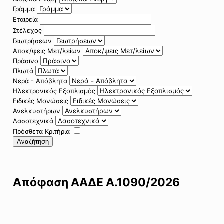
Γράμμα
Εταιρεία
Στέλεχος
Γεωτρήσεων
Αποκ/ψεις Μετ/λείων
Πράσινο
Πλωτά
Νερά - Απόβλητα
Ηλεκτρονικός Εξοπλισμός
Ειδικές Μονώσεις
Ανελκυστήρων
Δασοτεχνικά
Πρόσθετα Κριτήρια
Αναζήτηση
Απόφαση ΑΑΔΕ Α.1090/2026