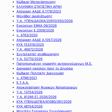
Κώδικας Μετανάστευσης
ΕΛΛΗΝΙΚΗ ΣΤΑΤΙΣΤΙΚΗ ΑΡΧΗ
Απόφαση ΑΑΔΕ Α.1179/2023
Μονάδες αφαλάτωσης
Υ.Α. ΥΠΕΝ/ΔΑΟΚΑ/20910/550/2026
Εγκύκλιος ΕΦΚΑ 09/2026
Εγκύκλιος Ε.2009/2026
ν. 4763/2020
Απόφαση ΑΑΔΕ Α.1057/2026
ΚΥΑ 153319/2025
Υ.Α. 46672/2026
Συντελεστές αναθεώρησης
Υ.Α. 52715/2026
Πιστοποιημένος χειριστής αυτοκινούμενων Μ.Ε.
Διαγραφή οφειλών προς το Δημόσιο
Κώδικας Πολιτικής Δικονομίας
ν. 4796/2021
Ε.Τ.Α.Α.
Αποκατάσταση Φυσικών Καταστροφών
Υ.Α. 13754/2026
Υ.Α. 81266 ΕΞ 2026/2026
ΚΥΑ ΥΠΕΝ/ΔΕΠΕΑ/61080/391/2026
ΚΥΑ 48154/2026
Μοντέλο Ενεργειών Συμμόρφωσης