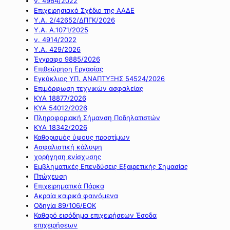
ν. 4964/2022
Επιχειρησιακό Σχέδιο της ΑΑΔΕ
Υ.Α. 2/42652/ΔΠΓΚ/2026
Υ.Α. Α.1071/2025
ν. 4914/2022
Υ.Α. 429/2026
Έγγραφο 9885/2026
Επιθεώρηση Εργασίας
Εγκύκλιος ΥΠ. ΑΝΑΠΤΥΞΗΣ 54524/2026
Επιμόρφωση τεχνικών ασφαλείας
ΚΥΑ 18877/2026
ΚΥΑ 54012/2026
Πληροφοριακή Σήμανση Ποδηλατιστών
ΚΥΑ 18342/2026
Καθορισμός ύψους προστίμων
Ασφαλιστική κάλυψη
χορήγηση ενίσχυσης
Εμβληματικές Επενδύσεις Εξαιρετικής Σημασίας
Πτώχευση
Επιχειρηματικά Πάρκα
Ακραία καιρικά φαινόμενα
Οδηγία 89/106/ΕΟΚ
Καθαρό εισόδημα επιχειρήσεων Έσοδα
επιχειρήσεων