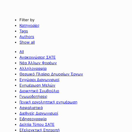
Filter by
Κατηγορίες
Tags
Authors
Show all
All
Ανακοινώσεις ΣΑΤΕ
Νέα Άλλων Φορέων
Αλληλογραφία
Θεσμικό Πλαίσιο Δημοσίων Έργων
Εγχώριοι Διαγωνισμοί
Ενημέρωση Μελών
Διοικητικό Συμβούλιο
Γνωμοδοτήσεις
Γενική εργοληπτική ενημέρωση
Ασφαλιστικά
Διεθνείς Διαγωνισμοί
Ειδησεογραφία
Δελτία Τύπου ΣΑΤΕ
Εξελεγκτική Επιτροπή