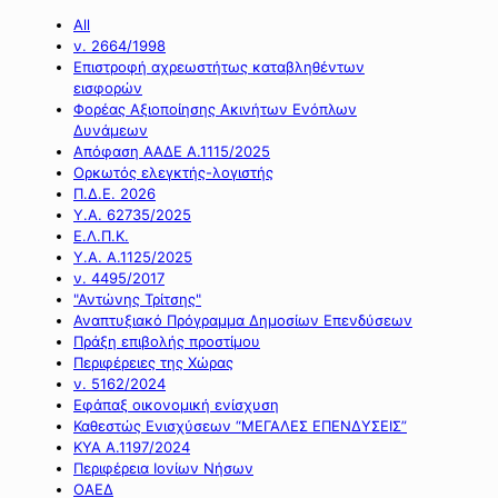
All
ν. 2664/1998
Επιστροφή αχρεωστήτως καταβληθέντων
εισφορών
Φορέας Αξιοποίησης Ακινήτων Ενόπλων
Δυνάμεων
Απόφαση ΑΑΔΕ Α.1115/2025
Ορκωτός ελεγκτής-λογιστής
Π.Δ.Ε. 2026
Υ.Α. 62735/2025
Ε.Λ.Π.Κ.
Υ.Α. Α.1125/2025
ν. 4495/2017
"Αντώνης Τρίτσης"
Αναπτυξιακό Πρόγραμμα Δημοσίων Επενδύσεων
Πράξη επιβολής προστίμου
Περιφέρειες της Χώρας
ν. 5162/2024
Εφάπαξ οικονομική ενίσχυση
Καθεστώς Ενισχύσεων “ΜΕΓΑΛΕΣ ΕΠΕΝΔΥΣΕΙΣ”
ΚΥΑ Α.1197/2024
Περιφέρεια Ιονίων Νήσων
ΟΑΕΔ