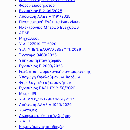
Φόρος εισοδήματος
Εγκύκλιος Ε.2109/2025
Απόφαση ΑΑΔΕ Α.1191/2025
Περιφερειακή Ενότητα Ιωαννίνων
Ηλεκτρονικό Μητρώο Ενεχύρων
ΑΠΔΕ
Μηχανικοί
Υ.Α. 127519 ΕΞ 2020
Υ.Α. ΥΠΕΝ/ΔΑΟΚΑ/5852/111/2026
Έγγραφο 9468/2026
Υπήκοοι τρίτων χωρών
Εγκύκλιος Ε.2003/2026
Κατάσταση φορολογικής αναμόρφωσης
Υπαγωγή Ωφελούμενων Φορέων
Φορολογητέα αξία ακινήτων
Εγκύκλιος ΕΑΔΗΣΥ 2158/2026
Μέτρο IPI
Υ.Α. ΔΝΣγ/32129/ΦΝ466/2017
Απόφαση ΑΑΔΕ Α.1055/2026
Συντάξεις
Λεωφορεία Ιδιωτικής Χρήσης
Σ.Δ.Ι.Τ.
Κυμαινόμενες αποδοχές