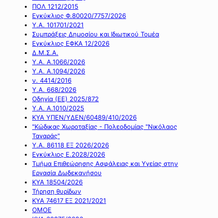
ΠΟΛ 1212/2015
Εγκύκλιος Φ.80020/7757/2026
Υ.Α. 101701/2021
Συμπράξεις Δημοσίου και Ιδιωτικού Τομέα
Εγκύκλιος ΕΦΚΑ 12/2026
Δ.Μ.Σ.Α.
Υ.Α. Α.1066/2026
Υ.Α. Α.1094/2026
ν. 4414/2016
Y.A. 668/2026
Οδηγία (ΕΕ) 2025/872
Υ.Α. Α.1010/2025
ΚΥΑ ΥΠΕΝ/ΥΔΕΝ/60489/410/2026
"Κώδικας Χωροταξίας - Πολεοδομίας "Νικόλαος
Ταγαράς"
Υ.Α. 86118 ΕΞ 2026/2026
Εγκύκλιος Ε.2028/2026
Τμήμα Επιθεώρησης Ασφάλειας και Υγείας στην
Εργασία Δωδεκανήσου
ΚΥΑ 18504/2026
Τήρηση θυρίδων
ΚΥΑ 74617 ΕΞ 2021/2021
ΟΜΟΕ