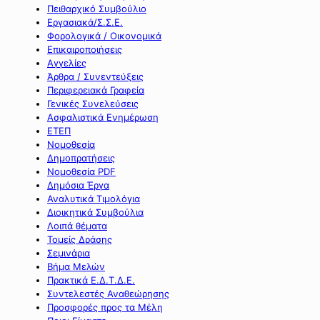
Πειθαρχικό Συμβούλιο
Εργασιακά/Σ.Σ.Ε.
Φορολογικά / Οικονομικά
Επικαιροποιήσεις
Αγγελίες
Άρθρα / Συνεντεύξεις
Περιφερειακά Γραφεία
Γενικές Συνελεύσεις
Ασφαλιστικά Ενημέρωση
ΕΤΕΠ
Νομοθεσία
Δημοπρατήσεις
Νομοθεσία PDF
Δημόσια Έργα
Αναλυτικά Τιμολόγια
Διοικητικά Συμβούλια
Λοιπά θέματα
Τομείς Δράσης
Σεμινάρια
Βήμα Μελών
Πρακτικά Ε.Δ.Τ.Δ.Ε.
Συντελεστές Αναθεώρησης
Προσφορές προς τα Μέλη