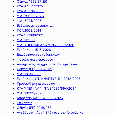
Οδηγία 1999/37/ΕΚ
ΚΥΑ Α.1171/2025
ΚΥΑ Α.1178/2025
Υ.Α. 79539/2025
Υ.Α. 5074/2025
Βεβαιώσεις μερισμάτων
ΠΟΛ.1002/2014
ΚΥΑ 104666/2025
Υ.Α. 1/2026
Υ.Α. ΥΠΕΝ/ΔΙΠΑ/147520/9699/2026
Εγκύκλιος 1515/2026
Επιμόρφωση εργαζομένων
Φορολογικές διαφορές
Απλήρωτες υποχρεώσεις Περιφερειών
Οδηγία (ΕΕ) 2019/2121
Υ.Α. 1899/2026
Εγκύκλιος ΥΠ. ΑΝΑΠΤΥΞΗΣ 13912/2026
Προσαύξηση περιουσίας
ΚΥΑ ΥΠΕΝ/ΓρΓΓΦΠΥ/34536/894/2024
Υ.Α. 13023/2026
Απόφαση ΑΑΔΕ Α.1062/2026
Επικαρπία
Οδηγία (ΕΕ) 2018/958
Ανεξάρτητη Αρχή Ελέγχου της Αγοράς και