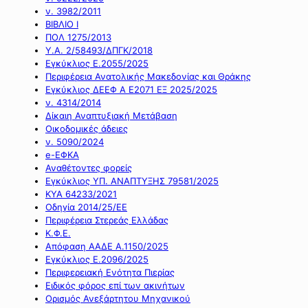
ν. 3982/2011
ΒΙΒΛΙΟ Ι
ΠΟΛ 1275/2013
Υ.Α. 2/58493/ΔΠΓΚ/2018
Εγκύκλιος Ε.2055/2025
Περιφέρεια Ανατολικής Μακεδονίας και Θράκης
Εγκύκλιος ΔΕΕΦ Α Ε2071 ΕΞ 2025/2025
ν. 4314/2014
Δίκαιη Αναπτυξιακή Μετάβαση
Οικοδομικές άδειες
ν. 5090/2024
e-ΕΦΚΑ
Αναθέτοντες φορείς
Εγκύκλιος ΥΠ. ΑΝΑΠΤΥΞΗΣ 79581/2025
ΚΥΑ 64233/2021
Οδηγία 2014/25/ΕΕ
Περιφέρεια Στερεάς Ελλάδας
Κ.Φ.Ε.
Απόφαση ΑΑΔΕ Α.1150/2025
Εγκύκλιος Ε.2096/2025
Περιφερειακή Ενότητα Πιερίας
Ειδικός φόρος επί των ακινήτων
Ορισμός Ανεξάρτητου Μηχανικού