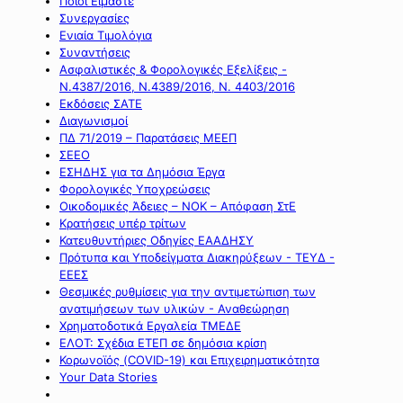
Ποιοι Είμαστε
Συνεργασίες
Ενιαία Τιμολόγια
Συναντήσεις
Ασφαλιστικές & Φορολογικές Εξελίξεις -
Ν.4387/2016, Ν.4389/2016, Ν. 4403/2016
Εκδόσεις ΣΑΤΕ
Διαγωνισμοί
ΠΔ 71/2019 – Παρατάσεις ΜΕΕΠ
ΣΕΕΟ
ΕΣΗΔΗΣ για τα Δημόσια Έργα
Φορολογικές Υποχρεώσεις
Οικοδομικές Άδειες – ΝΟΚ – Απόφαση ΣτΕ
Κρατήσεις υπέρ τρίτων
Κατευθυντήριες Οδηγίες ΕΑΑΔΗΣΥ
Πρότυπα και Υποδείγματα Διακηρύξεων - ΤΕΥΔ -
ΕΕΕΣ
Θεσμικές ρυθμίσεις για την αντιμετώπιση των
ανατιμήσεων των υλικών - Αναθεώρηση
Χρηματοδοτικά Εργαλεία ΤΜΕΔΕ
ΕΛΟΤ: Σχέδια ΕΤΕΠ σε δημόσια κρίση
Κορωνοϊός (COVID-19) και Επιχειρηματικότητα
Your Data Stories