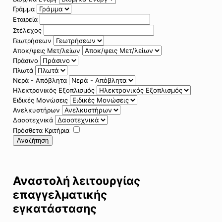
Γράμμα
Εταιρεία
Στέλεχος
Γεωτρήσεων
Αποκ/ψεις Μετ/λείων
Πράσινο
Πλωτά
Νερά - Απόβλητα
Ηλεκτρονικός Εξοπλισμός
Ειδικές Μονώσεις
Ανελκυστήρων
Δασοτεχνικά
Πρόσθετα Κριτήρια
Αναζήτηση
Αναστολή λειτουργίας
επαγγελματικής
εγκατάστασης