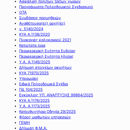
Ασφάλιση πολιτών τρίτων χωρών
Προγράμματα Πολεοδομικού Σχεδιασμού
ΟΤΑ
Συμβάσεις προμηθειών
Αναθέτουσα(ες) αρχή(ές)
ν. 5140/2024
ΚΥΑ Α.1138/2020
Πυρκαγιές καλοκαιριού 2021
Κατώτατα όρια
Περιφερειακή Ενότητα Ευβοίας
Περιφερειακή Ενότητα Ηλείας
Υ.Α. Α.1149/2025
Δήλωση στοιχείων ακινήτων
ΚΥΑ 71970/2025
Υπερωρίες
Ειδικά Πολεοδομικά Σχέδια
ΠΔ 104/2025
Εγκύκλιος ΥΠ. ΑΝΑΠΤΥΞΗΣ 99864/2025
ΚΥΑ Α.1176/2025
Υ.Α. Α.1173/2025
Κατευθυντήρια Οδηγία 29/2025
Φόρος μισθωτών υπηρεσιών
ΓΕΜΗ
Δήλωση Φ.Μ.Α.