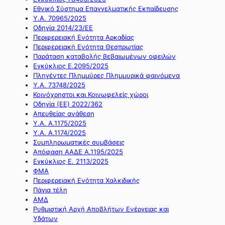
Εθνικό Σύστημα Επαγγελματικής Εκπαίδευσης
Υ.Α. 70965/2025
Οδηγία 2014/23/ΕΕ
Περιφερειακή Ενότητα Αρκαδίας
Περιφερειακή Ενότητα Θεσπρωτίας
Παράταση καταβολής βεβαιωμένων οφειλών
Εγκύκλιος Ε.2095/2025
Πληγέντες Πλημμύρες Πλημμυρικά φαινόμενα
Υ.Α. 73748/2025
Κοινόχρηστοι και Κοινωφελείς χώροι
Οδηγία (ΕΕ) 2022/362
Απευθείας ανάθεση
Υ.Α. Α.1175/2025
Υ.Α. Α.1174/2025
Συμπληρωματικές συμβάσεις
Απόφαση ΑΑΔΕ Α.1195/2025
Εγκύκλιος Ε. 2113/2025
ΦΜΑ
Περιφερειακή Ενότητα Χαλκιδικής
Πάγια τέλη
ΑΜΔ
Ρυθμιστική Αρχή Αποβλήτων Ενέργειας και
Υδάτων