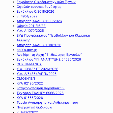
Εργοδότες Οικοδομοτεχνικών Έργων
Οφειλές συνυπευθυνότητας
Εγκύκλιος Ο.3018/2026
ν. 4951/2022
Απόφαση ΑΑΔΕ Α.1100/2026
Οδηγία 2011/16/ΕΕ
Υ.Α. Α.1070/2025
ΕΥΔ Προγράμματος "Περιβάλλον και Κλιματική
Αλλαγή"
Απόφαση ΑΑΔΕ Α.1118/2026
politis.gov.gr
Ανεξάρτητη Αρχή "Επιθεώρηση Εργασίας"
Εγκύκλιος ΥΠ. ΑΝΑΠΤΥΞΗΣ 54525/2026
ΟΠΣ-ΗΡΙΔΑΝΟΣ
Υ.Α. 108137 ΕΞ 2026/2026
Υ.Α. 2/54854/ΔΠΓΚ/2026
ΟΜΟΕ-ΠΣΠ
ΚΥΑ 62120/2022
Κατηγοριοποίηση παραβάσεων
Έγγραφο ΕΑΔΗΣΥ 6966/2026
ΚΥΑ 61566/2026
Ταμείο Ανάκαμψης και Ανθεκτικότητας
Πτωχευτική διαδικασία
ν. 4982/2022