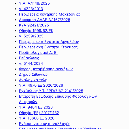
Υ.Α. Α.1148/2025
ν. 4223/2013
Περιφέρεια Κεντρικής Μακεδονίας
Απόφαση ΑΑΔΕ Α.1167/2025
ΚΥΑ 92421/2025
Οδηγία 1999/62/ΕΚ
ν. 5259/2025
Περιφερειακή Ενότητα Αργολίδας
Περιφερειακή Ενότητα Κέρκυρας
Προϋπολογισμοί Δ. Ε.
Βεβαιώσεις
ν. 5144/2024
Φόρος μεταβίβασης ακινήτων
Δήμος Σιθωνίας
Αναλογικά τέλη
Υ.Α. 4970 ΕΞ 2026/2026
Εγκύκλιος ΥΠ. ΕΡΓΑΣΙΑΣ 2141/2025
Επιτροπή Εξώδικης Επίλυσης Φορολογικών
Διαφορών
Υ.Α. 9404 ΕΞ 2026
Οδηγία (ΕΕ) 2017/1132
Υ.Α. 15660 ΕΞ 2020
Ενδοκοινοτικές συναλλαγές
Bank Account Nexus Crosscheck APPplication