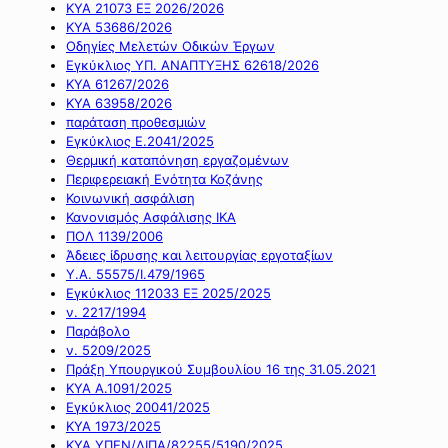
ΚΥΑ 21073 ΕΞ 2026/2026
ΚΥΑ 53686/2026
Οδηγίες Μελετών Οδικών Έργων
Εγκύκλιος ΥΠ. ΑΝΑΠΤΥΞΗΣ 62618/2026
ΚΥΑ 61267/2026
ΚΥΑ 63958/2026
παράταση προθεσμιών
Εγκύκλιος Ε.2041/2025
Θερμική καταπόνηση εργαζομένων
Περιφερειακή Ενότητα Κοζάνης
Κοινωνική ασφάλιση
Κανονισμός Ασφάλισης ΙΚΑ
ΠΟΛ 1139/2006
Άδειες ίδρυσης και λειτουργίας εργοταξίων
Υ.Α. 55575/Ι.479/1965
Εγκύκλιος 112033 ΕΞ 2025/2025
ν. 2217/1994
Παράβολο
ν. 5209/2025
Πράξη Υπουργικού Συμβουλίου 16 της 31.05.2021
ΚΥΑ Α.1091/2025
Εγκύκλιος 20041/2025
ΚΥΑ 1973/2025
ΚΥΑ ΥΠΕΝ/ΔΙΠΑ/82255/5190/2025