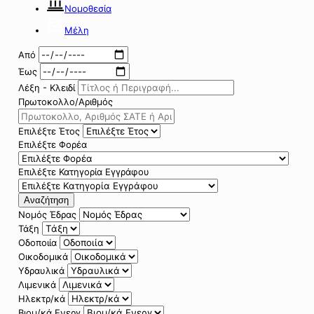
Νομοθεσία
Μέλη
Από
Έως
Λέξη - Κλειδί
Πρωτοκολλο/Αριθμός
Επιλέξτε Έτος
Επιλέξτε Φορέα
Επιλέξτε Κατηγορία Εγγράφου
Αναζήτηση
Νομός Έδρας
Τάξη
Οδοποιία
Οικοδομικά
Υδραυλικά
Λιμενικά
Ηλεκτρ/κά
Βιομ/κά Ενεργ