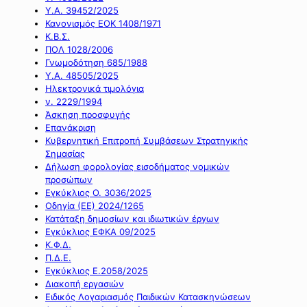
Υ.Α. 39452/2025
Κανονισμός ΕΟΚ 1408/1971
Κ.Β.Σ.
ΠΟΛ 1028/2006
Γνωμοδότηση 685/1988
Υ.Α. 48505/2025
Ηλεκτρονικά τιμολόγια
ν. 2229/1994
Άσκηση προσφυγής
Επανάκριση
Κυβερνητική Επιτροπή Συμβάσεων Στρατηγικής
Σημασίας
Δήλωση φορολογίας εισοδήματος νομικών
προσώπων
Εγκύκλιος Ο. 3036/2025
Οδηγία (ΕΕ) 2024/1265
Κατάταξη δημοσίων και ιδιωτικών έργων
Εγκύκλιος ΕΦΚΑ 09/2025
Κ.Φ.Δ.
Π.Δ.Ε.
Εγκύκλιος Ε.2058/2025
Διακοπή εργασιών
Ειδικός Λογαριασμός Παιδικών Κατασκηνώσεων