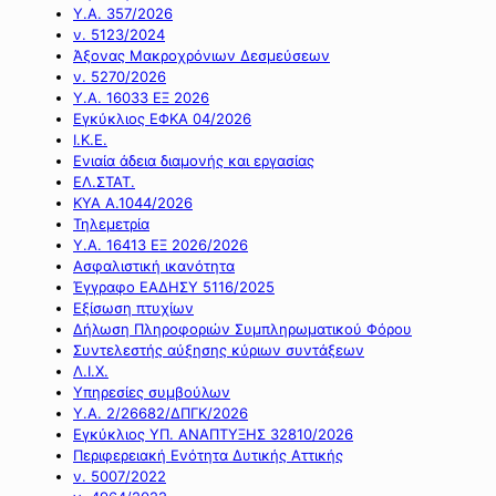
Υ.Α. 357/2026
ν. 5123/2024
Άξονας Μακροχρόνιων Δεσμεύσεων
ν. 5270/2026
Υ.Α. 16033 ΕΞ 2026
Εγκύκλιος ΕΦΚΑ 04/2026
Ι.Κ.Ε.
Ενιαία άδεια διαμονής και εργασίας
ΕΛ.ΣΤΑΤ.
ΚΥΑ Α.1044/2026
Τηλεμετρία
Υ.Α. 16413 ΕΞ 2026/2026
Ασφαλιστική ικανότητα
Έγγραφο ΕΑΔΗΣΥ 5116/2025
Εξίσωση πτυχίων
Δήλωση Πληροφοριών Συμπληρωματικού Φόρου
Συντελεστής αύξησης κύριων συντάξεων
Λ.Ι.Χ.
Υπηρεσίες συμβούλων
Υ.Α. 2/26682/ΔΠΓΚ/2026
Εγκύκλιος ΥΠ. ΑΝΑΠΤΥΞΗΣ 32810/2026
Περιφερειακή Ενότητα Δυτικής Αττικής
ν. 5007/2022