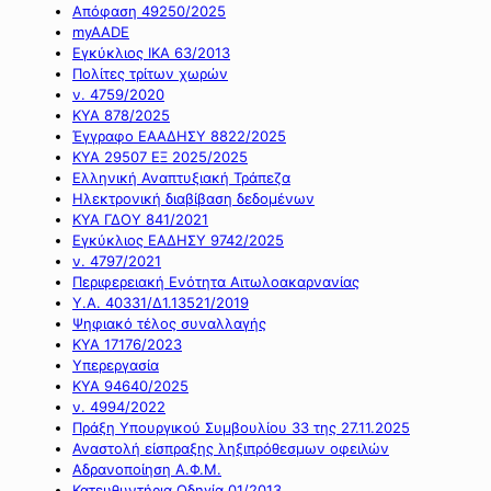
Απόφαση 49250/2025
myAADE
Εγκύκλιος ΙΚΑ 63/2013
Πολίτες τρίτων χωρών
ν. 4759/2020
ΚΥΑ 878/2025
Έγγραφο ΕΑΑΔΗΣΥ 8822/2025
ΚΥΑ 29507 ΕΞ 2025/2025
Ελληνική Αναπτυξιακή Τράπεζα
Ηλεκτρονική διαβίβαση δεδομένων
ΚΥΑ ΓΔΟΥ 841/2021
Εγκύκλιος ΕΑΔΗΣΥ 9742/2025
ν. 4797/2021
Περιφερειακή Ενότητα Αιτωλοακαρνανίας
Υ.Α. 40331/Δ1.13521/2019
Ψηφιακό τέλος συναλλαγής
ΚΥΑ 17176/2023
Υπερεργασία
ΚΥΑ 94640/2025
ν. 4994/2022
Πράξη Υπουργικού Συμβουλίου 33 της 27.11.2025
Αναστολή είσπραξης ληξιπρόθεσμων οφειλών
Αδρανοποίηση Α.Φ.Μ.
Κατευθυντήρια Οδηγία 01/2013