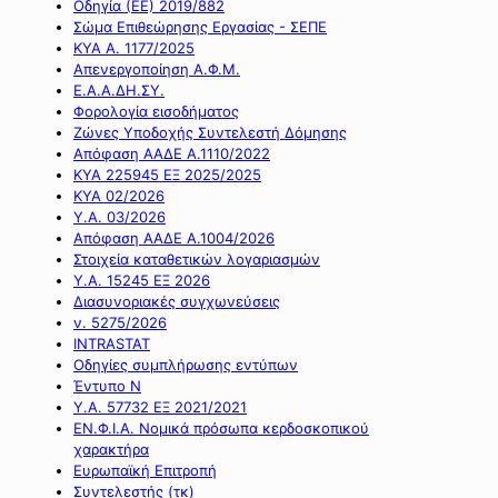
Οδηγία (ΕΕ) 2019/882
Σώμα Επιθεώρησης Εργασίας - ΣΕΠΕ
ΚΥΑ Α. 1177/2025
Απενεργοποίηση Α.Φ.Μ.
Ε.Α.Α.ΔΗ.ΣΥ.
Φορολογία εισοδήματος
Ζώνες Υποδοχής Συντελεστή Δόμησης
Απόφαση ΑΑΔΕ Α.1110/2022
ΚΥΑ 225945 ΕΞ 2025/2025
ΚΥΑ 02/2026
Υ.Α. 03/2026
Απόφαση ΑΑΔΕ Α.1004/2026
Στοιχεία καταθετικών λογαριασμών
Υ.Α. 15245 ΕΞ 2026
Διασυνοριακές συγχωνεύσεις
ν. 5275/2026
INTRASTAT
Οδηγίες συμπλήρωσης εντύπων
Έντυπο Ν
Υ.Α. 57732 ΕΞ 2021/2021
ΕΝ.Φ.Ι.Α. Νομικά πρόσωπα κερδοσκοπικού
χαρακτήρα
Ευρωπαϊκή Επιτροπή
Συντελεστής (τκ)