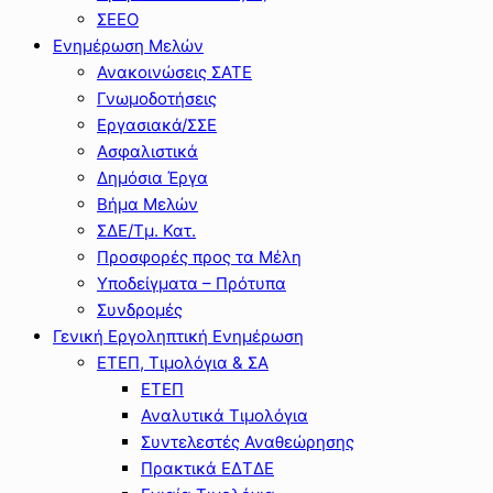
ΣΕΕΟ
Ενημέρωση Μελών
Ανακοινώσεις ΣΑΤΕ
Γνωμοδοτήσεις
Εργασιακά/ΣΣΕ
Ασφαλιστικά
Δημόσια Έργα
Βήμα Μελών
ΣΔΕ/Τμ. Κατ.
Προσφορές προς τα Μέλη
Υποδείγματα – Πρότυπα
Συνδρομές
Γενική Εργοληπτική Ενημέρωση
ΕΤΕΠ, Τιμολόγια & ΣΑ
ΕΤΕΠ
Αναλυτικά Τιμολόγια
Συντελεστές Αναθεώρησης
Πρακτικά ΕΔΤΔΕ