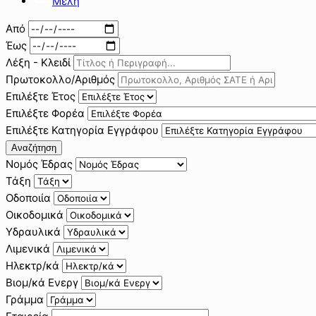
Μέλη
Από
Έως
Λέξη - Κλειδί
Πρωτοκολλο/Αριθμός
Επιλέξτε Έτος
Επιλέξτε Φορέα
Επιλέξτε Κατηγορία Εγγράφου
Αναζήτηση
Νομός Έδρας
Τάξη
Οδοποιία
Οικοδομικά
Υδραυλικά
Λιμενικά
Ηλεκτρ/κά
Βιομ/κά Ενεργ
Γράμμα