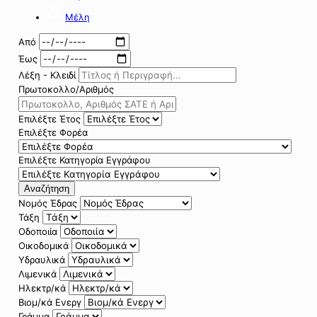
Μέλη
Από
Έως
Λέξη - Κλειδί
Πρωτοκολλο/Αριθμός
Επιλέξτε Έτος
Επιλέξτε Φορέα
Επιλέξτε Κατηγορία Εγγράφου
Αναζήτηση
Νομός Έδρας
Τάξη
Οδοποιία
Οικοδομικά
Υδραυλικά
Λιμενικά
Ηλεκτρ/κά
Βιομ/κά Ενεργ
Γράμμα