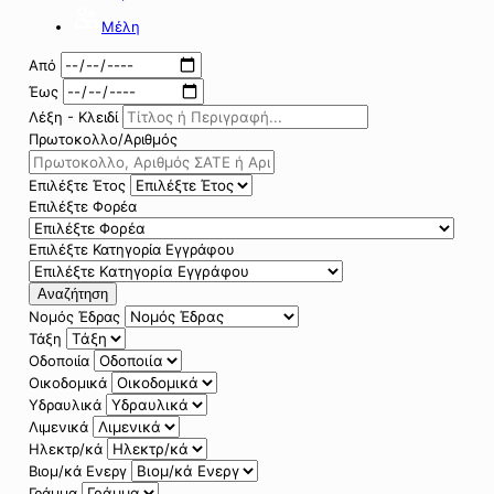
Μέλη
Από
Έως
Λέξη - Κλειδί
Πρωτοκολλο/Αριθμός
Επιλέξτε Έτος
Επιλέξτε Φορέα
Επιλέξτε Κατηγορία Εγγράφου
Αναζήτηση
Νομός Έδρας
Τάξη
Οδοποιία
Οικοδομικά
Υδραυλικά
Λιμενικά
Ηλεκτρ/κά
Βιομ/κά Ενεργ
Γράμμα