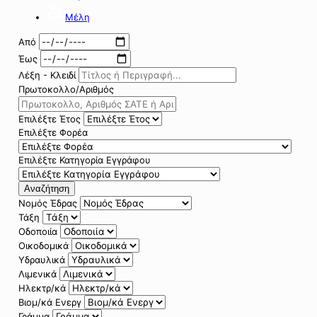
Μέλη
Από
Έως
Λέξη - Κλειδί
Πρωτοκολλο/Αριθμός
Επιλέξτε Έτος
Επιλέξτε Φορέα
Επιλέξτε Κατηγορία Εγγράφου
Αναζήτηση
Νομός Έδρας
Τάξη
Οδοποιία
Οικοδομικά
Υδραυλικά
Λιμενικά
Ηλεκτρ/κά
Βιομ/κά Ενεργ
Γράμμα