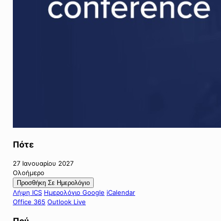
Πότε
27 Ιανουαρίου 2027
Ολοήμερο
Προσθήκη Σε Ημερολόγιο
Λήψη ICS
Ημερολόγιο Google
iCalendar
Office 365
Outlook Live
Πού