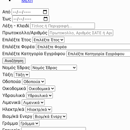
Μέλη
Από
Έως
Λέξη - Κλειδί
Πρωτοκολλο/Αριθμός
Επιλέξτε Έτος
Επιλέξτε Φορέα
Επιλέξτε Κατηγορία Εγγράφου
Αναζήτηση
Νομός Έδρας
Τάξη
Οδοποιία
Οικοδομικά
Υδραυλικά
Λιμενικά
Ηλεκτρ/κά
Βιομ/κά Ενεργ
Γράμμα