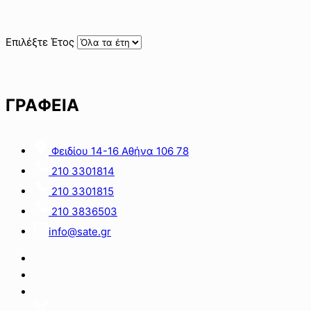
Επιλέξτε Έτος
ΓΡΑΦΕΙΑ
Φειδίου 14-16 Αθήνα 106 78
210 3301814
210 3301815
210 3836503
info@sate.gr