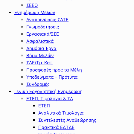
ΣΕΕΟ
Ενημέρωση Μελών
Ανακοινώσεις ΣΑΤΕ
Γνωμοδοτήσεις
Εργασιακά/ΣΣΕ
Ασφαλιστικά
Δημόσια Έργα
Βήμα Μελών
ΣΔΕ/Τμ. Κατ.
Προσφορές προς τα Μέλη
Υποδείγματα – Πρότυπα
Συνδρομές
Γενική Εργοληπτική Ενημέρωση
ΕΤΕΠ, Τιμολόγια & ΣΑ
ΕΤΕΠ
Αναλυτικά Τιμολόγια
Συντελεστές Αναθεώρησης
Πρακτικά ΕΔΤΔΕ