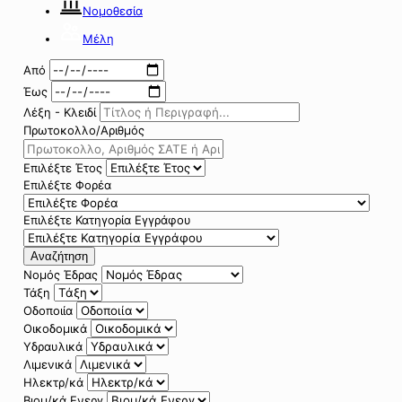
Νομοθεσία
Μέλη
Από
Έως
Λέξη - Κλειδί
Πρωτοκολλο/Αριθμός
Επιλέξτε Έτος
Επιλέξτε Φορέα
Επιλέξτε Κατηγορία Εγγράφου
Αναζήτηση
Νομός Έδρας
Τάξη
Οδοποιία
Οικοδομικά
Υδραυλικά
Λιμενικά
Ηλεκτρ/κά
Βιομ/κά Ενεργ