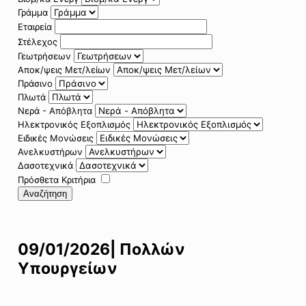
Γράμμα
Εταιρεία
Στέλεχος
Γεωτρήσεων
Αποκ/ψεις Μετ/λείων
Πράσινο
Πλωτά
Νερά - Απόβλητα
Ηλεκτρονικός Εξοπλισμός
Ειδικές Μονώσεις
Ανελκυστήρων
Δασοτεχνικά
Πρόσθετα Κριτήρια
Αναζήτηση
09/01/2026| Πολλών
Υπουργείων