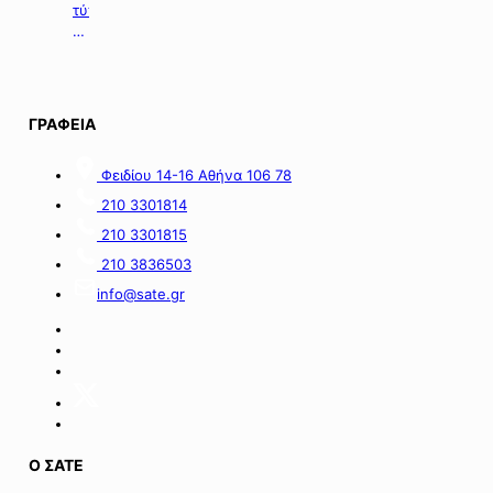
επιχειρήσεις
τύπου
με
της
οικονομικές
06.08.2026.
απώλειες
στις
περιοχές
ΓΡΑΦΕΙΑ
της
νήσου
Σαμοθράκης».
Φειδίου 14-16 Αθήνα 106 78
210 3301814
210 3301815
210 3836503
info@sate.gr
Ο ΣΑΤΕ