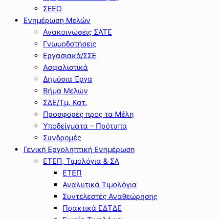
ΣΕΕΟ
Ενημέρωση Μελών
Ανακοινώσεις ΣΑΤΕ
Γνωμοδοτήσεις
Εργασιακά/ΣΣΕ
Ασφαλιστικά
Δημόσια Έργα
Βήμα Μελών
ΣΔΕ/Τμ. Κατ.
Προσφορές προς τα Μέλη
Υποδείγματα – Πρότυπα
Συνδρομές
Γενική Εργοληπτική Ενημέρωση
ΕΤΕΠ, Τιμολόγια & ΣΑ
ΕΤΕΠ
Αναλυτικά Τιμολόγια
Συντελεστές Αναθεώρησης
Πρακτικά ΕΔΤΔΕ