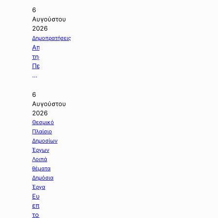
6
Αυγούστου
2026
Δημοπρατήσεις
Απόφαση
της
Περιφέρειας
Κεντρικής
Μακεδονίας
με
6
την
Αυγούστου
οποία
2026
ματαιώνεται
Θεσμικό
δημοπρασία
Πλαίσιο
έργου.
Δημοσίων
Έργων
Λοιπά
θέματα
Δημόσια
Έργα
Ευχαριστήριος
επιστολή
του