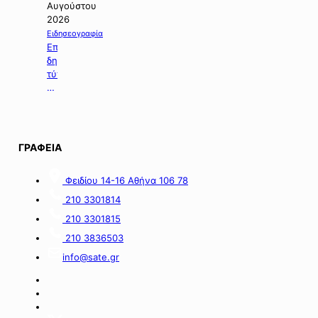
για
Αυγούστου
τη
2026
χορήγηση
Ειδησεογραφία
ενίσχυσης
Επιλογή
σε
δημοσιευμάτων
επιχειρήσεις
τύπου
με
της
οικονομικές
06.08.2026.
απώλειες
στις
περιοχές
ΓΡΑΦΕΙΑ
της
νήσου
Σαμοθράκης».
Φειδίου 14-16 Αθήνα 106 78
210 3301814
210 3301815
210 3836503
info@sate.gr