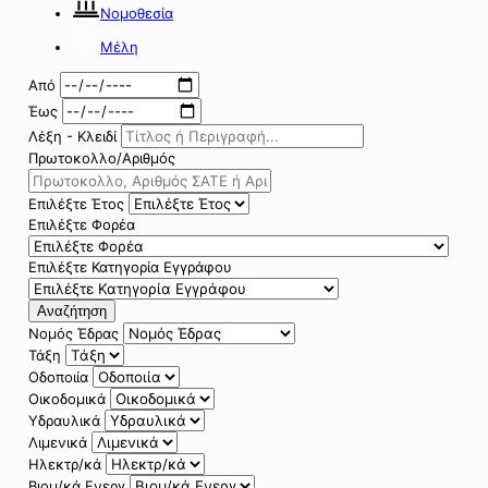
Νομοθεσία
Μέλη
Από
Έως
Λέξη - Κλειδί
Πρωτοκολλο/Αριθμός
Επιλέξτε Έτος
Επιλέξτε Φορέα
Επιλέξτε Κατηγορία Εγγράφου
Αναζήτηση
Νομός Έδρας
Τάξη
Οδοποιία
Οικοδομικά
Υδραυλικά
Λιμενικά
Ηλεκτρ/κά
Βιομ/κά Ενεργ