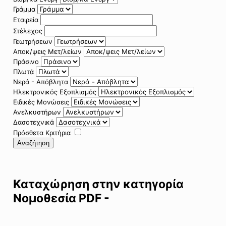
Γράμμα
Εταιρεία
Στέλεχος
Γεωτρήσεων
Αποκ/ψεις Μετ/λείων
Πράσινο
Πλωτά
Νερά - Απόβλητα
Ηλεκτρονικός Εξοπλισμός
Ειδικές Μονώσεις
Ανελκυστήρων
Δασοτεχνικά
Πρόσθετα Κριτήρια
Αναζήτηση
Καταχώρηση στην κατηγορία
Νομοθεσία PDF -