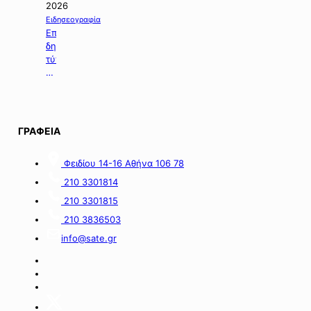
τη
2026
χορήγηση
Ειδησεογραφία
ενίσχυσης
Επιλογή
σε
δημοσιευμάτων
επιχειρήσεις
τύπου
με
της
οικονομικές
06.08.2026.
απώλειες
στις
περιοχές
ΓΡΑΦΕΙΑ
της
νήσου
Σαμοθράκης».
Φειδίου 14-16 Αθήνα 106 78
210 3301814
210 3301815
210 3836503
info@sate.gr