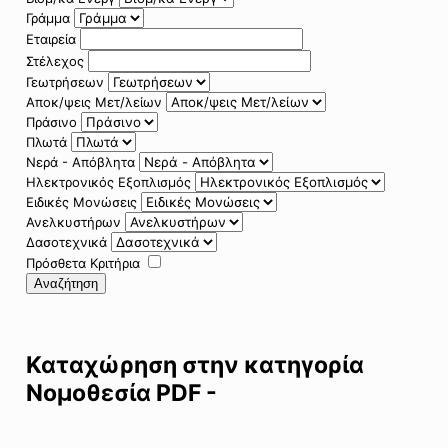
Γράμμα
Εταιρεία
Στέλεχος
Γεωτρήσεων
Αποκ/ψεις Μετ/λείων
Πράσινο
Πλωτά
Νερά - Απόβλητα
Ηλεκτρονικός Εξοπλισμός
Ειδικές Μονώσεις
Ανελκυστήρων
Δασοτεχνικά
Πρόσθετα Κριτήρια
Αναζήτηση
Καταχώρηση στην κατηγορία
Νομοθεσία PDF -