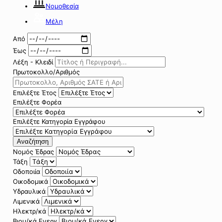
Νομοθεσία
Μέλη
Από
Έως
Λέξη - Κλειδί
Πρωτοκολλο/Αριθμός
Επιλέξτε Έτος
Επιλέξτε Φορέα
Επιλέξτε Κατηγορία Εγγράφου
Αναζήτηση
Νομός Έδρας
Τάξη
Οδοποιία
Οικοδομικά
Υδραυλικά
Λιμενικά
Ηλεκτρ/κά
Βιομ/κά Ενεργ