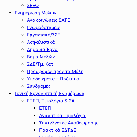
ΣΕΕΟ
Ενημέρωση Μελών
Ανακοινώσεις ΣΑΤΕ
Γνωμοδοτήσεις
Εργασιακά/ΣΣΕ
Ασφαλιστικά
Δημόσια Έργα
Βήμα Μελών
ΣΔΕ/Τμ. Κατ.
Προσφορές προς τα Μέλη
Υποδείγματα – Πρότυπα
Συνδρομές
Γενική Εργοληπτική Ενημέρωση
ΕΤΕΠ, Τιμολόγια & ΣΑ
ΕΤΕΠ
Αναλυτικά Τιμολόγια
Συντελεστές Αναθεώρησης
Πρακτικά ΕΔΤΔΕ