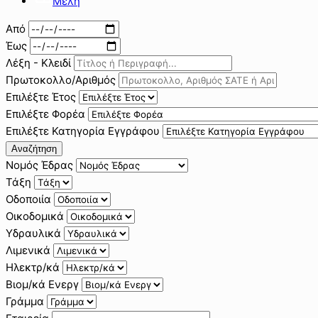
Μέλη
Από
Έως
Λέξη - Κλειδί
Πρωτοκολλο/Αριθμός
Επιλέξτε Έτος
Επιλέξτε Φορέα
Επιλέξτε Κατηγορία Εγγράφου
Αναζήτηση
Νομός Έδρας
Τάξη
Οδοποιία
Οικοδομικά
Υδραυλικά
Λιμενικά
Ηλεκτρ/κά
Βιομ/κά Ενεργ
Γράμμα