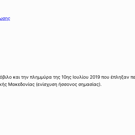
ρωσης
ιλο και την πλημμύρα της 10ης Ιουλίου 2019 που έπληξαν πε
κής Μακεδονίας (ενίσχυση ήσσονος σημασίας).