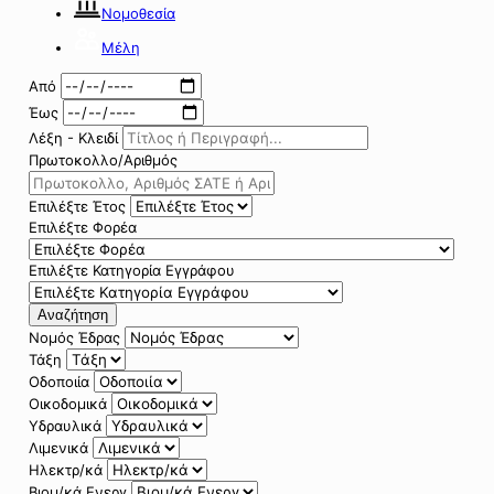
Νομοθεσία
Μέλη
Από
Έως
Λέξη - Κλειδί
Πρωτοκολλο/Αριθμός
Επιλέξτε Έτος
Επιλέξτε Φορέα
Επιλέξτε Κατηγορία Εγγράφου
Αναζήτηση
Νομός Έδρας
Τάξη
Οδοποιία
Οικοδομικά
Υδραυλικά
Λιμενικά
Ηλεκτρ/κά
Βιομ/κά Ενεργ