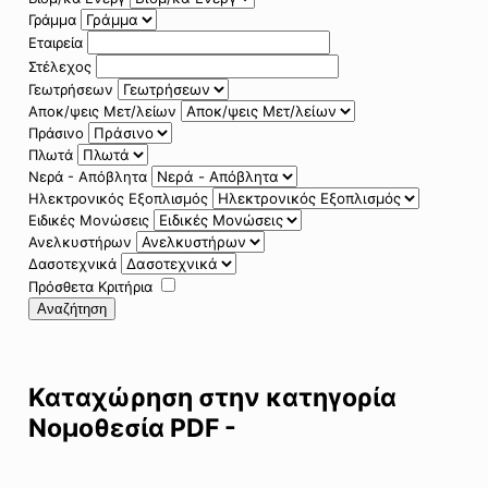
Γράμμα
Εταιρεία
Στέλεχος
Γεωτρήσεων
Αποκ/ψεις Μετ/λείων
Πράσινο
Πλωτά
Νερά - Απόβλητα
Ηλεκτρονικός Εξοπλισμός
Ειδικές Μονώσεις
Ανελκυστήρων
Δασοτεχνικά
Πρόσθετα Κριτήρια
Αναζήτηση
Καταχώρηση στην κατηγορία
Νομοθεσία PDF -