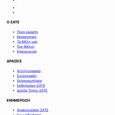
Σαμοθράκης».
Ο ΣΑΤΕ
Ποιοι είμαστε
Καταστατικό
Τα Μέλη μας
Γίνε Μέλος
Επικοινωνία
ΔΡΑΣΕΙΣ
Αλληλογραφία
Συνεργασίες
Εκπροσωπήσεις
Εκδηλώσεις ΣΑΤΕ
Δελτία Τύπου ΣΑΤΕ
ΕΝΗΜΕΡΩΣΗ
Ανακοινώσεις ΣΑΤΕ
Γνωμοδοτήσεις