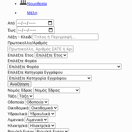
Νομοθεσία
Μέλη
Από
Έως
Λέξη - Κλειδί
Πρωτοκολλο/Αριθμός
Επιλέξτε Έτος
Επιλέξτε Φορέα
Επιλέξτε Κατηγορία Εγγράφου
Αναζήτηση
Νομός Έδρας
Τάξη
Οδοποιία
Οικοδομικά
Υδραυλικά
Λιμενικά
Ηλεκτρ/κά
Βιομ/κά Ενεργ