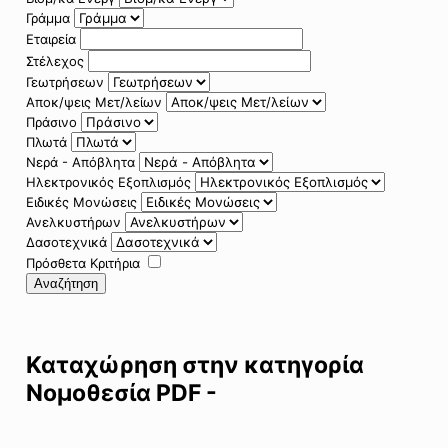
Γράμμα
Εταιρεία
Στέλεχος
Γεωτρήσεων
Αποκ/ψεις Μετ/λείων
Πράσινο
Πλωτά
Νερά - Απόβλητα
Ηλεκτρονικός Εξοπλισμός
Ειδικές Μονώσεις
Ανελκυστήρων
Δασοτεχνικά
Πρόσθετα Κριτήρια
Αναζήτηση
Καταχώρηση στην κατηγορία
Νομοθεσία PDF -