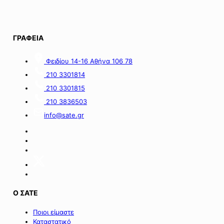
10.08.2026.
ΓΡΑΦΕΙΑ
Φειδίου 14-16 Αθήνα 106 78
210 3301814
210 3301815
210 3836503
info@sate.gr
Ο ΣΑΤΕ
Ποιοι είμαστε
Καταστατικό