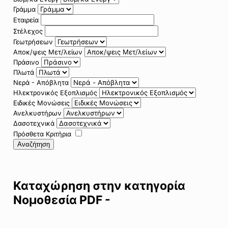
Γράμμα
Εταιρεία
Στέλεχος
Γεωτρήσεων
Αποκ/ψεις Μετ/λείων
Πράσινο
Πλωτά
Νερά - Απόβλητα
Ηλεκτρονικός Εξοπλισμός
Ειδικές Μονώσεις
Ανελκυστήρων
Δασοτεχνικά
Πρόσθετα Κριτήρια
Αναζήτηση
Καταχώρηση στην κατηγορία
Νομοθεσία PDF -