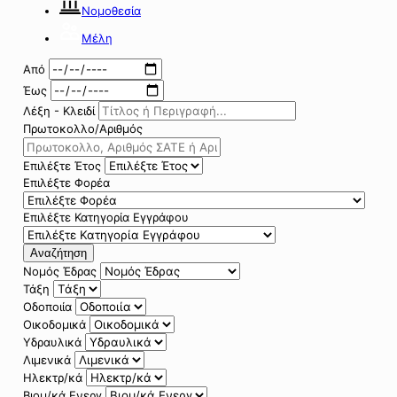
Νομοθεσία
Μέλη
Από
Έως
Λέξη - Κλειδί
Πρωτοκολλο/Αριθμός
Επιλέξτε Έτος
Επιλέξτε Φορέα
Επιλέξτε Κατηγορία Εγγράφου
Αναζήτηση
Νομός Έδρας
Τάξη
Οδοποιία
Οικοδομικά
Υδραυλικά
Λιμενικά
Ηλεκτρ/κά
Βιομ/κά Ενεργ