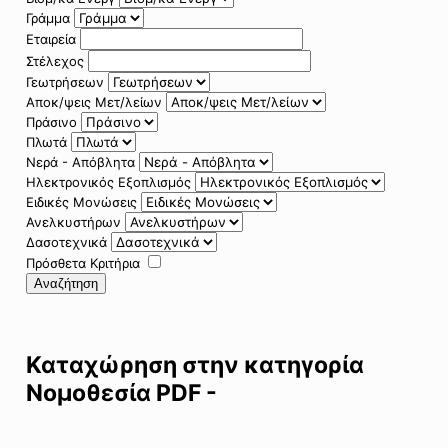
Γράμμα
Εταιρεία
Στέλεχος
Γεωτρήσεων
Αποκ/ψεις Μετ/λείων
Πράσινο
Πλωτά
Νερά - Απόβλητα
Ηλεκτρονικός Εξοπλισμός
Ειδικές Μονώσεις
Ανελκυστήρων
Δασοτεχνικά
Πρόσθετα Κριτήρια
Αναζήτηση
Καταχώρηση στην κατηγορία
Νομοθεσία PDF -