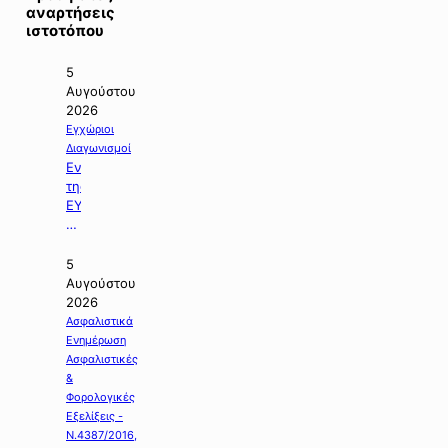
αναρτήσεις
ιστοτόπου
5
Αυγούστου
2026
Εγχώριοι
Διαγωνισμοί
Ενημέρωση
της
ΕΥΔΑΠ
με
θέμα:
«Διαγωνισμός
5
της
Αυγούστου
Εργολαβίας
2026
Ε-925».
Ασφαλιστικά
Ενημέρωση
Ασφαλιστικές
&
Φορολογικές
Εξελίξεις -
Ν.4387/2016,