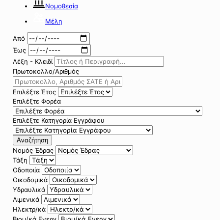
Νομοθεσία
Μέλη
Από
Έως
Λέξη - Κλειδί
Πρωτοκολλο/Αριθμός
Επιλέξτε Έτος
Επιλέξτε Φορέα
Επιλέξτε Κατηγορία Εγγράφου
Αναζήτηση
Νομός Έδρας
Τάξη
Οδοποιία
Οικοδομικά
Υδραυλικά
Λιμενικά
Ηλεκτρ/κά
Βιομ/κά Ενεργ