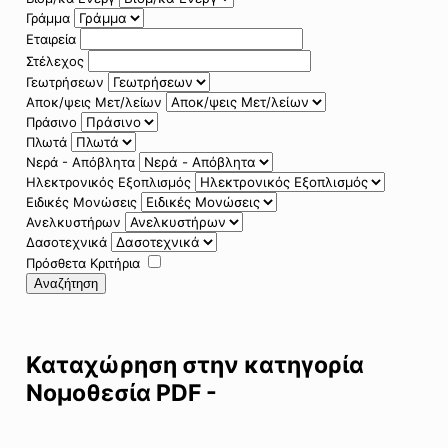
Γράμμα
Εταιρεία
Στέλεχος
Γεωτρήσεων
Αποκ/ψεις Μετ/λείων
Πράσινο
Πλωτά
Νερά - Απόβλητα
Ηλεκτρονικός Εξοπλισμός
Ειδικές Μονώσεις
Ανελκυστήρων
Δασοτεχνικά
Πρόσθετα Κριτήρια
Αναζήτηση
Καταχώρηση στην κατηγορία
Νομοθεσία PDF -