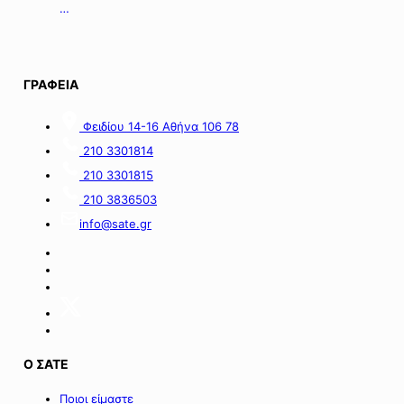
με
της
οικονομικές
06.08.2026.
απώλειες
στις
περιοχές
ΓΡΑΦΕΙΑ
της
νήσου
Σαμοθράκης».
Φειδίου 14-16 Αθήνα 106 78
210 3301814
210 3301815
210 3836503
info@sate.gr
Ο ΣΑΤΕ
Ποιοι είμαστε