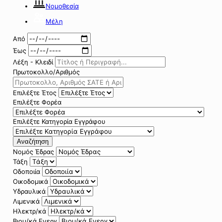
Νομοθεσία
Μέλη
Από
Έως
Λέξη - Κλειδί
Πρωτοκολλο/Αριθμός
Επιλέξτε Έτος
Επιλέξτε Φορέα
Επιλέξτε Κατηγορία Εγγράφου
Αναζήτηση
Νομός Έδρας
Τάξη
Οδοποιία
Οικοδομικά
Υδραυλικά
Λιμενικά
Ηλεκτρ/κά
Βιομ/κά Ενεργ