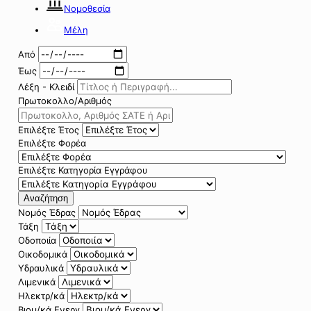
Νομοθεσία
Μέλη
Από
Έως
Λέξη - Κλειδί
Πρωτοκολλο/Αριθμός
Επιλέξτε Έτος
Επιλέξτε Φορέα
Επιλέξτε Κατηγορία Εγγράφου
Αναζήτηση
Νομός Έδρας
Τάξη
Οδοποιία
Οικοδομικά
Υδραυλικά
Λιμενικά
Ηλεκτρ/κά
Βιομ/κά Ενεργ