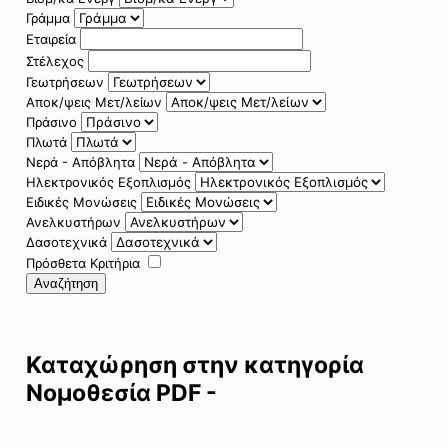
Γράμμα
Εταιρεία
Στέλεχος
Γεωτρήσεων
Αποκ/ψεις Μετ/λείων
Πράσινο
Πλωτά
Νερά - Απόβλητα
Ηλεκτρονικός Εξοπλισμός
Ειδικές Μονώσεις
Ανελκυστήρων
Δασοτεχνικά
Πρόσθετα Κριτήρια
Αναζήτηση
Καταχώρηση στην κατηγορία
Νομοθεσία PDF -