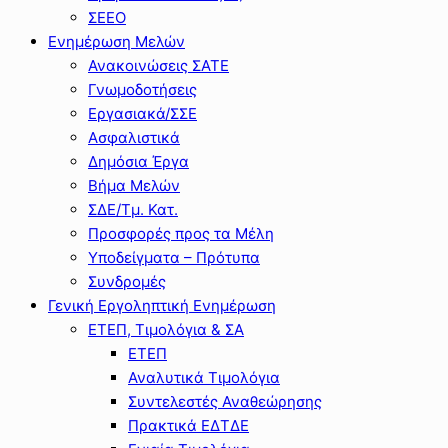
ΣΕΕΟ
Ενημέρωση Μελών
Ανακοινώσεις ΣΑΤΕ
Γνωμοδοτήσεις
Εργασιακά/ΣΣΕ
Ασφαλιστικά
Δημόσια Έργα
Βήμα Μελών
ΣΔΕ/Τμ. Κατ.
Προσφορές προς τα Μέλη
Υποδείγματα – Πρότυπα
Συνδρομές
Γενική Εργοληπτική Ενημέρωση
ΕΤΕΠ, Τιμολόγια & ΣΑ
ΕΤΕΠ
Αναλυτικά Τιμολόγια
Συντελεστές Αναθεώρησης
Πρακτικά ΕΔΤΔΕ