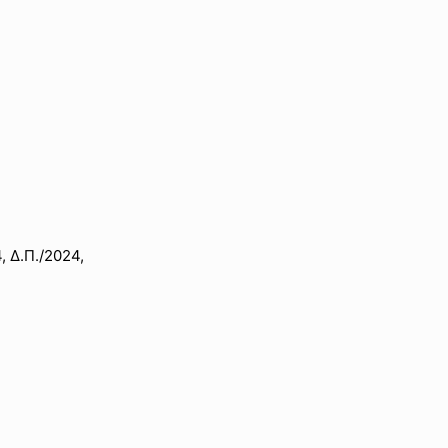
 Δ.Π./2024,