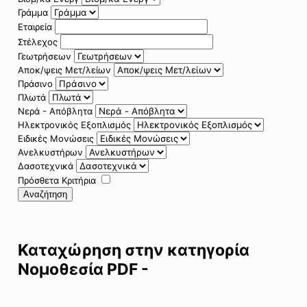
Γράμμα
Εταιρεία
Στέλεχος
Γεωτρήσεων
Αποκ/ψεις Μετ/λείων
Πράσινο
Πλωτά
Νερά - Απόβλητα
Ηλεκτρονικός Εξοπλισμός
Ειδικές Μονώσεις
Ανελκυστήρων
Δασοτεχνικά
Πρόσθετα Κριτήρια
Αναζήτηση
Καταχώρηση στην κατηγορία
Νομοθεσία PDF -