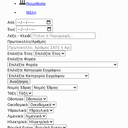
Νομοθεσία
Μέλη
Από
Έως
Λέξη - Κλειδί
Πρωτοκολλο/Αριθμός
Επιλέξτε Έτος
Επιλέξτε Φορέα
Επιλέξτε Κατηγορία Εγγράφου
Αναζήτηση
Νομός Έδρας
Τάξη
Οδοποιία
Οικοδομικά
Υδραυλικά
Λιμενικά
Ηλεκτρ/κά
Βιομ/κά Ενεργ