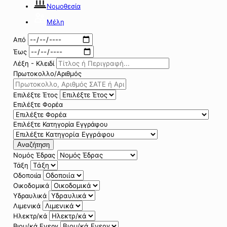
Νομοθεσία
Μέλη
Από
Έως
Λέξη - Κλειδί
Πρωτοκολλο/Αριθμός
Επιλέξτε Έτος
Επιλέξτε Φορέα
Επιλέξτε Κατηγορία Εγγράφου
Αναζήτηση
Νομός Έδρας
Τάξη
Οδοποιία
Οικοδομικά
Υδραυλικά
Λιμενικά
Ηλεκτρ/κά
Βιομ/κά Ενεργ