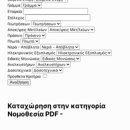
Γράμμα
Εταιρεία
Στέλεχος
Γεωτρήσεων
Αποκ/ψεις Μετ/λείων
Πράσινο
Πλωτά
Νερά - Απόβλητα
Ηλεκτρονικός Εξοπλισμός
Ειδικές Μονώσεις
Ανελκυστήρων
Δασοτεχνικά
Πρόσθετα Κριτήρια
Αναζήτηση
Καταχώρηση στην κατηγορία
Νομοθεσία PDF -