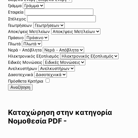
Γράμμα
Εταιρεία
Στέλεχος
Γεωτρήσεων
Αποκ/ψεις Μετ/λείων
Πράσινο
Πλωτά
Νερά - Απόβλητα
Ηλεκτρονικός Εξοπλισμός
Ειδικές Μονώσεις
Ανελκυστήρων
Δασοτεχνικά
Πρόσθετα Κριτήρια
Αναζήτηση
Καταχώρηση στην κατηγορία
Νομοθεσία PDF -