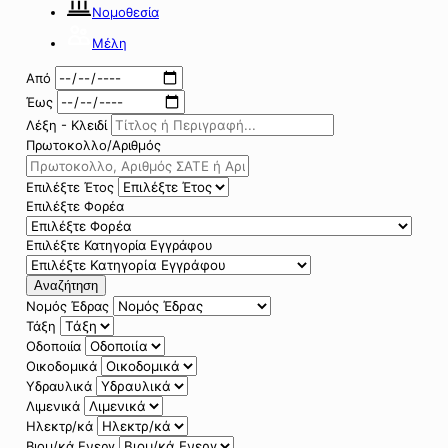
Νομοθεσία
Μέλη
Από
Έως
Λέξη - Κλειδί
Πρωτοκολλο/Αριθμός
Επιλέξτε Έτος
Επιλέξτε Φορέα
Επιλέξτε Κατηγορία Εγγράφου
Αναζήτηση
Νομός Έδρας
Τάξη
Οδοποιία
Οικοδομικά
Υδραυλικά
Λιμενικά
Ηλεκτρ/κά
Βιομ/κά Ενεργ