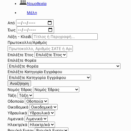
Νομοθεσία
Μέλη
Από
Έως
Λέξη - Κλειδί
Πρωτοκολλο/Αριθμός
Επιλέξτε Έτος
Επιλέξτε Φορέα
Επιλέξτε Κατηγορία Εγγράφου
Αναζήτηση
Νομός Έδρας
Τάξη
Οδοποιία
Οικοδομικά
Υδραυλικά
Λιμενικά
Ηλεκτρ/κά
Βιομ/κά Ενεργ