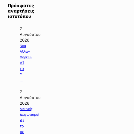
Πρόσφατες
αναρτήσεις
ιστοτόπου
7
Αυγούστου
2026
Νέα
Άλλων
Φορέων
ΔΤ
του
ΥΠΠΕΝ
με
θέμα:
«Ειδικό
7
Χωροταξικό
Αυγούστου
Πλαίσιο
2026
για
Διεθνείς
τον
Διαγωνισμοί
Τουρισμό:
Δελτίο
Στρατηγικό
τρεχουσών
εργαλείο
προκηρύξεων