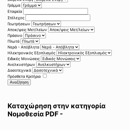
Γράμμα
Εταιρεία
Στέλεχος
Γεωτρήσεων
Αποκ/ψεις Μετ/λείων
Πράσινο
Πλωτά
Νερά - Απόβλητα
Ηλεκτρονικός Εξοπλισμός
Ειδικές Μονώσεις
Ανελκυστήρων
Δασοτεχνικά
Πρόσθετα Κριτήρια
Αναζήτηση
Καταχώρηση στην κατηγορία
Νομοθεσία PDF -