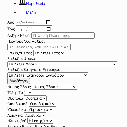
Νομοθεσία
Μέλη
Από
Έως
Λέξη - Κλειδί
Πρωτοκολλο/Αριθμός
Επιλέξτε Έτος
Επιλέξτε Φορέα
Επιλέξτε Κατηγορία Εγγράφου
Αναζήτηση
Νομός Έδρας
Τάξη
Οδοποιία
Οικοδομικά
Υδραυλικά
Λιμενικά
Ηλεκτρ/κά
Βιομ/κά Ενεργ