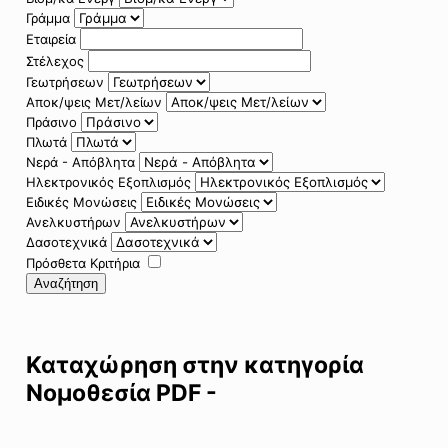
Γράμμα
Εταιρεία
Στέλεχος
Γεωτρήσεων
Αποκ/ψεις Μετ/λείων
Πράσινο
Πλωτά
Νερά - Απόβλητα
Ηλεκτρονικός Εξοπλισμός
Ειδικές Μονώσεις
Ανελκυστήρων
Δασοτεχνικά
Πρόσθετα Κριτήρια
Αναζήτηση
Καταχώρηση στην κατηγορία
Νομοθεσία PDF -