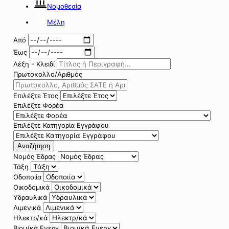
Νομοθεσία
Μέλη
Από
Έως
Λέξη - Κλειδί
Πρωτοκολλο/Αριθμός
Επιλέξτε Έτος
Επιλέξτε Φορέα
Επιλέξτε Κατηγορία Εγγράφου
Αναζήτηση
Νομός Έδρας
Τάξη
Οδοποιία
Οικοδομικά
Υδραυλικά
Λιμενικά
Ηλεκτρ/κά
Βιομ/κά Ενεργ