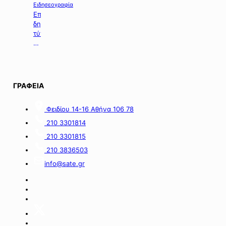
χορήγηση
Ειδησεογραφία
ενίσχυσης
Επιλογή
σε
δημοσιευμάτων
επιχειρήσεις
τύπου
με
της
οικονομικές
06.08.2026.
απώλειες
στις
περιοχές
ΓΡΑΦΕΙΑ
της
νήσου
Σαμοθράκης».
Φειδίου 14-16 Αθήνα 106 78
210 3301814
210 3301815
210 3836503
info@sate.gr