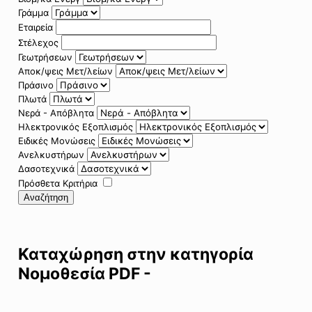
Γράμμα
Εταιρεία
Στέλεχος
Γεωτρήσεων
Αποκ/ψεις Μετ/λείων
Πράσινο
Πλωτά
Νερά - Απόβλητα
Ηλεκτρονικός Εξοπλισμός
Ειδικές Μονώσεις
Ανελκυστήρων
Δασοτεχνικά
Πρόσθετα Κριτήρια
Αναζήτηση
Καταχώρηση στην κατηγορία
Νομοθεσία PDF -