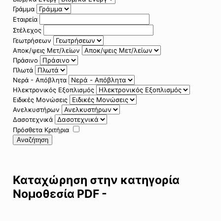
Γράμμα
Εταιρεία
Στέλεχος
Γεωτρήσεων
Αποκ/ψεις Μετ/λείων
Πράσινο
Πλωτά
Νερά - Απόβλητα
Ηλεκτρονικός Εξοπλισμός
Ειδικές Μονώσεις
Ανελκυστήρων
Δασοτεχνικά
Πρόσθετα Κριτήρια
Αναζήτηση
Καταχώρηση στην κατηγορία
Νομοθεσία PDF -