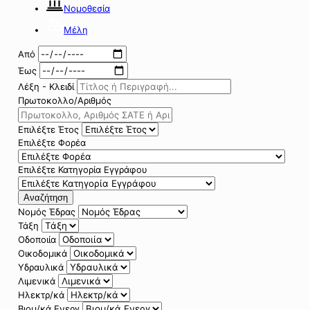
Νομοθεσία
Μέλη
Από
Έως
Λέξη - Κλειδί
Πρωτοκολλο/Αριθμός
Επιλέξτε Έτος
Επιλέξτε Φορέα
Επιλέξτε Κατηγορία Εγγράφου
Αναζήτηση
Νομός Έδρας
Τάξη
Οδοποιία
Οικοδομικά
Υδραυλικά
Λιμενικά
Ηλεκτρ/κά
Βιομ/κά Ενεργ