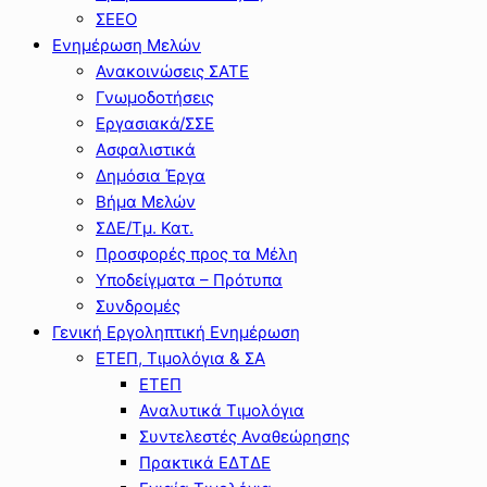
ΣΕΕΟ
Ενημέρωση Μελών
Ανακοινώσεις ΣΑΤΕ
Γνωμοδοτήσεις
Εργασιακά/ΣΣΕ
Ασφαλιστικά
Δημόσια Έργα
Βήμα Μελών
ΣΔΕ/Τμ. Κατ.
Προσφορές προς τα Μέλη
Υποδείγματα – Πρότυπα
Συνδρομές
Γενική Εργοληπτική Ενημέρωση
ΕΤΕΠ, Τιμολόγια & ΣΑ
ΕΤΕΠ
Αναλυτικά Τιμολόγια
Συντελεστές Αναθεώρησης
Πρακτικά ΕΔΤΔΕ