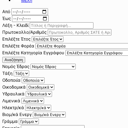
Μέλη
Από
Έως
Λέξη - Κλειδί
Πρωτοκολλο/Αριθμός
Επιλέξτε Έτος
Επιλέξτε Φορέα
Επιλέξτε Κατηγορία Εγγράφου
Αναζήτηση
Νομός Έδρας
Τάξη
Οδοποιία
Οικοδομικά
Υδραυλικά
Λιμενικά
Ηλεκτρ/κά
Βιομ/κά Ενεργ
Γράμμα