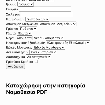
Γράμμα
Εταιρεία
Στέλεχος
Γεωτρήσεων
Αποκ/ψεις Μετ/λείων
Πράσινο
Πλωτά
Νερά - Απόβλητα
Ηλεκτρονικός Εξοπλισμός
Ειδικές Μονώσεις
Ανελκυστήρων
Δασοτεχνικά
Πρόσθετα Κριτήρια
Αναζήτηση
Καταχώρηση στην κατηγορία
Νομοθεσία PDF -