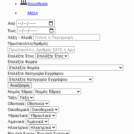
Νομοθεσία
Μέλη
Από
Έως
Λέξη - Κλειδί
Πρωτοκολλο/Αριθμός
Επιλέξτε Έτος
Επιλέξτε Φορέα
Επιλέξτε Κατηγορία Εγγράφου
Αναζήτηση
Νομός Έδρας
Τάξη
Οδοποιία
Οικοδομικά
Υδραυλικά
Λιμενικά
Ηλεκτρ/κά
Βιομ/κά Ενεργ