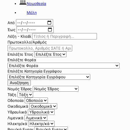
Νομοθεσία
Μέλη
Από
Έως
Λέξη - Κλειδί
Πρωτοκολλο/Αριθμός
Επιλέξτε Έτος
Επιλέξτε Φορέα
Επιλέξτε Κατηγορία Εγγράφου
Αναζήτηση
Νομός Έδρας
Τάξη
Οδοποιία
Οικοδομικά
Υδραυλικά
Λιμενικά
Ηλεκτρ/κά
Βιομ/κά Ενεργ