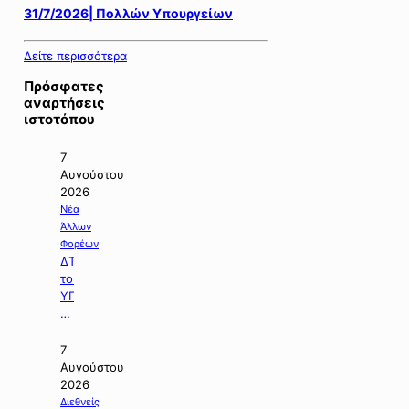
31/7/2026| Πολλών Υπουργείων
Δείτε περισσότερα
Πρόσφατες
αναρτήσεις
ιστοτόπου
7
Αυγούστου
2026
Νέα
Άλλων
Φορέων
ΔΤ
του
ΥΠΠΕΝ
με
θέμα:
«Ειδικό
7
Χωροταξικό
Αυγούστου
Πλαίσιο
2026
για
Διεθνείς