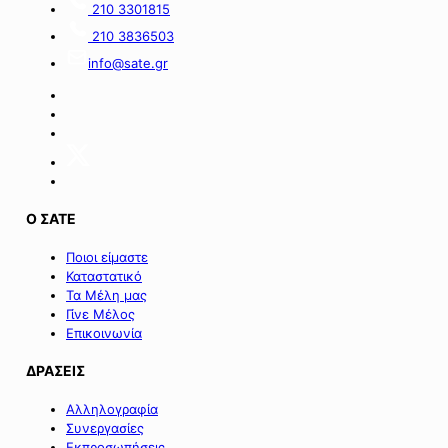
210 3301815
Πράσινου
του
Ταμείου».
ειδικού
210 3836503
σχήματος
info@sate.gr
στήριξης
των
επιχειρήσεων
της
Σαμοθράκης».
Ο ΣΑΤΕ
Ποιοι είμαστε
Καταστατικό
Τα Μέλη μας
Γίνε Μέλος
Επικοινωνία
ΔΡΑΣΕΙΣ
Αλληλογραφία
Συνεργασίες
Εκπροσωπήσεις