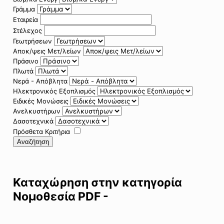
Γράμμα
Εταιρεία
Στέλεχος
Γεωτρήσεων
Αποκ/ψεις Μετ/λείων
Πράσινο
Πλωτά
Νερά - Απόβλητα
Ηλεκτρονικός Εξοπλισμός
Ειδικές Μονώσεις
Ανελκυστήρων
Δασοτεχνικά
Πρόσθετα Κριτήρια
Αναζήτηση
Καταχώρηση στην κατηγορία
Νομοθεσία PDF -