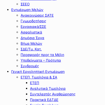
ΣΕΕΟ
Ενημέρωση Μελών
Ανακοινώσεις ΣΑΤΕ
Γνωμοδοτήσεις
Εργασιακά/ΣΣΕ
Ασφαλιστικά
Δημόσια Έργα
Βήμα Μελών
ΣΔΕ/Τμ. Κατ.
Προσφορές προς τα Μέλη
Υποδείγματα – Πρότυπα
Συνδρομές
Γενική Εργοληπτική Ενημέρωση
ΕΤΕΠ, Τιμολόγια & ΣΑ
ΕΤΕΠ
Αναλυτικά Τιμολόγια
Συντελεστές Αναθεώρησης
Πρακτικά ΕΔΤΔΕ