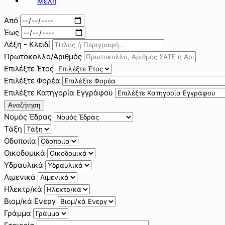
Μέλη
Από
Έως
Λέξη - Κλειδί
Πρωτοκολλο/Αριθμός
Επιλέξτε Έτος
Επιλέξτε Φορέα
Επιλέξτε Κατηγορία Εγγράφου
Αναζήτηση
Νομός Έδρας
Τάξη
Οδοποιία
Οικοδομικά
Υδραυλικά
Λιμενικά
Ηλεκτρ/κά
Βιομ/κά Ενεργ
Γράμμα