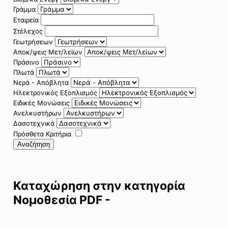
Γράμμα
Εταιρεία
Στέλεχος
Γεωτρήσεων
Αποκ/ψεις Μετ/λείων
Πράσινο
Πλωτά
Νερά - Απόβλητα
Ηλεκτρονικός Εξοπλισμός
Ειδικές Μονώσεις
Ανελκυστήρων
Δασοτεχνικά
Πρόσθετα Κριτήρια
Αναζήτηση
Καταχώρηση στην κατηγορία
Νομοθεσία PDF -