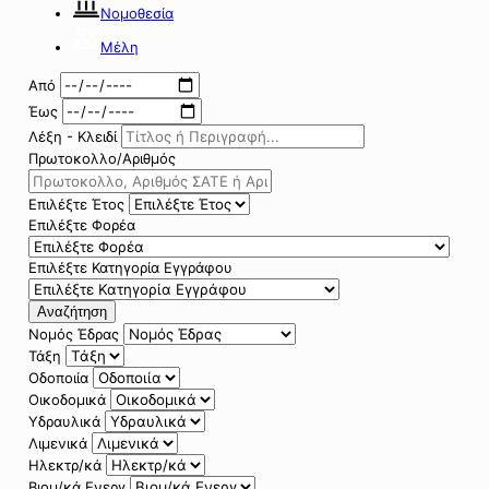
Νομοθεσία
Μέλη
Από
Έως
Λέξη - Κλειδί
Πρωτοκολλο/Αριθμός
Επιλέξτε Έτος
Επιλέξτε Φορέα
Επιλέξτε Κατηγορία Εγγράφου
Αναζήτηση
Νομός Έδρας
Τάξη
Οδοποιία
Οικοδομικά
Υδραυλικά
Λιμενικά
Ηλεκτρ/κά
Βιομ/κά Ενεργ