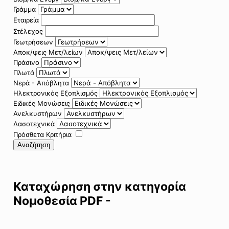
Γράμμα
Εταιρεία
Στέλεχος
Γεωτρήσεων
Αποκ/ψεις Μετ/λείων
Πράσινο
Πλωτά
Νερά - Απόβλητα
Ηλεκτρονικός Εξοπλισμός
Ειδικές Μονώσεις
Ανελκυστήρων
Δασοτεχνικά
Πρόσθετα Κριτήρια
Αναζήτηση
Καταχώρηση στην κατηγορία
Νομοθεσία PDF -