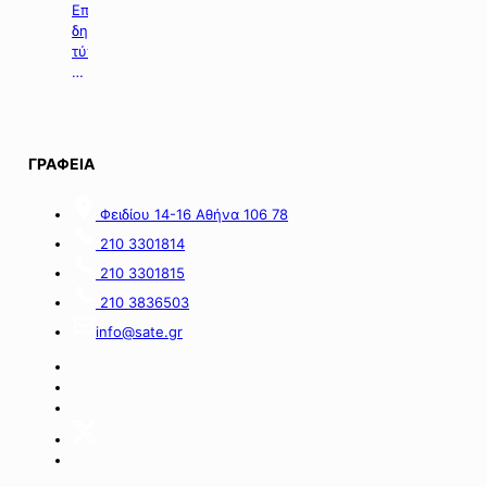
ενίσχυσης
Επιλογή
σε
δημοσιευμάτων
επιχειρήσεις
τύπου
με
της
οικονομικές
06.08.2026.
απώλειες
στις
περιοχές
ΓΡΑΦΕΙΑ
της
νήσου
Σαμοθράκης».
Φειδίου 14-16 Αθήνα 106 78
210 3301814
210 3301815
210 3836503
info@sate.gr