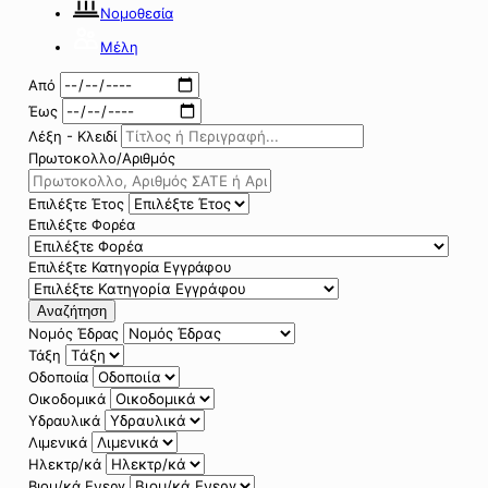
Νομοθεσία
Μέλη
Από
Έως
Λέξη - Κλειδί
Πρωτοκολλο/Αριθμός
Επιλέξτε Έτος
Επιλέξτε Φορέα
Επιλέξτε Κατηγορία Εγγράφου
Αναζήτηση
Νομός Έδρας
Τάξη
Οδοποιία
Οικοδομικά
Υδραυλικά
Λιμενικά
Ηλεκτρ/κά
Βιομ/κά Ενεργ