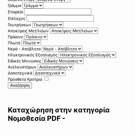
Γράμμα
Εταιρεία
Στέλεχος
Γεωτρήσεων
Αποκ/ψεις Μετ/λείων
Πράσινο
Πλωτά
Νερά - Απόβλητα
Ηλεκτρονικός Εξοπλισμός
Ειδικές Μονώσεις
Ανελκυστήρων
Δασοτεχνικά
Πρόσθετα Κριτήρια
Αναζήτηση
Καταχώρηση στην κατηγορία
Νομοθεσία PDF -