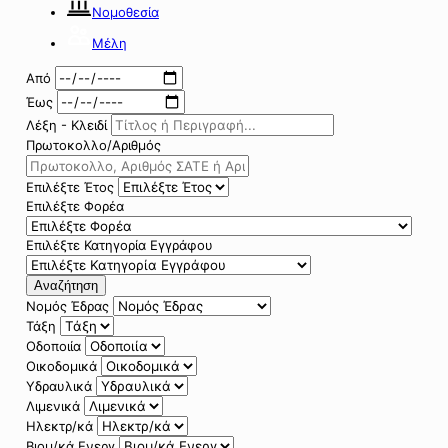
Νομοθεσία
Μέλη
Από
Έως
Λέξη - Κλειδί
Πρωτοκολλο/Αριθμός
Επιλέξτε Έτος
Επιλέξτε Φορέα
Επιλέξτε Κατηγορία Εγγράφου
Αναζήτηση
Νομός Έδρας
Τάξη
Οδοποιία
Οικοδομικά
Υδραυλικά
Λιμενικά
Ηλεκτρ/κά
Βιομ/κά Ενεργ