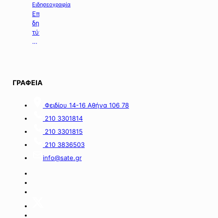
χορήγηση
Ειδησεογραφία
ενίσχυσης
Επιλογή
σε
δημοσιευμάτων
επιχειρήσεις
τύπου
με
της
οικονομικές
06.08.2026.
απώλειες
στις
περιοχές
ΓΡΑΦΕΙΑ
της
νήσου
Σαμοθράκης».
Φειδίου 14-16 Αθήνα 106 78
210 3301814
210 3301815
210 3836503
info@sate.gr