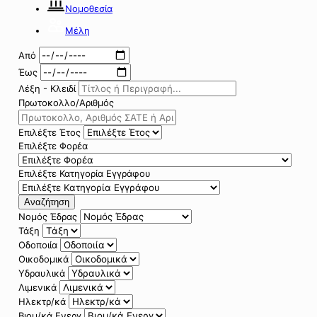
Νομοθεσία
Μέλη
Από
Έως
Λέξη - Κλειδί
Πρωτοκολλο/Αριθμός
Επιλέξτε Έτος
Επιλέξτε Φορέα
Επιλέξτε Κατηγορία Εγγράφου
Αναζήτηση
Νομός Έδρας
Τάξη
Οδοποιία
Οικοδομικά
Υδραυλικά
Λιμενικά
Ηλεκτρ/κά
Βιομ/κά Ενεργ