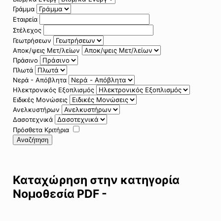
Γράμμα
Εταιρεία
Στέλεχος
Γεωτρήσεων
Αποκ/ψεις Μετ/λείων
Πράσινο
Πλωτά
Νερά - Απόβλητα
Ηλεκτρονικός Εξοπλισμός
Ειδικές Μονώσεις
Ανελκυστήρων
Δασοτεχνικά
Πρόσθετα Κριτήρια
Αναζήτηση
Καταχώρηση στην κατηγορία
Νομοθεσία PDF -