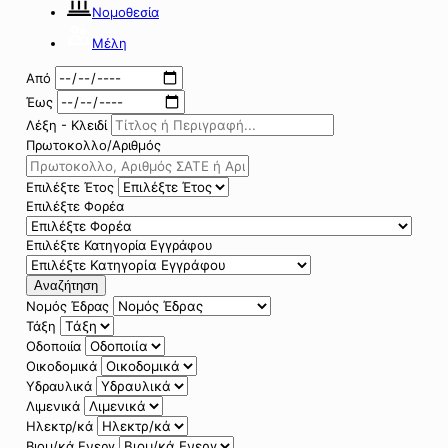
Νομοθεσία
Μέλη
Από
Έως
Λέξη - Κλειδί
Πρωτοκολλο/Αριθμός
Επιλέξτε Έτος
Επιλέξτε Φορέα
Επιλέξτε Κατηγορία Εγγράφου
Αναζήτηση
Νομός Έδρας
Τάξη
Οδοποιία
Οικοδομικά
Υδραυλικά
Λιμενικά
Ηλεκτρ/κά
Βιομ/κά Ενεργ