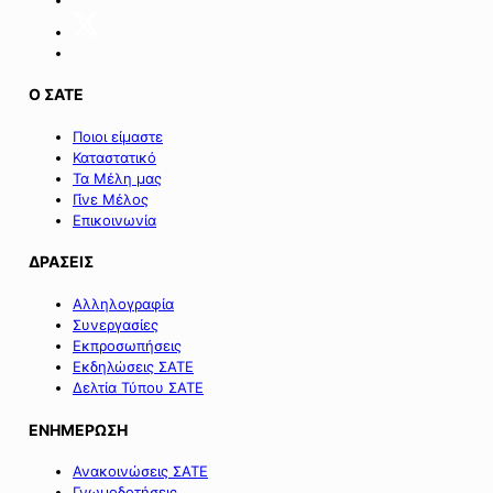
Σαμοθράκης».
Ο ΣΑΤΕ
Ποιοι είμαστε
Καταστατικό
Τα Μέλη μας
Γίνε Μέλος
Επικοινωνία
ΔΡΑΣΕΙΣ
Αλληλογραφία
Συνεργασίες
Εκπροσωπήσεις
Εκδηλώσεις ΣΑΤΕ
Δελτία Τύπου ΣΑΤΕ
ΕΝΗΜΕΡΩΣΗ
Ανακοινώσεις ΣΑΤΕ
Γνωμοδοτήσεις