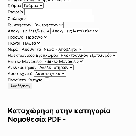
Γράμμα
Εταιρεία
Στέλεχος
Γεωτρήσεων
Αποκ/ψεις Μετ/λείων
Πράσινο
Πλωτά
Νερά - Απόβλητα
Ηλεκτρονικός Εξοπλισμός
Ειδικές Μονώσεις
Ανελκυστήρων
Δασοτεχνικά
Πρόσθετα Κριτήρια
Αναζήτηση
Καταχώρηση στην κατηγορία
Νομοθεσία PDF -