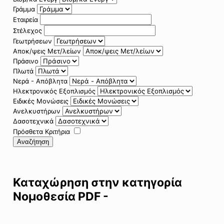
Γράμμα
Εταιρεία
Στέλεχος
Γεωτρήσεων
Αποκ/ψεις Μετ/λείων
Πράσινο
Πλωτά
Νερά - Απόβλητα
Ηλεκτρονικός Εξοπλισμός
Ειδικές Μονώσεις
Ανελκυστήρων
Δασοτεχνικά
Πρόσθετα Κριτήρια
Αναζήτηση
Καταχώρηση στην κατηγορία
Νομοθεσία PDF -