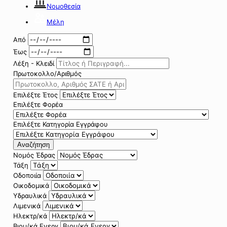
Νομοθεσία
Μέλη
Από
Έως
Λέξη - Κλειδί
Πρωτοκολλο/Αριθμός
Επιλέξτε Έτος
Επιλέξτε Φορέα
Επιλέξτε Κατηγορία Εγγράφου
Αναζήτηση
Νομός Έδρας
Τάξη
Οδοποιία
Οικοδομικά
Υδραυλικά
Λιμενικά
Ηλεκτρ/κά
Βιομ/κά Ενεργ