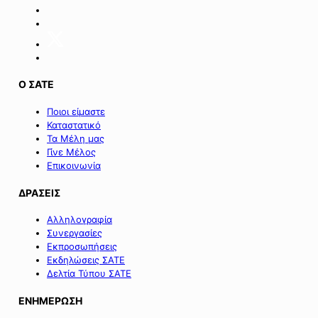
διαδικαστικής
λεπτομέρειας
για
την
εφαρμογή
του
Ο ΣΑΤΕ
άρθρου
233
Ποιοι είμαστε
του
Καταστατικό
ν.
Τα Μέλη μας
5297/2026».
Γίνε Μέλος
Επικοινωνία
ΔΡΑΣΕΙΣ
Αλληλογραφία
Συνεργασίες
Εκπροσωπήσεις
Εκδηλώσεις ΣΑΤΕ
Δελτία Τύπου ΣΑΤΕ
ΕΝΗΜΕΡΩΣΗ