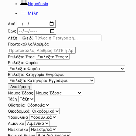
Νομοθεσία
Μέλη
Από
Έως
Λέξη - Κλειδί
Πρωτοκολλο/Αριθμός
Επιλέξτε Έτος
Επιλέξτε Φορέα
Επιλέξτε Κατηγορία Εγγράφου
Αναζήτηση
Νομός Έδρας
Τάξη
Οδοποιία
Οικοδομικά
Υδραυλικά
Λιμενικά
Ηλεκτρ/κά
Βιομ/κά Ενεργ