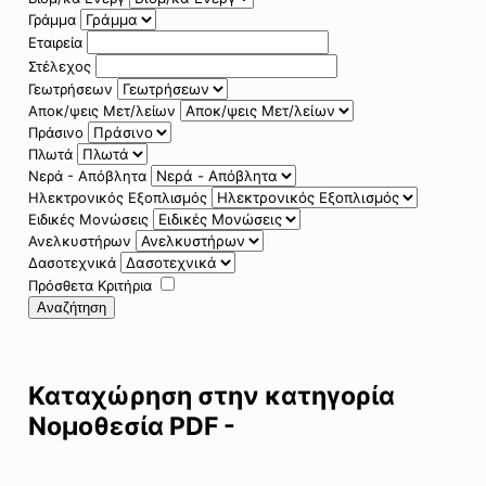
Γράμμα
Εταιρεία
Στέλεχος
Γεωτρήσεων
Αποκ/ψεις Μετ/λείων
Πράσινο
Πλωτά
Νερά - Απόβλητα
Ηλεκτρονικός Εξοπλισμός
Ειδικές Μονώσεις
Ανελκυστήρων
Δασοτεχνικά
Πρόσθετα Κριτήρια
Αναζήτηση
Καταχώρηση στην κατηγορία
Νομοθεσία PDF -