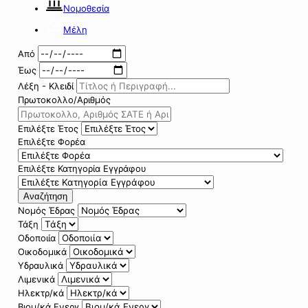
Νομοθεσία
Μέλη
Από
Έως
Λέξη - Κλειδί
Πρωτοκολλο/Αριθμός
Επιλέξτε Έτος
Επιλέξτε Φορέα
Επιλέξτε Κατηγορία Εγγράφου
Αναζήτηση
Νομός Έδρας
Τάξη
Οδοποιία
Οικοδομικά
Υδραυλικά
Λιμενικά
Ηλεκτρ/κά
Βιομ/κά Ενεργ