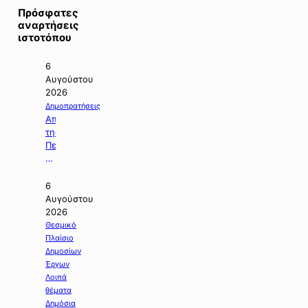
Πρόσφατες
αναρτήσεις
ιστοτόπου
6
Αυγούστου
2026
Δημοπρατήσεις
Απόφαση
της
Περιφέρειας
Κεντρικής
Μακεδονίας
με
6
την
Αυγούστου
οποία
2026
ματαιώνεται
Θεσμικό
δημοπρασία
Πλαίσιο
έργου.
Δημοσίων
Έργων
Λοιπά
θέματα
Δημόσια