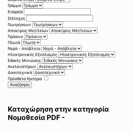
Γράμμα
Εταιρεία
Στέλεχος
Γεωτρήσεων
Αποκ/ψεις Μετ/λείων
Πράσινο
Πλωτά
Νερά - Απόβλητα
Ηλεκτρονικός Εξοπλισμός
Ειδικές Μονώσεις
Ανελκυστήρων
Δασοτεχνικά
Πρόσθετα Κριτήρια
Αναζήτηση
Καταχώρηση στην κατηγορία
Νομοθεσία PDF -