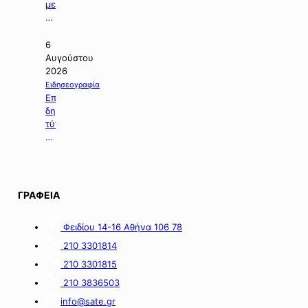
Αναστάσιο.
Αεροδρομίου
με
Πάρου».
θέμα:
«Εκδήλωση
ενδιαφέροντος
6
για
Αυγούστου
τη
2026
χορήγηση
Ειδησεογραφία
ενίσχυσης
Επιλογή
σε
δημοσιευμάτων
επιχειρήσεις
τύπου
με
της
οικονομικές
06.08.2026.
απώλειες
στις
περιοχές
ΓΡΑΦΕΙΑ
της
νήσου
Σαμοθράκης».
Φειδίου 14-16 Αθήνα 106 78
210 3301814
210 3301815
210 3836503
info@sate.gr