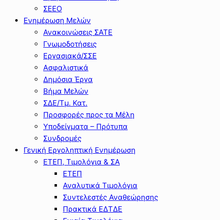
ΣΕΕΟ
Ενημέρωση Μελών
Ανακοινώσεις ΣΑΤΕ
Γνωμοδοτήσεις
Εργασιακά/ΣΣΕ
Ασφαλιστικά
Δημόσια Έργα
Βήμα Μελών
ΣΔΕ/Τμ. Κατ.
Προσφορές προς τα Μέλη
Υποδείγματα – Πρότυπα
Συνδρομές
Γενική Εργοληπτική Ενημέρωση
ΕΤΕΠ, Τιμολόγια & ΣΑ
ΕΤΕΠ
Αναλυτικά Τιμολόγια
Συντελεστές Αναθεώρησης
Πρακτικά ΕΔΤΔΕ