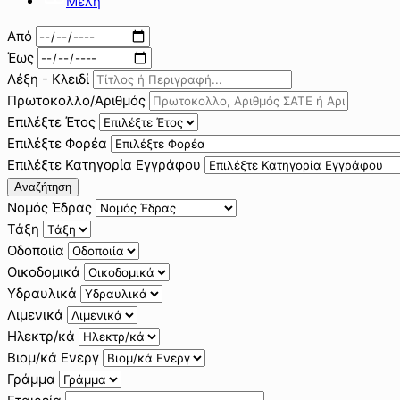
Μέλη
Από
Έως
Λέξη - Κλειδί
Πρωτοκολλο/Αριθμός
Επιλέξτε Έτος
Επιλέξτε Φορέα
Επιλέξτε Κατηγορία Εγγράφου
Αναζήτηση
Νομός Έδρας
Τάξη
Οδοποιία
Οικοδομικά
Υδραυλικά
Λιμενικά
Ηλεκτρ/κά
Βιομ/κά Ενεργ
Γράμμα