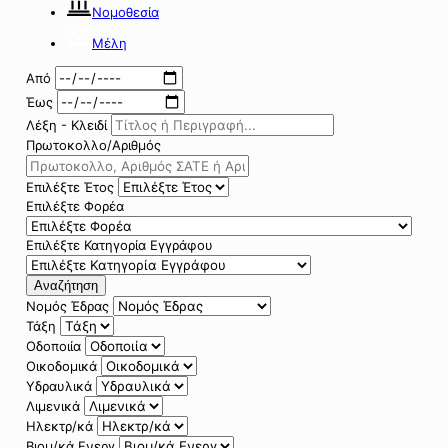
Νομοθεσία
Μέλη
Από
Έως
Λέξη - Κλειδί
Πρωτοκολλο/Αριθμός
Επιλέξτε Έτος
Επιλέξτε Φορέα
Επιλέξτε Κατηγορία Εγγράφου
Αναζήτηση
Νομός Έδρας
Τάξη
Οδοποιία
Οικοδομικά
Υδραυλικά
Λιμενικά
Ηλεκτρ/κά
Βιομ/κά Ενεργ