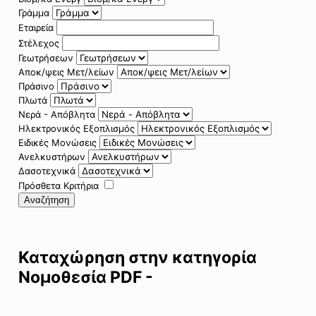
Γράμμα
Εταιρεία
Στέλεχος
Γεωτρήσεων
Αποκ/ψεις Μετ/λείων
Πράσινο
Πλωτά
Νερά - Απόβλητα
Ηλεκτρονικός Εξοπλισμός
Ειδικές Μονώσεις
Ανελκυστήρων
Δασοτεχνικά
Πρόσθετα Κριτήρια
Αναζήτηση
Καταχώρηση στην κατηγορία
Νομοθεσία PDF -