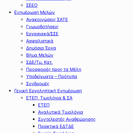
ΣΕΕΟ
Ενημέρωση Μελών
Ανακοινώσεις ΣΑΤΕ
Γνωμοδοτήσεις
Εργασιακά/ΣΣΕ
Ασφαλιστικά
Δημόσια Έργα
Βήμα Μελών
ΣΔΕ/Τμ. Κατ.
Προσφορές προς τα Μέλη
Υποδείγματα – Πρότυπα
Συνδρομές
Γενική Εργοληπτική Ενημέρωση
ΕΤΕΠ, Τιμολόγια & ΣΑ
ΕΤΕΠ
Αναλυτικά Τιμολόγια
Συντελεστές Αναθεώρησης
Πρακτικά ΕΔΤΔΕ