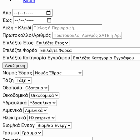
Μέλη
Από
Έως
Λέξη - Κλειδί
Πρωτοκολλο/Αριθμός
Επιλέξτε Έτος
Επιλέξτε Φορέα
Επιλέξτε Κατηγορία Εγγράφου
Αναζήτηση
Νομός Έδρας
Τάξη
Οδοποιία
Οικοδομικά
Υδραυλικά
Λιμενικά
Ηλεκτρ/κά
Βιομ/κά Ενεργ
Γράμμα