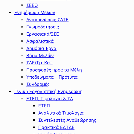
ΣΕΕΟ
Ενημέρωση Μελών
Ανακοινώσεις ΣΑΤΕ
Γνωμοδοτήσεις
Εργασιακά/ΣΣΕ
Ασφαλιστικά
Δημόσια Έργα
Βήμα Μελών
ΣΔΕ/Τμ. Κατ.
Προσφορές προς τα Μέλη
Υποδείγματα – Πρότυπα
Συνδρομές
Γενική Εργοληπτική Ενημέρωση
ΕΤΕΠ, Τιμολόγια & ΣΑ
ΕΤΕΠ
Αναλυτικά Τιμολόγια
Συντελεστές Αναθεώρησης
Πρακτικά ΕΔΤΔΕ