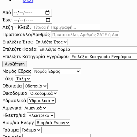
Μέλη
Από
Έως
Λέξη - Κλειδί
Πρωτοκολλο/Αριθμός
Επιλέξτε Έτος
Επιλέξτε Φορέα
Επιλέξτε Κατηγορία Εγγράφου
Αναζήτηση
Νομός Έδρας
Τάξη
Οδοποιία
Οικοδομικά
Υδραυλικά
Λιμενικά
Ηλεκτρ/κά
Βιομ/κά Ενεργ
Γράμμα