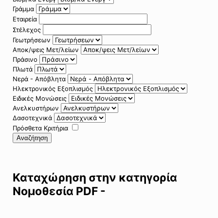
Γράμμα
Εταιρεία
Στέλεχος
Γεωτρήσεων
Αποκ/ψεις Μετ/λείων
Πράσινο
Πλωτά
Νερά - Απόβλητα
Ηλεκτρονικός Εξοπλισμός
Ειδικές Μονώσεις
Ανελκυστήρων
Δασοτεχνικά
Πρόσθετα Κριτήρια
Αναζήτηση
Καταχώρηση στην κατηγορία
Νομοθεσία PDF -