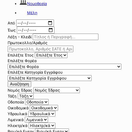
Νομοθεσία
Μέλη
Από
Έως
Λέξη - Κλειδί
Πρωτοκολλο/Αριθμός
Επιλέξτε Έτος
Επιλέξτε Φορέα
Επιλέξτε Κατηγορία Εγγράφου
Αναζήτηση
Νομός Έδρας
Τάξη
Οδοποιία
Οικοδομικά
Υδραυλικά
Λιμενικά
Ηλεκτρ/κά
Βιομ/κά Ενεργ