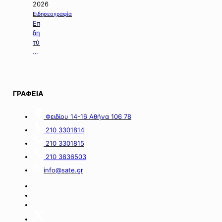
τη
2026
χορήγηση
Ειδησεογραφία
ενίσχυσης
Επιλογή
σε
δημοσιευμάτων
επιχειρήσεις
τύπου
με
της
οικονομικές
06.08.2026.
απώλειες
στις
περιοχές
ΓΡΑΦΕΙΑ
της
νήσου
Σαμοθράκης».
Φειδίου 14-16 Αθήνα 106 78
210 3301814
210 3301815
210 3836503
info@sate.gr