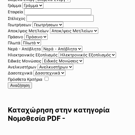
Γράμμα
Εταιρεία
Στέλεχος
Γεωτρήσεων
Αποκ/ψεις Μετ/λείων
Πράσινο
Πλωτά
Νερά - Απόβλητα
Ηλεκτρονικός Εξοπλισμός
Ειδικές Μονώσεις
Ανελκυστήρων
Δασοτεχνικά
Πρόσθετα Κριτήρια
Αναζήτηση
Καταχώρηση στην κατηγορία
Νομοθεσία PDF -