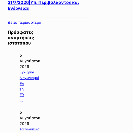
31/7/2026|Υπ. Περιβάλλοντος και
Ενέργειας
Δείτε περισσότερα
Πρόσφατες
αναρτήσεις
ιστοτόπου
5
Αυγούστου
2026
Εγχώριοι
Διαγωνισμοί
Ενημέρωση
της
ΕΥΔΑΠ
με
θέμα:
«Διαγωνισμός
5
της
Αυγούστου
Εργολαβίας
2026
Ε-925».
Ασφαλιστικά