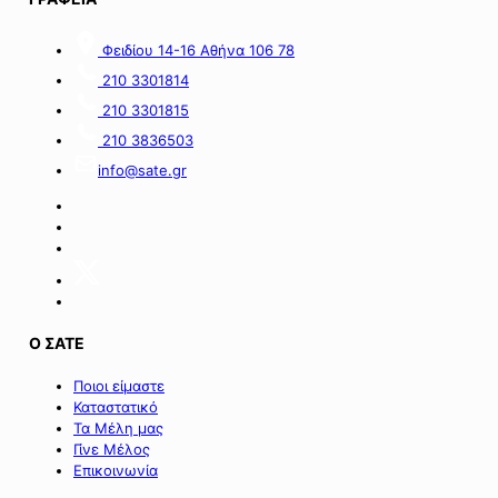
συγγένειας
σημαντικά
και
αρδευτικά
Φειδίου 14-16 Αθήνα 106 78
της
έργα
εξουσιοδότησης,
σε
210 3301814
καθώς
Νεστόριο
210 3301815
και
και
κάθε
Σελλάνα».
210 3836503
αναγκαίας
info@sate.gr
τεχνικής
ή
διαδικαστικής
λεπτομέρειας
για
την
εφαρμογή
του
Ο ΣΑΤΕ
άρθρου
233
Ποιοι είμαστε
του
Καταστατικό
ν.
Τα Μέλη μας
5297/2026».
Γίνε Μέλος
Επικοινωνία