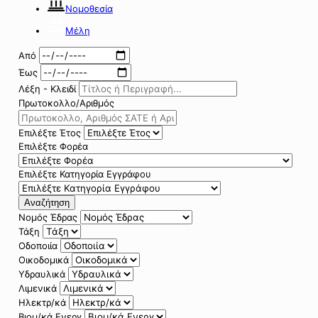
Νομοθεσία
Μέλη
Από
Έως
Λέξη - Κλειδί
Πρωτοκολλο/Αριθμός
Επιλέξτε Έτος
Επιλέξτε Φορέα
Επιλέξτε Κατηγορία Εγγράφου
Αναζήτηση
Νομός Έδρας
Τάξη
Οδοποιία
Οικοδομικά
Υδραυλικά
Λιμενικά
Ηλεκτρ/κά
Βιομ/κά Ενεργ