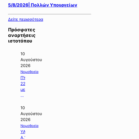
5/8/2026| Πολλών Υπουργείων
Δείτε περισσότερα
Πρόσφατες
αναρτήσεις
ιστοτόπου
10
Αυγούστου
2026
Νομοθεσία
ΠΥΣ
22/2026
με
θέμα:
«Έγκριση
της
10
Εθνικής
Αυγούστου
Στρατηγικής
2026
για
Νομοθεσία
τα
ΥΑ
Ύδατα».
Α.1160/2026