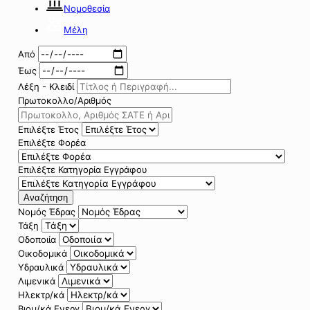
Νομοθεσία
Μέλη
Από
Έως
Λέξη - Κλειδί
Πρωτοκολλο/Αριθμός
Επιλέξτε Έτος
Επιλέξτε Φορέα
Επιλέξτε Κατηγορία Εγγράφου
Αναζήτηση
Νομός Έδρας
Τάξη
Οδοποιία
Οικοδομικά
Υδραυλικά
Λιμενικά
Ηλεκτρ/κά
Βιομ/κά Ενεργ