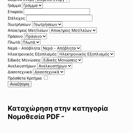
Γράμμα
Εταιρεία
Στέλεχος
Γεωτρήσεων
Αποκ/ψεις Μετ/λείων
Πράσινο
Πλωτά
Νερά - Απόβλητα
Ηλεκτρονικός Εξοπλισμός
Ειδικές Μονώσεις
Ανελκυστήρων
Δασοτεχνικά
Πρόσθετα Κριτήρια
Αναζήτηση
Καταχώρηση στην κατηγορία
Νομοθεσία PDF -