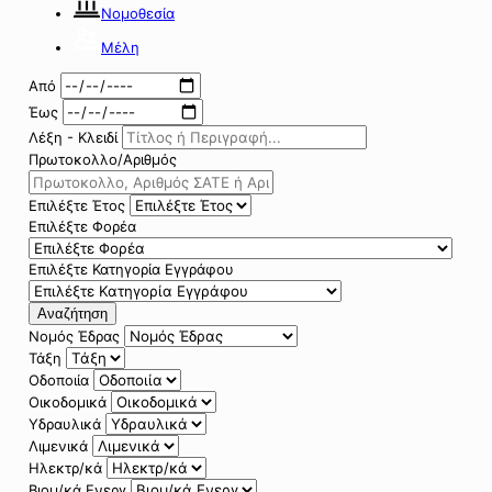
Νομοθεσία
Μέλη
Από
Έως
Λέξη - Κλειδί
Πρωτοκολλο/Αριθμός
Επιλέξτε Έτος
Επιλέξτε Φορέα
Επιλέξτε Κατηγορία Εγγράφου
Αναζήτηση
Νομός Έδρας
Τάξη
Οδοποιία
Οικοδομικά
Υδραυλικά
Λιμενικά
Ηλεκτρ/κά
Βιομ/κά Ενεργ