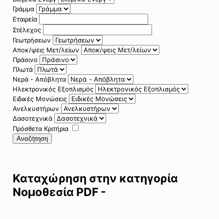
Γράμμα
Εταιρεία
Στέλεχος
Γεωτρήσεων
Αποκ/ψεις Μετ/λείων
Πράσινο
Πλωτά
Νερά - Απόβλητα
Ηλεκτρονικός Εξοπλισμός
Ειδικές Μονώσεις
Ανελκυστήρων
Δασοτεχνικά
Πρόσθετα Κριτήρια
Αναζήτηση
Καταχώρηση στην κατηγορία
Νομοθεσία PDF -